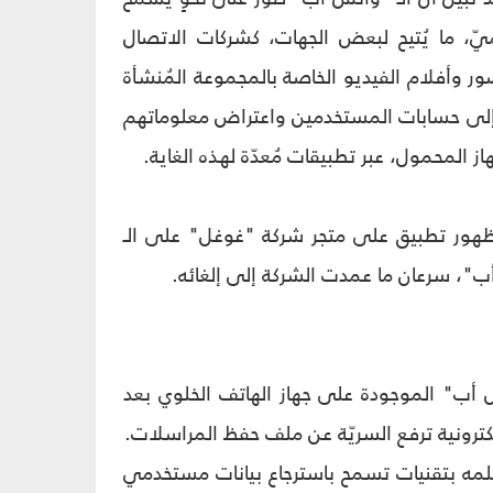
خدم على شكل نص غير مُشفّر (plain text) وغير محميّ، ما يُتيح لبعض الجهات، كشركات الاتصال
الروابط والصور وأفلام الفيديو الخاصة بالمجموعة المُنشأة
 سهولة الدخول إلى حسابات المستخدمين واعتراض معلوماتهم
از المحمول، عبر تطبيقات مُعدّة لهذه الغاية.
د ظهور تطبيق على متجر شركة "غوغل" على الـ
اتس أب" الموجودة على جهاز الهاتف الخلوي بعد
لكترونية ترفع السريّة عن ملف حفظ المراسلات.
لمه بتقنيات تسمح باسترجاع بيانات مستخدمي