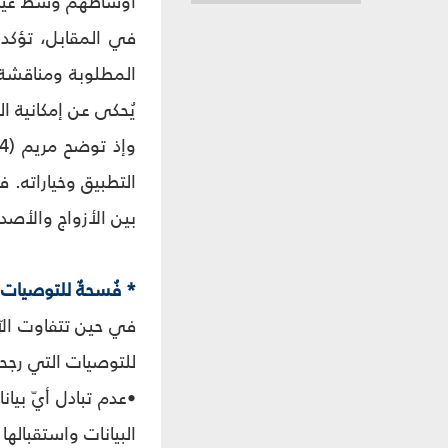
أوساطهم وسط غيابِ 
المطلوبة ومناقشة 
يُحكى عن إمكانية ا
بين الأزواج والأصدق
* فُسحةٌ للتوصيات
في حين تتفاوت الآر
للتوصيات التي رجحت
•عدم تبادل أيّ بيا
البيانات واستقبالها بطريقة 