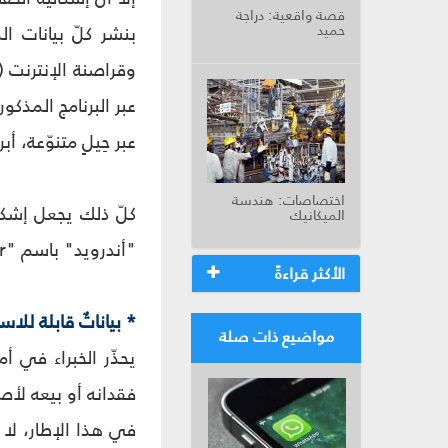
قصة واقعية: دراجة
حميد
عبر حِيلٍ متنوّعة، 
اختصاصات: هندسة
كلّ ذلك يجعل إشكا
الميكانيك
"أندرويد" باسم "WhatsApp Sniffer" يتيح كشف بيانات مُستخدمي الـ "واتس أب"، سرعان ما عمدت الشركة إلى إلغائه.
الأكثر قراءةً
* بياناتٌ قابلة للاس
مواضيع ذات صلة
يحذّر الخبراء في أ
فقدانه أو بيعه لأص
في هذا الإطار، لا