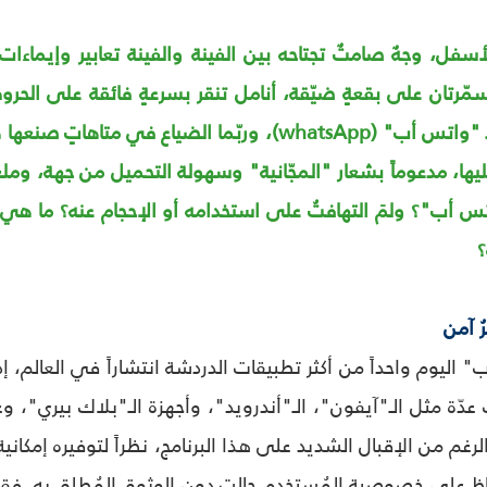
سفل، وجهٌ صامتٌ تجتاحه بين الفينة والفينة تعابير وإيماءات م
مّرتان على بقعةٍ ضيّقة، أنامل تنقر بسرعةٍ فائقة على الحرو
العميق في عالم الـ "واتس أب" (whatsApp)، وربّما ال
يها، مدعوماً بشعار "المجّانية" وسهولة التحميل من جهة، ومل
س أب"؟ ولمَ التهافتُ على استخدامه أو الإحجام عنه؟ ما هي ث
؟
ُ آمن
" اليوم واحداً من أكثر تطبيقات الدردشة انتشاراً في العالم، 
دّة مثل الـ"آيفون"، الـ"أندرويد"، وأجهزة الـ"بلاك بيري"، وغ
غم من الإقبال الشديد على هذا البرنامج، نظراً لتوفيره إمكاني
حفاظ على خصوصية المُستخدم حالت دون الوثوق المُطلق به. فقد