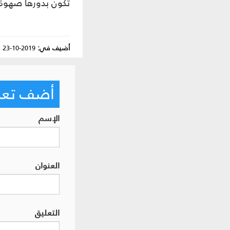
تكون بدورها صهوةً نم
أضيف في:
2019-10-23
|
أضف تعليق
الإسم
العنوان
التعليق