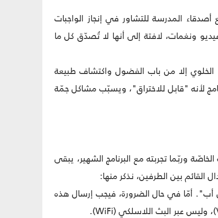
 بالتواصل مع أصدقاء المدرسة للتشاور في إنجاز الواجبات
يو ونغمات، لافتة إلى أنها لا تُصدّق كل ما
لى هاتفها الخلوي إلا من باب الفضول واكتشاف طبيعة
لإحجام عن استخدام البرنامج لأنه "قابل للاختراق"، ويسبّب مشاكل جمّة
اصّة وربّما تجربته مع البرنامج الشهير، يبقى
القائم بين الطرفين، نذكر منها:
س أب". أمّا في حال الضرورة، فيجب إرسال هذه