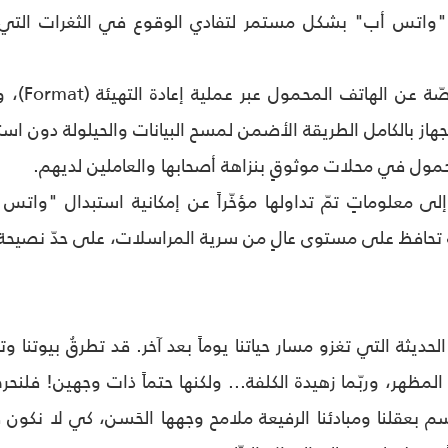
"واتس أب" بشكل مستمر لتفادي الوقوع في الثغرات التي قد
•مسح الب
هاز بالكامل الطريقة الأضمن لمسح البيانات والحيلولة دون اس
مول في محلات موثوقٍ بنزاهة أصحابها والعاملين لديهم.
ٍ تحافظ على مستوى عالٍ من سرية المراسلات، على حدّ نصيحة ا
الحديثة التي تغزو مسار حياتنا يوماً بعد آخر. قد تطرقُ بيوتنا 
المظهر، وربّما زهيدة الكلفة... ولكنها حتماً ذات وجهين! فلنح
رسم بعقلنا ومبادئنا الرفيعة ملامح وجهها الحَسن، كي لا نكون 