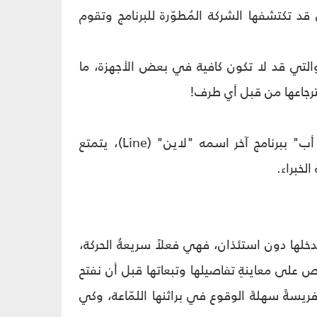
 تكتشفها الشركة المُطوّرة للبرنامج وتقوم
يانات الخاصّة عن الهاتف المحمول عبر عملية إعادة التهيئة (Format)، والتي قد لا تكون كافية في بعض الأجهزة، ما
ترجاعها من قبل أي طرف!
•كما تجدر الإشارة إلى معلوماتٍ تمّ تداولها مؤخّراً عن إمكانية استبدال "واتس أب" ببرنامج آخر اسمه "لاين" (Line)، يتمتع
لخبراء.
وتدخلها دون استئذان، فهي فعلاً سريعةُ الحركة،
رص على معاينةِ تفاصيلها وتبعاتها قبل أن نفتح
فريسةً سهلةَ الوقوع في براثنها اللمّاعة، وكي