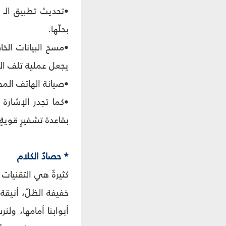
•تحديث تطبيق الـ 
بحلّها.
يجعل عملية تلف الج
•صيانة الهاتف المح
بقاعدة تشفيرٍ قوية
* حصادُ الكلام
كثيرةٌ هي التقنيات 
خفيفة الظلّ، أنيقة 
أبوابنا أمامها، ولن