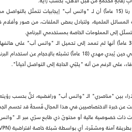
رقابةٍ مُحكمةٍ من قبل الأهل، بحسب رأيه.
في المقابل، تؤكد رنا (15 عاماً) أن لـ "واتس أب" إيجابيات تتمثّل
المسائل العلمية، ولتبادل بعض الملفات، من صور وأفلام فيد
لتسلّل إلى المعلومات الخاصة بمستخدمي البرنامج.
وإذ توضح مريم (34 عاماً) أنها لم تعمد إلى تحميل الـ "واتس أب" ع
التطبيق وخياراته. في حين يُبدي مهدي (18 عاماً) تشبثه با
اء، على الرغم من أنه "يلبّي الحاجة إلى التواصل أحياناً".
اء بين "مناصري" الـ "واتس أب" ورافضيه، كلٌّ بحسب رؤيته الخ
 عن خبرة الاختصاصيين في هذا المجال فُسحةٌ قد تحسم الجدال 
نات ذات خصوصية عالية أو محتوىً ذي طابع سرّي عبر الـ "وات
آمنة ومشفّرة، أي بواسطة شبكة خاصة افتراضية (VPN)، وليس عبر البث اللاسلكي (WiFi).