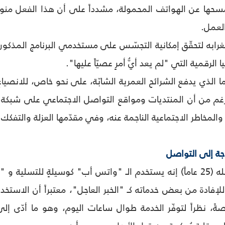
ها عن الهواتف المحمولة، مشدداً على أن هذا الفعل منوطٌ إ
العمل.
غرابه لتحقّق إمكانية التجسّس على مستخدمي البرنامج المذكور
 الرقمية التي "لم يعد أيُّ أمرٍ عصيّاً عليها".
ما الذي يدفع الشرائح العمرية الشابّة، على نحو خاص، للانصيا
لرغم من أن المنتديات ومواقع التواصل الاجتماعي على شبكة ا
المخاطر الاجتماعية الناجمة عنه، وفي مقدّمها العزلة والتفكك 
اجة إلى التواصل
يقول الشاب عبد الله (25 عاماً) إنه يستخدم الـ "واتس أب" كوسيلة
وللإفادة من بعض خدماته كـ "الخبر العاجل"، معتبراً أن الاست
ةً، نظراً لتوفّر الخدمة طوال ساعات اليوم، وهو ما أدّى إل