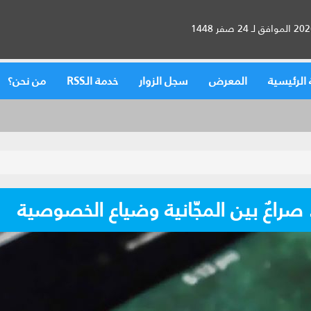
الرئيسية
المعرض
سجل الزوار
خدمة الـRSS
من نحن؟
صراعٌ بين المجّانية وضياع الخصوصية