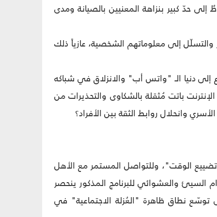
لى حدّ كبير بنزاهة المعنيين بالصيانة ومدى
 والتسلّل إلى معلوماتهم الشخصية، عازياً ذلك
ع إلى دنيا الـ "واتس أب" والانزلاق في شباكه
لإنترنت باتت مُثقلة بالشكاوى والتحذيرات من
الأسري وانحلال روابط الثقة بين الأفراد؟
ٍ للتسلية و "تضييع الوقت"، وللتواصل المستمر مع الأهل
خدام السيئ والعشوائي للبرنامج المذكور ينحصر
ى توسّع نطاق ظاهرة "العُزلة الاجتماعية" في