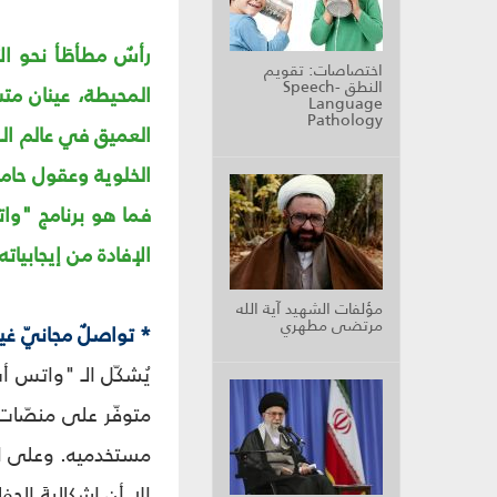
رأسٌ مطأطَأ نحو الأ
اختصاصات: تقويم
النطق Speech-
المحيطة، عينان متس
Language
Pathology
الخلوية وعقول حامل
فما هو برنامج "وات
الإفادة من إيجابياته
مؤلفات الشهيد آية الله
مرتضى مطهري
* تواصلٌ مجانيّ غير
يُشكّل الـ "واتس أب
متوفّر على منصّات ع
مستخدميه. وعلى الر
إلا أن إشكاليةَ ال