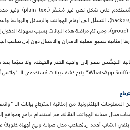
بنشر كلّ بيانات المُست
وقراصنة الإنترنت (hackers)، التسلّل الى أرقام الهواتف والرسائل و
عبر البرنامج المذكور (group)، ومن ثمّ مراقبة هذه البيانات بسبب
أبرزها إمكانية تحقيق عملية اﻻﻗﺗران واﻻﺗﺻﺎل دون إذن ﺻﺎﺣب الجه
لية التجسُّس تقفز إلى واجهة الحذر والحيطة، ولا سيّما بع
ترجاع
من المعلومات الإلكترونية من إمكانية استرجاع بيانات الـ "و
حاب محال صيانة الهواتف النقّالة، عبر استخدام برامج ومواقع إ
 ينفي الشاب أحمد ن.(صاحب محل صيانة وبيع أجهزة خلوية) ع