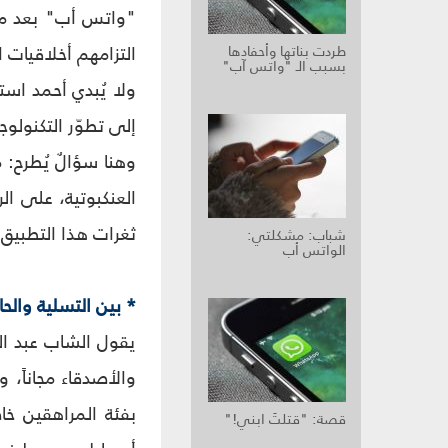
"واتس أب" بعد مسح
التزامهم أخلاقيات 
طردت بناتها وأحفادها
بسبب الـ "واتس آب"
ولا يُبدي أحمد است
إلى تطوّر التكنولوجيا
وهنا سؤالٌ يُطرح: 
العنكبوتية، على ا
ثغرات هذا التطبيق و
شباب: مشكلتي:
الواتس أب
* بين التسلية والح
والأصدقاء مجاناً، 
بفئة المراهقين خاص
قصة: "قتلتَ ابني!"