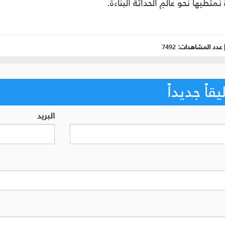
تطيها نحو عالمِ الحداثة البنّاءة.
عدد المشاهدات:
7492
اً جديداً
البريد