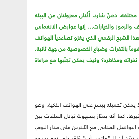
ختلفة، ذهنٌ شارد، أُذُنان معزولتان عن البيئة
ف والرموز والخيارات... إنها عوارض الانغماس
ضياع في متاهاتٍ صنعها هذا الشبح الرقمي الذي يغزو تصاعدياً الهواتف
غوماً بالثغرات وضياع الخصوصية من جهة ثانية.
غراته ومخاطره؟ وكيف يمكن تجنّبها مع مراعاة
إذ يمكن تحميله بيسرٍ على الهواتف الذكية. وهو
يرها. كما أنه يمتاز بسهولة تبادل الملفات بين
ة التواصل المجاني مع الآخرين على مدار اليوم،
 تبيّن أن الـ "واتس أب" طُوّر على نحوٍ يسمح