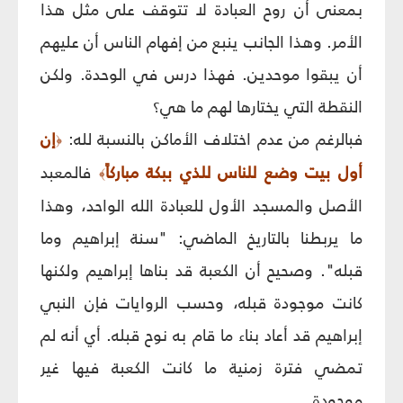
بمعنى أن روح العبادة لا تتوقف على مثل هذا
الأمر. وهذا الجانب ينبع من إفهام الناس أن عليهم
أن يبقوا موحدين. فهذا درس في الوحدة. ولكن
النقطة التي يختارها لهم ما هي؟
فبالرغم من عدم اختلاف الأماكن بالنسبة لله:
إن
﴿
أول بيت وضع للناس للذي ببكة مباركاً
فالمعبد
﴾
الأصل والمسجد الأول للعبادة الله الواحد، وهذا
ما يربطنا بالتاريخ الماضي: "سنة إبراهيم وما
قبله". وصحيح أن الكعبة قد بناها إبراهيم ولكنها
كانت موجودة قبله، وحسب الروايات فإن النبي
إبراهيم قد أعاد بناء ما قام به نوح قبله. أي أنه لم
تمضي فترة زمنية ما كانت الكعبة فيها غير
موجودة.