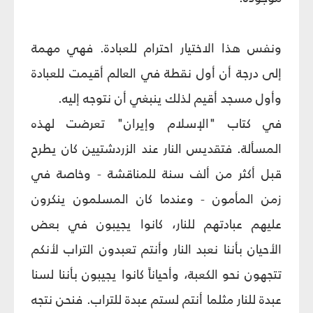
ونفس هذا الاختيار احترام للعبادة. فهي مهمة
إلى درجة أن أول نقطة في العالم أقيمت للعبادة
وأول مسجد أقيم لذلك ينبغي أن نتوجه إليه.
في كتاب "الإسلام وإيران" تعرضت لهذه
المسألة. فتقديس النار عند الزردشتيين كان يطرح
قبل أكثر من ألف سنة للمناقشة - وخاصة في
زمن المأمون - وعندما كان المسلمون ينكرون
عليهم عبادتهم للنار، كانوا يجيبون في بعض
الأحيان بأننا نعبد النار وأنتم تعبدون التراب لأنكم
تتجهون نحو الكعبة، وأحياناً كانوا يجيبون بأننا لسنا
عبدة للنار مثلما أنتم لستم عبدة للتراب. فنحن نتجه