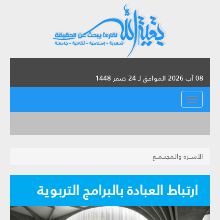
08 آب 2026 الموافق لـ 24 صفر 1448
القائمة
الأســرة والـمجتــمــع
ارتباط العبادة بالبرامج التربوية