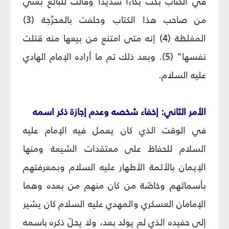
في الكتاب بكت بكاءاً شديداً وقالت للبائع بعني
من صاحب هذا الكتاب وحلفت بالمحرِّجة (3)
المغلظة (4) إنه متى امتنع من بيعها منه قتلت
نفسها" (5). وبعد ذلك تم ما أراده الإمام الهادي
عليه السلام.
الأمر الثاني: إخفاء شخصه وعدم إجازة ذكر اسمه
في الوقت الذي كان يعمل فيه الإمام عليه
السلام للحفاظ على معتقدات الشيعة ومنها
الإيمان بالأئمة الأطهار عليه السلام وبمعرفتهم
بأسمائهم وخاصّة من كان منهم من بعده وهما
الإمامان العسكري والمهدي عليه السلام كان يشير
إلى حفيده الذي لم يولد بعد، ولا يحلّ ذكره باسمه