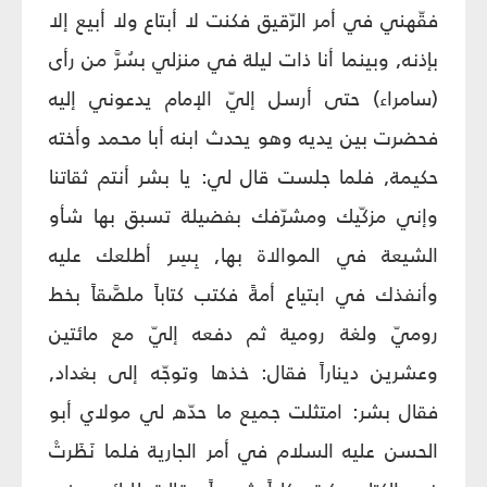
فقّهني في أمر الرّقيق فكنت لا أبتاع ولا أبيع إلا
بإذنه, وبينما أنا ذات ليلة في منزلي بسُرَّ من رأى
(سامراء) حتى أرسل إليّ الإمام يدعوني إليه
فحضرت بين يديه وهو يحدث ابنه أبا محمد وأخته
حكيمة, فلما جلست قال لي: يا بشر أنتم ثقاتنا
وإني مزكّيك ومشرّفك بفضيلة تسبق بها شأو
الشيعة في الموالاة بها, بِسِر أطلعك عليه
وأنفذك في ابتياع أمةً فكتب كتاباً ملصَّقاً بخط
روميّ ولغة رومية ثم دفعه إليّ مع مائتين
وعشرين ديناراً فقال: خذها وتوجّه إلى بغداد,
فقال بشر: امتثلت جميع ما حدّه لي مولاي أبو
الحسن عليه السلام في أمر الجارية فلما نَظَرتْ