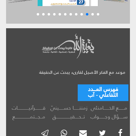
موعد مع الفكر الأصيل لقارىء يبحث عن الحقيقة
فهرس العـــدد
التفاعلي - آب
مــــــع الخــــــامنئي
زمننــــــا حســـــينيّ
قــــــــرآنيــــــــــــات
ســــؤال وجــــــواب
تــحــــقيـــــــــــــــق
مــجـــتمــــــــــــــــع