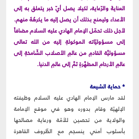
العنايةَ والرّعاية، لكيلا يصل أيّ خبر يتعلق به إلى
الأعداء وليمنع بذلك أن يصل إليه ما يكرهُهُ منهم.
لأجل ذلك تحمّل الإمام الهادي عليه السلام مضافاً
إلى مسؤوليّاته الموكولةِ إليه من الله تعالى
مسؤوليَّة القادمِ من عالمِ الأصلاب الشّامخةِ إلى
عالمِ الأرحام المطهَّرةِ ثمَّ إلى عالمِ الدنيا.
* حماية الشيعة
لقد مارس الإمام الهادي عليه السلام وظيفته
الإلهيّة وقام بدوره وهو في موقع الإمامة
والولاية من تحصين للأمّة ورعاية مصالحها
بأسلوب أمني ينسجم مع الظّروف القاهرة