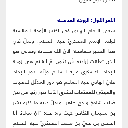
الأمر الأول: الزوجة المناسبة
سعى الإمام الهادي في اختيار الزّوجة المناسبة
لولده الإمام العسكريّ عليه السلام. ولعلّ في
هذا التّعبير مسامحة؛ لأنّ الله سبحانه وتعالى هو
الذي تعلّقت إرادته بأن تكون أمّ القائم هي زوجة
الإمام العسكري عليه السلام وإنّما دور الإمام
عليّ الهادي عليه السلام هو دور المذلّل للعقبات
والمهيّئ للمقدّمات لتشرق الدّنيا بنور ربّها من بين
صُلبٍ شامخٍ ورحمٍ طاهر. ويدلّ عليه ما ذكره بشر
بن سليمان النخّاس حيث ورد عنه: "أنّ مولانا أبا
الحسن بن عليّ بن محمد العسكريّ عليه السلام