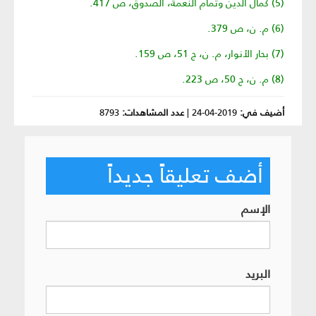
(5) كمال الدين وتمام النعمة، الصدوق، ص 417.
(6) م. ن، ص 379.
(7) بحار الأنوار، م. ن، ج 51، ص 159.
(8) م. ن، ج 50، ص 223.
أضيف في:
2019-04-24
|
عدد المشاهدات:
8793
أضف تعليقاً جديداً
الإسم
البريد