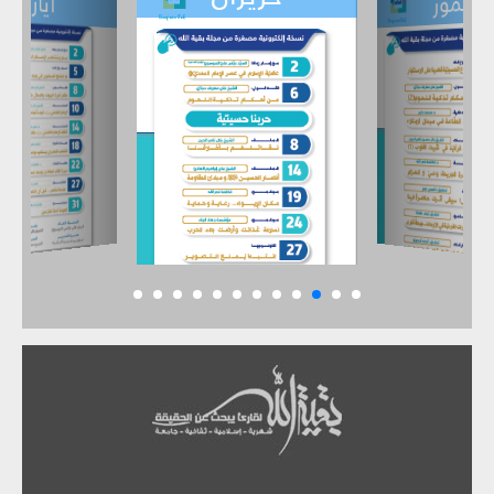
تموز
أيار