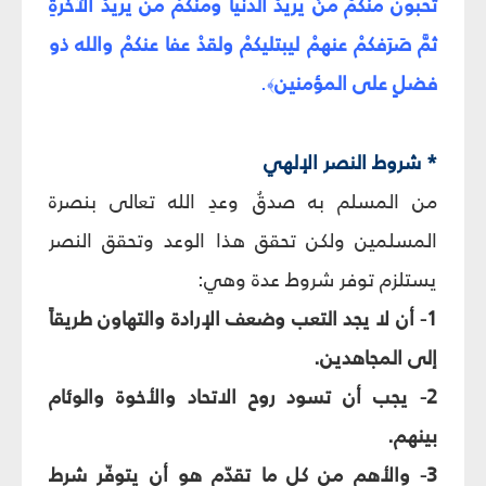
تحبون منكمُ منْ يريدُ الدنيا ومنكمْ من يريدُ الآخرةِ
ثمَّ صَرَفكمْ عنهمْ ليبتليكمْ ولقدْ عفا عنكمْ والله ذو
فضلٍ على المؤمنين
.
﴾
* شروط النصر الإلهي‏
من المسلم به صدقُ وعدِ الله تعالى بنصرة
المسلمين ولكن تحقق هذا الوعد وتحقق النصر
يستلزم توفر شروط عدة وهي:
1- أن لا يجد التعب وضعف الإرادة والتهاون طريقاً
إلى المجاهدين.
2- يجب أن تسود روح الاتحاد والأخوة والوئام
بينهم.
3- والأهم من كل ما تقدّم هو أن يتوفّر شرط