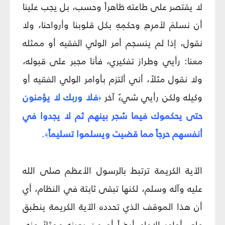
لا يقتصر على طاعته ظاهراً وحسب، بل يجب علينا
أن نسلمَ لأمرِهِ وحكمِهِ بكل قلوبنا وأرواحنا، ولا
نقول، إذا لم ينسجم أمر الولي الفقيه أو ممثله
معنا: رأيي وطراز تفكيري، فأنا مجبر على قبوله،
ولا نقول مثلاً، أني ألتزم بأوامر الولي الفقيه أو
وكيله ولكن رأيي شي‏ءٌ آخر
فلا وربك لا يؤمنون
﴿
حتى يحكموك فيما شجر بينهم ثم لا يجدوا في
أنفسهم حرجاً مما قضيت ويسلموا تسليماً
.
﴾
الآية الكريمة ترتبط بالرسول الأعظم صلى الله
عليه وآله وسلم، لكنها تبقى ثابتة في النظام، أي
أن هذا الموقف الذي تحدده الآية الكريمة ينطبق
على أوامر الإمام أيضاً أو من يعينه ممثلاً عنه،