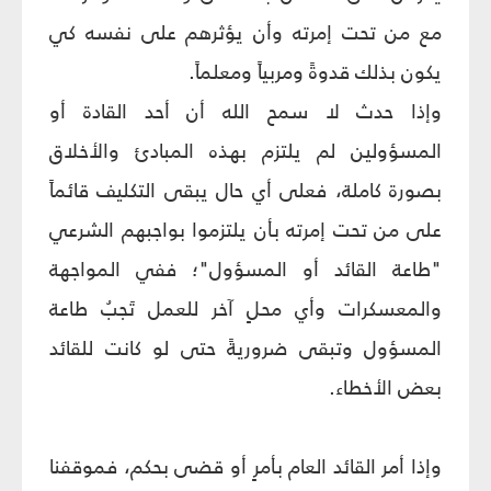
مع من تحت إمرته وأن يؤثرهم على نفسه كي
يكون بذلك قدوةً ومربياً ومعلماً.
وإذا حدث لا سمح الله أن أحد القادة أو
المسؤولين لم يلتزم بهذه المبادئ‏ والأخلاق
بصورة كاملة، فعلى أي حال يبقى التكليف قائماً
على من تحت إمرته بأن يلتزموا بواجبهم الشرعي
"طاعة القائد أو المسؤول"؛ ففي المواجهة
والمعسكرات وأي محلٍ آخر للعمل تَجبُ طاعة
المسؤول وتبقى ضروريةً حتى لو كانت للقائد
بعض الأخطاء.
وإذا أمر القائد العام بأمرٍ أو قضى بحكم، فموقفنا