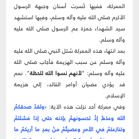
المعركة، ففيها كُسرت أسنان وجبهة الرسول
الأكرم صلى الله عليه وآله وسلم، وفيها استشهد
سيد الشهداء حمزة عم الرسول صلى الله عليه
وآله وسلم.
بعد انتهاء هذه المعركة سُئل النبي صلى الله عليه
وآله وسلم عن سبب الهزيمة فأجاب صلى الله
عليه وآله وسلم: "
لأنهم نسوا الله للحظة
". نعم
قد يؤدي عصيان أوامر القائد، إلى هزيمة
الإسلام.
وفي معركة أحد نزلت هذه الآية:
ولقدْ صدقكمُ
﴿
الله وعدَهُ إذْ تحسونهمْ بإذنه حتى إذا فشلتمْ
وتنازعتمْ في الأمرِ وعصيتُمْ منْ بعدِ ما أريكمْ ما