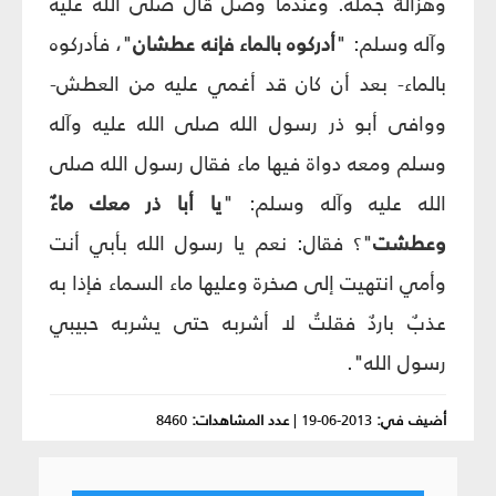
وهزالة جمله. وعندما وصل قال صلى الله عليه
وآله وسلم: "
أدركوه بالماء فإنه عطشان
"، فأدركوه
بالماء- بعد أن كان قد أغمي عليه من العطش-
ووافى أبو ذر رسول الله صلى الله عليه وآله
وسلم ومعه دواة فيها ماء فقال رسول الله صلى
الله عليه وآله وسلم: "
يا أبا ذر معك ماءٌ
وعطشت
"؟ فقال: نعم يا رسول الله بأبي أنت
وأمي انتهيت إلى صخرة وعليها ماء السماء فإذا به
عذبٌ باردٌ فقلتُ لا أشربه حتى يشربه حبيبي
رسول الله".
أضيف في:
2013-06-19
|
عدد المشاهدات:
8460