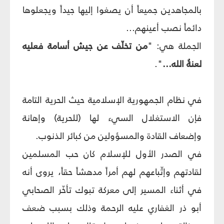
بالمجاهدين جميعاً أن يصغوا إليها جيداً ويجعلوها
دائماً نصب أعينهم...
الجملة هي: "
من تخلّف عن جيش أسامة فعليه
لعنةُ الله...
".
في نظام الجمهورية الإسلامية حيث الحرية التامة
فإن الاستغلال السي‏ء لها (للحرية) وإهانة
وإضعاف القادة والمسؤولين من كبائر الذنوب.
في الصدر الأول للإسلام كان حب المسلمين
لقادتهم وإتِّباعهم لهم أمراً مدهشاً حقاً، يروى أنه
في أثناء المسير إلى معركة تبوك تأخّر الصحابي
أبو ذر الغفاري عليه الرحمة وذلك بسبب ضعف