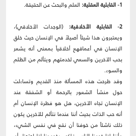
1- القابلية العقلية:
العلم والبحث عن الحقيقة.
2- القابلية الأخلاقية:
(الوجدات الأخلاقي)،
ويعتبرون هذا شيئاً أصيلاً في الإنسان حيث خلق
الإنسان في أعماقهع أخلاقياً بمعنى أنه يشعر
بحب الآخرين والسعي لخدمتهم ويتألم من الظلم
والسوء.
وقد طرحت هذه المسألة منذ القديم وتساءلت
حول منشأ الشعور بالرحمة أو الشفقة عند
الإنسان تجاه الآخرين، هل هو فطرة الإنسان أم
أنه حب الذات بحيث أننا عندما نتألم للآخرين يكون
ذلك ناشئاً من خوفنا أن نقع في نفس الشي‏ء،
وأننا إذا خدمنا الناس فلكي يخدمونا إذا احتجنا. أم