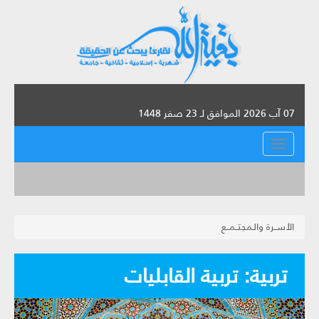
07 آب 2026 الموافق لـ 23 صفر 1448
القائمة
الأســرة والـمجتــمــع
تربية: تربية القابليات‏