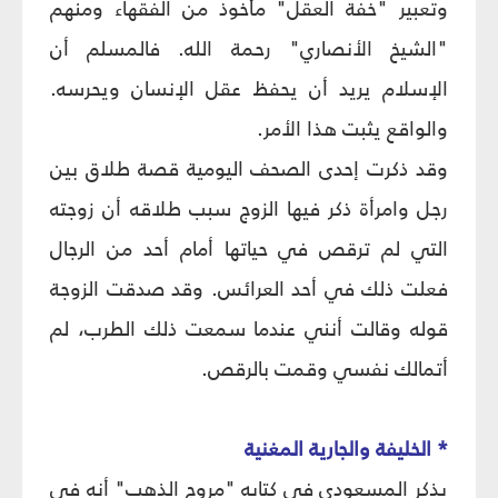
وتعبير "خفة العقل" مأخوذ من الفقهاء ومنهم
"الشيخ الأنصاري" رحمة الله. فالمسلم أن
الإسلام يريد أن يحفظ عقل الإنسان ويحرسه.
والواقع يثبت هذا الأمر.
وقد ذكرت إحدى الصحف اليومية قصة طلاق بين
رجل وامرأة ذكر فيها الزوج سبب طلاقه أن زوجته
التي لم ترقص في حياتها أمام أحد من الرجال
فعلت ذلك في أحد العرائس. وقد صدقت الزوجة
قوله وقالت أنني عندما سمعت ذلك الطرب، لم
أتمالك نفسي وقمت بالرقص.
* الخليفة والجارية المغنية
يذكر المسعودي في كتابه "مروج الذهب" أنه في