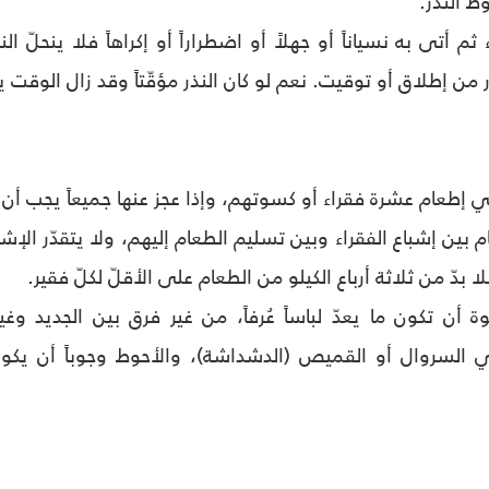
ط النذر.
 أتى به نسياناً أو جهلاً أو اضطراراً أو إكراهاً فلا ينحلّ النذ
 من إطلاق أو توقيت. نعم لو كان النذر مؤقّتاً وقد زال الوقت ين
هي إطعام عشرة فقراء أو كسوتهم، وإذا عجز عنها جميعاً يجب أن ي
 بين إشباع الفقراء وبين تسليم الطعام إليهم، ولا يتقدّر الإشب
ا بدّ من ثلاثة أرباع الكيلو من الطعام على الأقلّ لكلّ فقير.
 أن تكون ما يعدّ لباساً عُرفاً، من غير فرق بين الجديد وغيره
 السروال أو القميص (الدشداشة)، والأحوط وجوباً أن يكون 