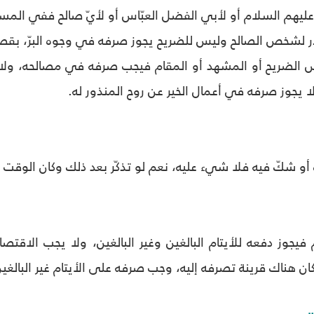
ة عليهم السلام أو لأبي الفضل العبّاس أو لأيّ صالح ففي المس
نّذر لشخص الصالح وليس للضريح يجوز صرفه في وجوه البرّ، بقصد
لنفس الضريح أو المشهد أو المقام فيجب صرفه في مصالحه،
 يجوز صرفه في أعمال الخير عن روح المنذور له.
 أو شكّ فيه فلا شيء عليه، نعم لو تذكّر بعد ذلك وكان الوقت باق
ام فيجوز دفعه للأيتام البالغين وغير البالغين، ولا يجب الاقتصا
كان هناك قرينة تصرفه إليه، وجب صرفه على الأيتام غير البالغي