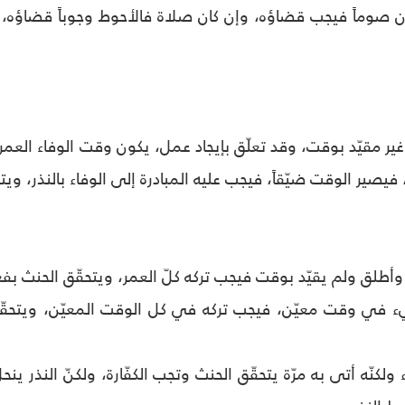
 صوماً فيجب قضاؤه، وإن كان صلاة فالأحوط وجوباً قضاؤه، و
ً غير مقيّد بوقت، وقد تعلّق بإيجاد عمل، يكون وقت الوفاء العمر 
فيصير الوقت ضيّقاً، فيجب عليه المبادرة إلى الوفاء بالنذر، ويت
وأطلق ولم يقيّد بوقت فيجب تركه كلّ العمر، ويتحقّق الحنث بفعل
شيء في وقت معيّن، فيجب تركه في كل الوقت المعيّن، ويتحقّق
ولكنّه أتى به مرّة يتحقّق الحنث وتجب الكفّارة، ولكنّ النذر 