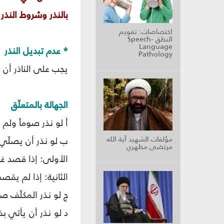
بالنذر وشروط النذر 
اختصاصات: تقويم
النطق Speech-
Language
* عدم تبديل النذر
Pathology
يجب على الناذر أن يل
الجهالة بالمتعلّق
أ لو نذر صوماً ولم 
مؤلفات الشهيد آية الله
ب لو نذر أن يصلّي و
مرتضى مطهري
الأولى: إذا قصد غير
الثانية: إذا لم يقص
ج لو نذر المكلّف ص
د لو نذر أن يأتي ب