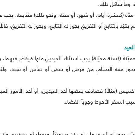
دة، وما شاكل ذلك.
دّة (كعشرة أيام، أو شهر، أو سنة، ونحو ذلك) متتابعة، يجب عليه 
يقيّد بالتتابع أو التفريق يجوز له التتابع، ويجوز له التفريق، فالأم
لعيد
معيّنة (كسنة معيّنة) يجب استثناء العيدين منها فيفطر فيهما
يجوز معه الصيام، من مرض أو حيض أو نفاس أو سفر، ولكن ي
ميس (مثلاً) فصادف بعضها أحد العيدين، أو أحد الأمور المبي
ب السفر الأحوط وجوباً القضاء.
ن يجوز له السفر وإن لم يكن ضروريّاً، ويفطر ثم يقضيه، ولا تج