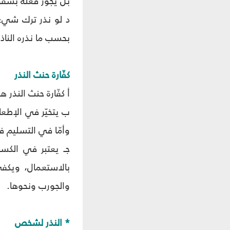
بل يجوز فعله بسقو
د لو نذر ترك شيء ثم
بحسب ما نذره الناذر
كفّارة حنث النذر
أ كفّارة حنث النذر 
ب يتخيّر في الإطعام
وأمّا في التسليم فل
جـ يعتبر في الكسوة
بالاستعمال، ويكفي
والجورب ونحوها.
* النذر لشخص