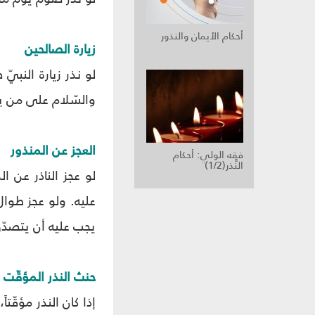
أحكام الأيمان والنذور
زيارة الصالحين
لو نذر زيارة النبي
والسّلام على من يز
العجز عن المنذور
فقه الولي: أحكام
النَّذر(1/2)
لو عجز الناذر عن 
عليه. ولو عجز طوال
يجب عليه أن يتصدّق 
حنث النذر المؤقّت
إذا كان النذر مؤقّت