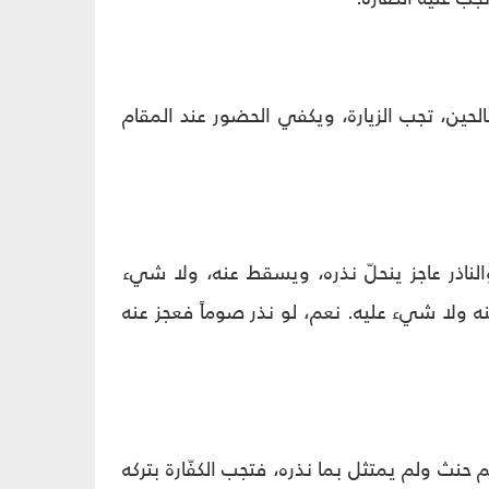
الحين، تجب الزيارة، ويكفي الحضور عند المقام
لناذر عاجز ينحلّ نذره، ويسقط عنه، ولا شيء
ه ولا شيء عليه. نعم، لو نذر صوماً فعجز عنه
 حنث ولم يمتثل بما نذره، فتجب الكفّارة بتركه