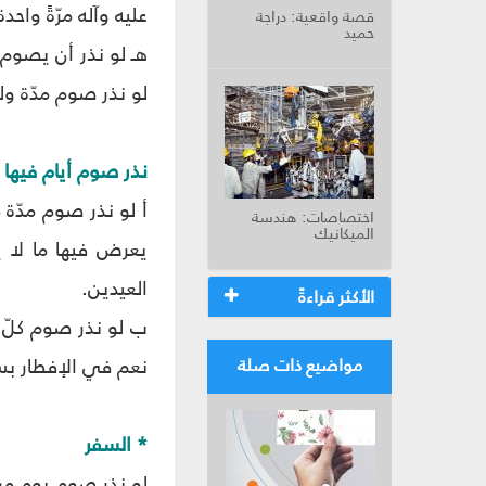
عليه وآله مرّةً واح
قصة واقعية: دراجة
حميد
هـ لو نذر أن يصوم م
لو نذر صوم مدّة ولم 
نذر صوم أيام فيها ا
أ لو نذر صوم مدّة 
اختصاصات: هندسة
الميكانيك
يعرض فيها ما لا 
العيدين.
الأكثر قراءةً
ب لو نذر صوم كلّ خ
نعم في الإفطار بسب
مواضيع ذات صلة
* السفر
لو نذر صوم يوم معيّ