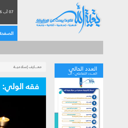
07 آب 2026 الموافق لـ 23 صفر 1448
الصفحة 
معـــــارف إسلاميـــة
العدد الحالي
العـــدد التفاعلي - آب
فقه الولي: أحكام