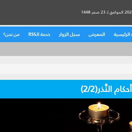
الرئيسية
المعرض
سجل الزوار
خدمة الـRSS
من نحن؟
 النَّذر(2/2)