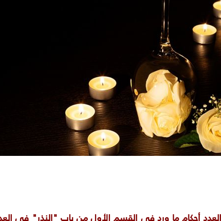
دد أحكام ما ورد في القسم الأول من باب "النذر" في العدد