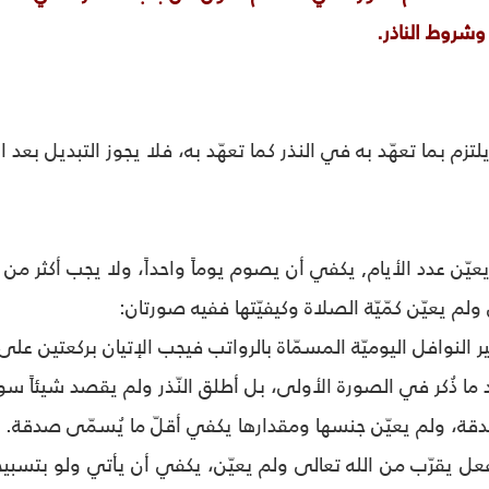
وشروط الناذر.
تزم بما تعهّد به في النذر كما تعهّد به، فلا يجوز التبديل بعد ال
يعيّن عدد الأيام, يكفي أن يصوم يوماً واحداً، ولا يجب أكثر من 
لم يعيّن كمّيّة الصلاة وكيفيّتها ففيه صورتان:
 النوافل اليوميّة المسمّاة بالرواتب فيجب الإتيان بركعتين على 
د ما ذُكر في الصورة الأولى، بل أطلق النّذر ولم يقصد شيئاً سوى 
دقة، ولم يعيّن جنسها ومقدارها يكفي أقلّ ما يُسمّى صدقة.
فعل يقرّب من الله تعالى ولم يعيّن، يكفي أن يأتي ولو بتسبيح