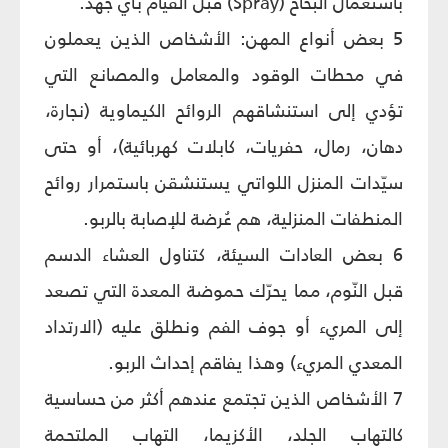
باستعمال البخاخ (Spray) قبل القيام بأي جهد.
5 بعض أنواع المهن: الأشخاص الذين يعملون
في محطات الوقود والمعامل والمصانع التي
تؤدي إلى استنشاقهم الروائح الكيماوية (نجارة،
دهان، رمال، حفريات، كابلات كهربائية)، أو حتى
سيّدات المنزل اللواتي يستنشقن باستمرار روائح
المنطفات المنزلية، هم عُرضة للإصابة بالربو.
6 بعض العادات السيئة، كتناول العشاء الدسم
قبل النّوم، مما يحرّك حموضة المعدة التي تصعد
إلى المريء أو جوف الفم ونطلق عليه (الارتداد
المعدي المريء) وهذا يفاقم إحداث الربو.
7 الأشخاص الذين تجتمع عندهم أكثر من حساسية
كالتهاب الجلد، الأكزيما، التهاب الملتحمة