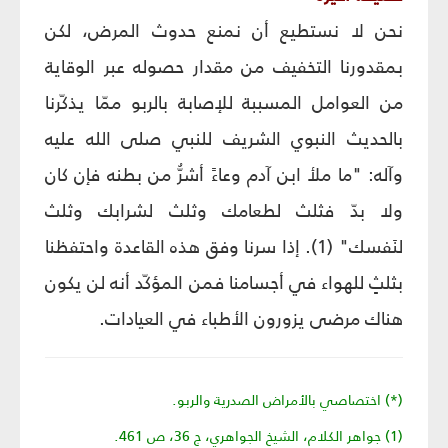
نحن لا نستطيع أن نمنع حدوث المرض، لكن
بمقدورنا التخفيف من مقدار حصوله عبر الوقاية
من العوامل المسببة للإصابة بالربو ممّا يذكّرنا
بالحديث النبوي الشريف للنبي صلى الله عليه
وآله: "ما ملأ ابن آدم وعاءً أشرُّ من بطنه فإن كان
ولا بدّ فثلث لطعامك وثلث لشرابك وثلث
لنَفسك" (1). إذا سرنا وفق هذه القاعدة واحتفظنا
بثلثٍ للهواء في أجسامنا فمن المؤكّد أنه لن يكون
هناك مرضى يزورون الأطباء في العيادات.
(*) اختصاصي بالأمراض الصدرية والربو.
(1) جواهر الكلام، الشيخ الجواهري، ج 36، ص 461.