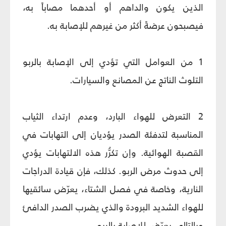
الذين يكون والداهم أو أحدهما مصاباً به،
فيصبحون عرضةً أكثر من غيرهم للإصابة به.
1 من العوامل التي تؤدي إلى الإصابة بالربو
التلوث الناتج عن المصانع والسيارات.
2 التعرض للهواء البارد، وعدم ارتداء الثياب
المناسبة لتدفئة الصدر يؤديان إلى التهابات في
القصبة الهوائية. وإن تكرُّر هذه الالتهابات يؤدي
إلى حدوث مرض الربو. كذلك، فإن قيادة الدراجات
النارية، وخاصة في فصل الشتاء، يعرّض سائقيها
للهواء الشديد البرودة والذي يضرب الصدر الدافئ
وبالتالي يعرّض للإصابة بالربو.