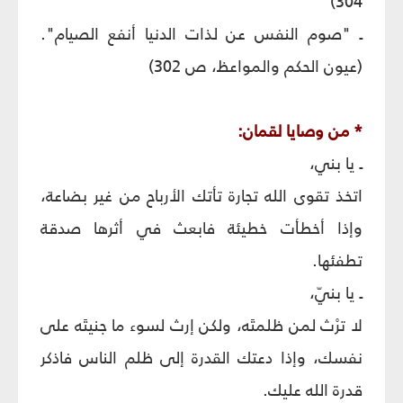
304)
ـ "صوم النفس عن لذات الدنيا أنفع الصيام".
(عيون الحكم والمواعظ، ص 302)
* من وصايا لقمان:
ـ يا بني،
اتخذ تقوى الله تجارة تأتك الأرباح من غير بضاعة،
وإذا أخطأت خطيئة فابعث في أثرها صدقة
تطفئها.
ـ يا بنيّ،
لا ترْث لمن ظلمتَه، ولكن إرث لسوء ما جنيتَه على
نفسك، وإذا دعتك القدرة إلى ظلم الناس فاذكر
قدرة الله عليك.