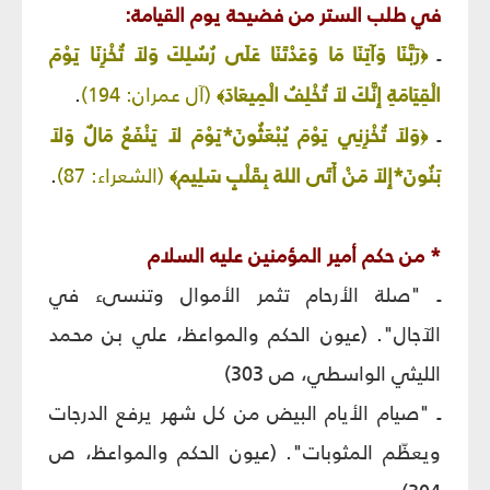
في طلب الستر من فضيحة يوم القيامة:
ـ
رَبَّنَا وَآتِنَا مَا وَعَدْتَنَا عَلَى رُسُلِكَ وَلاَ تُخْزِنَا يَوْمَ
﴿
الْقِيَامَةِ إِنَّكَ لاَ تُخْلِفُ الْمِيعَادَ
(آل عمران: 194)
.
﴾
ـ
وَلاَ تُخْزِنِي يَوْمَ يُبْعَثُونَ*يَوْمَ لاَ يَنْفَعُ مَالٌ وَلاَ
﴿
بَنُونَ*إِلاَ مَنْ أَتَى اللهَ بِقَلْبٍ سَلِيم
(الشعراء: 87)
.
﴾
* من حكم أمير المؤمنين عليه السلام
ـ "صلة الأرحام تثمر الأموال وتنسىء في
الآجال". (عيون الحكم والمواعظ، علي بن محمد
الليثي الواسطي، ص 303)
ـ "صيام الأيام البيض من كل شهر يرفع الدرجات
ويعظّم المثوبات". (عيون الحكم والمواعظ، ص