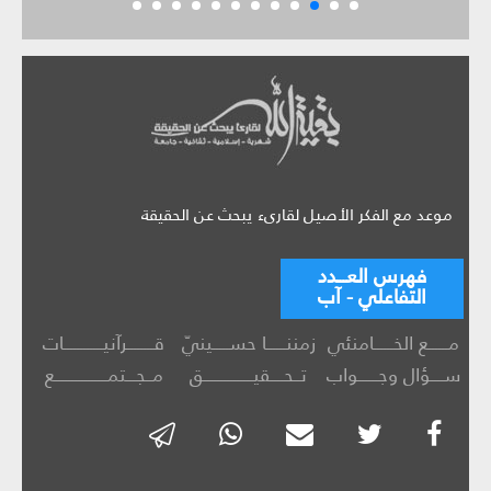
موعد مع الفكر الأصيل لقارىء يبحث عن الحقيقة
فهرس العـــدد
التفاعلي - آب
مــــــع الخــــــامنئي
زمننــــــا حســـــينيّ
قــــــــرآنيــــــــــــات
ســــؤال وجــــــواب
تــحــــقيـــــــــــــــق
مــجـــتمــــــــــــــــع