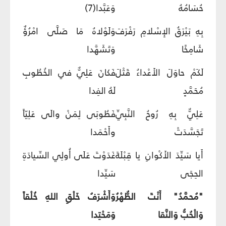
حُسَامُهُ
وَعَبَّدا(7)
بِهِ بَيْرَقُ الإِسْلامِ رَفْرَفَ
وَلَوْلاهُ مَا صَلَّى امْرُؤٌ
شَامِخًا
وَتَشَهَّدا
لَكَمْ حاوَلَ الأَعْداءُ قَتْلَ
فَكانَ عَلِيٌّ في الخُطُوبِ
مُحَمَّدٍ
لَهُ الفِدا
عَلِيٌّ بِهِ رُوحُ النَّبِيِّ
فَطُوبَى لِمَنْ والَى عَلِيّاً
تَجَسَّدَتْ
وأَحْمَدا
أَيا سَيِّدَ الأَكْوانِ يا قِبْلَةَ
غَدَوْتَ عَلَى أُولِي السِّيادَةِ
الحِجَى
سَيِّدا
"مُحمَّدُ" أَنْتَ الطُّهْرُ
وَأَشْرَفُ خَلْقِ اللهِ خُلْقاً
وَالْحُبُّ وَالنَّقا
وَمَحْتِدا