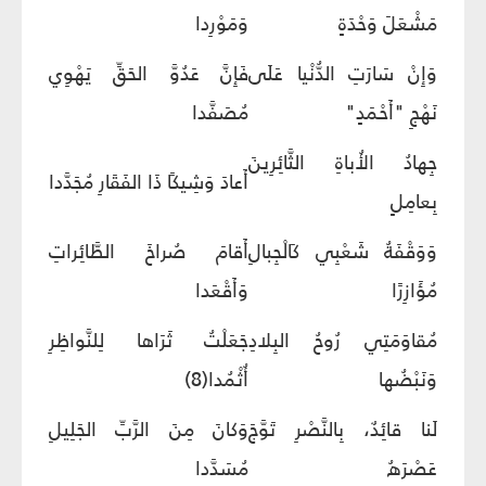
مَشْعَلَ وَحْدَةٍ
وَمَوْرِدا
وَإِنْ سَارَتِ الدُّنْيا عَلَى
فَإِنَّ عَدُوَّ الحَقِّ يَهْوِي
نَهْجِ "أَحْمَدٍ"
مُصَفَّدا
جِهادُ الأُباةِ الثَّائِرِينَ
أَعادَ وَشِيكًا ذَا الفَقَارِ مُجَدَّدا
بِعامِلٍ
وَوَقْفَةُ شَعْبِي كَالْجِبالِ
أَقامَ صُراخَ الطَّائِراتِ
مُؤَازِرًا
وَأَقْعَدا
مُقاوَمَتِي رُوحُ البِلادِ
جَعَلْتُ ثَرَاها لِلنَّواظِرِ
وَنَبْضُها
أُثْمُدا(8)
لَنا قائِدٌ، بِالنَّصْرِ تَوَّجَ
وَكانَ مِنَ الرَّبِّ الجَلِيلِ
عَصْرَهُ
مُسَدَّدا