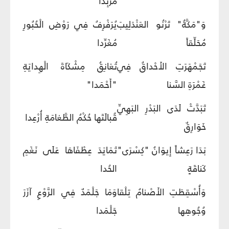
مُزْبِدا
وَ"مَكَّةُ" تَرْنُو العَنْدَلِيبَ
يُرَفْرِفُ فِي رَوْضِ الْحُبُورِ
مُحَلِّقاً
مُغَرِّدا
تَجَمْهَرَتِ الأَحْداقُ فِي
تُعَانِقُ مِشْكَاةَ الْهِدايَةِ
غَمْرَةِ السَّنا
"أَحْمَدا"
تَبَدَّتْ لَدَى البَدْرِ البَهِيِّ
قُبالَتَها حُكْمُ الطَّغامَةِ أُرْعِدا
خَوَارِقٌ
بَدَا رَعِشاً إِيوَانُ "كِسْرَى"
تَمَايَدَ عِطْفَاهَا عَلَى نَغَمِ
كَناقَةٍ
الحُدا
وَأُسْقِطَتِ الأَصْنامُ تِلْقا
وَمَا جَلْمَدٌ فِي الرَّوْعِ آزَرَ
وُجُوهِها
جَلْمَدا