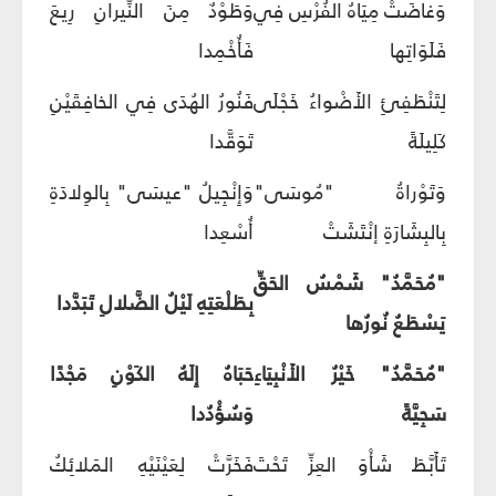
وَغاضَتْ مِيَاهُ الفُرْسِ فِي
وَطَوْدٌ مِنَ النِّيرانِ رِيعَ
فَلَوَاتِها
فَأُخْمِدا
لِتَنْطَفِئِ الأَضْواءُ خَجْلَى
فَنُورُ الهُدَى فِي الخافِقَيْنِ
كَلِيلَةً
تَوَقَّدا
وَتَوْراةُ "مُوسَى"
وَإِنْجِيلُ "عيسَى" بِالوِلادَةِ
بِالبِشَارَةِ إنْتَشَتْ
أُسْعِدا
"مُحَمَّدُ" شَمْسُ الحَقِّ
بِطَلْعَتِهِ لَيْلُ الضَّلالِ تَبَدَّدا
يَسْطَعُ نُورُها
"مُحَمَّدُ" خَيْرُ الأَنْبِيَاءِ
حَبَاهُ إِلَهُ الكَوْنِ مَجْدًا
سَجِيَّةً
وَسُؤْدُدا
تَأَبَّطَ شَأْوَ العِزِّ تَحْتَ
فَخَرَّتْ لِعَيْنَيْهِ المَلائِكُ