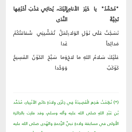
"مُحَمَّدُ" يا خَيْرَ الأَنامِ
إِلَيْكَ، يُحاكِي عَذْبَ أَحْرُفِها
تَحِيَّةً
النَّدَى
نَسَجْتُ عَلَى نَوْلِ الوَلاءِ
لَعَلَّ تُغَشِّينِي شَفاعَتُكُمْ
مَدائِحاً
غَدا
عَلَيْكَ سَلامُ اللهِ ما لاحَ
وَما سَبَّحَ الكَوْنُ الفَسِيحُ
كَوْكَبٌ
وَوَحَّدا
(*) نُظِمَتْ هَذِهِ الْقَصِيدَةُ فِي ذِكْرَى وِلادَةِ خاتَمِ الأَنْبِياءِ، مُحَمَّد
بْنِ عَبْدِ اللهِ صلى الله عليه وآله وسلم، وقد فازت بالجائزة
الأُولى في مسابقة ولادةِ نبيِّ الرَّحمةِ والهُدى صلى الله عليه