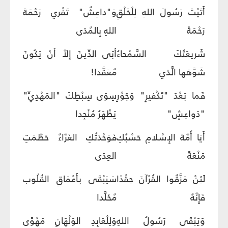
أَتَيْتَ رَسُولَ اللهِ لِلْخَلْقِ
وَ"داعِشُ" تَفْري رَحْمَةَ
رَحْمَةً
اللهِ بِالمُدَى
شَريعَتُكَ السَّمْحاءُ
أَبَى الدِّينَ إِلاَّ أَنْ يَكُونَ
شَوَّهَها الَّذي
مُعَقَّدا!
فَما بَعْدَ "تَكْفيرٍ" وَجَوْرِ
سِوَى سِبْطِكَ "المَهْدِيِّ"
"دَواعِشٍ"
يَظْهَرُ مُنْجِدا
أَيَا أُمَّةَ الإِسْلامِ حَسْبُكِ
فَوَحْدَتُكِ الغَرَّاءُ حَطَّمَتِ
مَنْعَةً
العِدَى
لَئِنْ مَزَّقُوا القُرْآنَ حِقْدًا
سَيَبْقَى بِأَعْمَاقِ القُلُوبِ
فَإِنَّهُ
مُخَلَّدا
وَيَبْقَى رَسُولُ اللهِ
وَلِلْعَابِدِ الوَلْهَانِ مَهْوًى