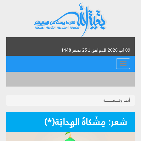
09 آب 2026 الموافق لـ 25 صفر 1448
القائمة
أدب ولــــــغــــــــــــة
شعر: مِشْكاةُ الهِدايَة(*)