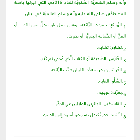
وآله وسلم الشِّعريَّة السَّنويَّة للعام 2016م، الَّتي أَجرتها جامعة
المصطفَى صلى الله عليه وآله وسلم العالميَّة في لبنان.
1.الرَّوائع: مفردها الرَّائعة، وهي عمل بارز مجلٍّ في الأدب أو
الفنِّ أو الصِّناعة اليدويَّة أَو نحوها.
2.تضارع: تشابه.
3.الطِّرْس: الصَّحيفة أو الكتاب الَّذي مُحي ثم كُتب.
4.الخُزامَى: زهر متعدِّد الألوان طيِّب الرَّائِحة.
5.الشَّأْو: الغاية.
6.بغرَّته: بوجهه.
7.القاسطين: الجائرِينَ المائِلِينَ عَنِ الحَقِّ.
8.الأُثمد: حجر يُكتحل به، وهو أسود إِلى الحمرة.