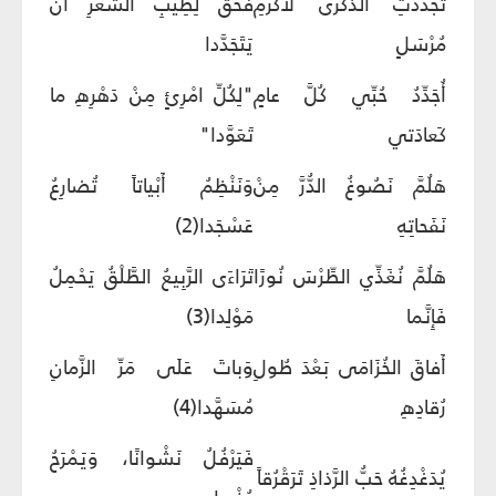
تَجَدَّدَتِ الذِّكْرَى لأَكْرَمِ
فَحَقَّ لِطِيبِ الشِّعْرِ أَنْ
مُرْسَلٍ
يَتَجَدَّدا
أُجَدِّدُ حُبِّي كُلَّ عامٍ
"لِكُلِّ امْرِئٍ مِنْ دَهْرِهِ ما
كَعادَتي
تَعَوَّدا"
هَلُمَّ نَصُوغُ الدُّرَّ مِنْ
وَنَنْظِمُ أَبْياتاً تُضارِعُ
نَفَحاتِهِ
عَسْجَدا(2)
هَلُمَّ نُغَذِّي الطِّرْسَ نُورًا
تَرَاءَى الرَّبِيعُ الطَّلْقُ يَحْمِلُ
فَإِنَّما
مَوْلِدا(3)
أَفاقَ الخُزَامَى بَعْدَ طُولِ
وَباتَ عَلَى مَرِّ الزَّمانِ
رُقادِهِ
مُسَهَّدا(4)
فَيَرْفُلُ نَشْوانًا، وَيَمْرَحُ
يُدَغْدِغُهُ حَبُّ الرَّذاذِ تَرَقْرُقاً