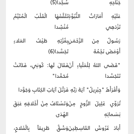
جَنَاحِهِ
سُجَّدا(5)
عَلَيْهِ أَمَارَاتُ النُّبُوَّةِ
تَلَقَّفَهَا الْقَلْبُ الْمُتَيَّمُ
تَزْدَهِي
مُنْشِدا
رَسُولٌ مِنَ الرَّحْمَنِ
بِغُرَّتِهِ طَيْفُ العَلاءِ
أَوْمَضَ نَجْمُهُ
تَجَسَّدا(6)
"قَضَى اللهُ لِلْعَلْياءِ أَنْ
فَقَالَ لَها: كُونِي، فَكَانَتْ
تَتَجَسَّدا
مُحَمَّدا"
وَأَقْرَأَهُ "جِبْرِيلُ" آيَةَ رَبِّهِ
فَرَتَّلَ آيَاتِ الكِتَابِ وَجَوَّدا
تُرَوِّي غَلِيلَ الرُّوحِ مِنْ
وَتَسْتَافُ مِنْ أَخْلاقِهِ عَبَقَ
بَسَماتِهِ
الهُدَى
أَبادَ عُرُوشَ القَاسِطِينَ
وَشَقَّ طَرِيقاً بِالْفَلاحِ،