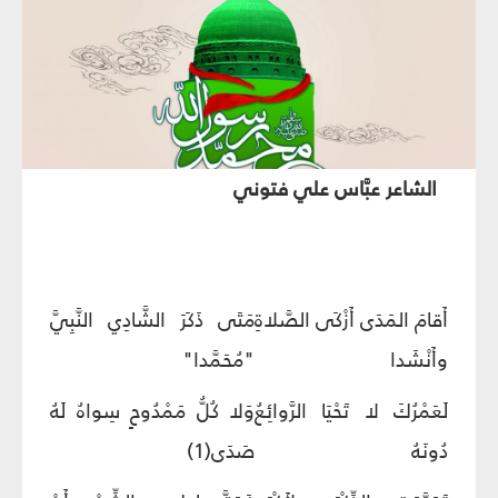
الشاعر عبَّاس علي فتوني
أَقامَ المَدَى أَزْكَى الصَّلاةِ
مَتَى ذَكَرَ الشَّادِي النَّبِيَّ
وأَنْشَدا
"مُحَمَّدا"
لَعَمْرُكَ لا تَحْيَا الرَّوائِعُ
وَلا كُلُّ مَمْدُوحٍ سِواهُ لَهُ
دُونَهُ
صَدَى(1)