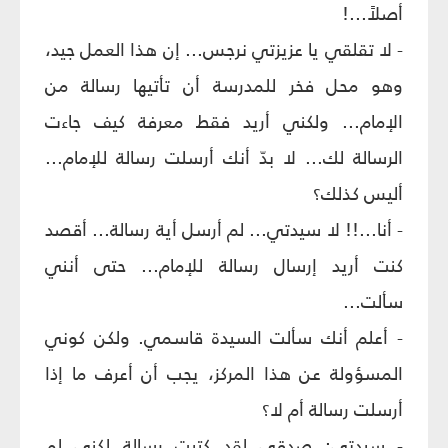
أصلاً...!
- لا تقلقي يا عزيزتي نرجس... إن هذا العمل جيد،
وهو محل فخر للمدرسة أن تأتيها رسالة من
الإمام... ولكني أريد فقط معرفة كيف جاءت
الرسالة لك... لا بدّ أنك أرسلت رسالة للإمام...
أليس كذلك؟
- أنا...!! لا سيدتي... لم أرسل أية رسالة... أقصد
كنت أريد إرسال رسالة للإمام... حتى أنني
سألت...
- أعلم أنك سألت السيدة قاسمي. ولكن كوني
المسؤولة عن هذا المركز، يجب أن أعرف ما إذا
أرسلت رسالة أم لا؟
- سيدتي: صدقي لقد كتبت رسالة لكني لم