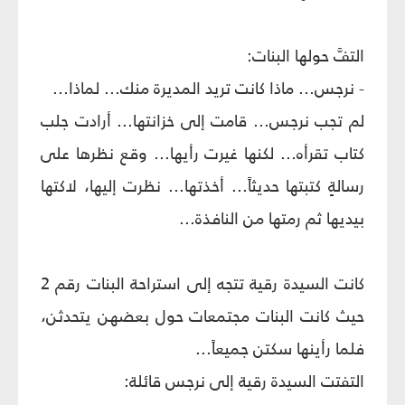
التفَّ حولها البنات:
- نرجس... ماذا كانت تريد المديرة منك... لماذا...
لم تجب نرجس... قامت إلى خزانتها... أرادت جلب
كتاب تقرأه... لكنها غيرت رأيها... وقع نظرها على
رسالةٍ كتبتها حديثاً... أخذتها... نظرت إليها، لاكتها
بيديها ثم رمتها من النافذة...
كانت السيدة رقية تتجه إلى استراحة البنات رقم 2
حيث كانت البنات مجتمعات حول بعضهن يتحدثن،
فلما رأينها سكتن جميعاً...
التفتت السيدة رقية إلى نرجس قائلة: