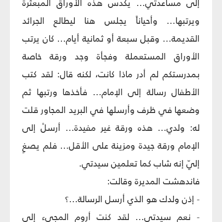
إلى مساعدتي... يكدس هذه الأوراق المبعثرة
ويرتبها... وأحياناً يجلس هنا ليطالع الجرائد
القديمة... وقبل سبعة أو ثمانية أيام... كان يرتب
الأوراق المستعملة وفجأة وجد ورقة خاصة
بمدرستكم لم أدر ماذا كانت، لكنه قال: لقد كتب
الأطفال رسالة إلى الإمام... فأخذها ورتبها ثم
وضعها في ظرف وأرسلها في البريد المجاور قلت
له: ولدي... هذه ورقة غير مفيدة... أرسلْ إلى
الإمام ورقة جيدة ومزينة على الأقل... فلم يصغِ
إليّ إنه شاب كما تعلمين سيدتي.
فاندهشت المديرة وقالت:
- إذن ولدك هو الذي أرسل الرسالة...؟
- نعم سيدتي... لقد كنت أروم المجيء إلى