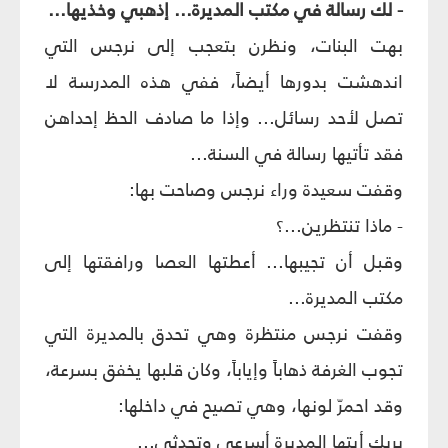
- لك رسالة في مكتب المديرة... إذهبي وخذيها...
بهت البنات، ونظرن بتعجب إلى نرجس التي
اندهشت بدورها أيضاً، ففي هذه المدرسة لا
تصل لأحد رسائل... وإذا ما صادف الحظ إحداهن
فقد تأتيها رسالة في السنة...
وقفت سعيدة وراء نرجس وصاحت بها:
- ماذا تنتظرين...؟
وقبل أن تجيبها... أعطتها العصا ورافقتها إلى
مكتب المديرة...
وقفت نرجس منتظرة وهي تحدق بالمديرة التي
تجوب الغرفة ذهاباً وإياباً، وكان قلبها يخفق بسرعة،
وقد احمرّ لونها، وهي تصيح في داخلها:
بربك أيتها المديرة أسرعي وتحدثي...