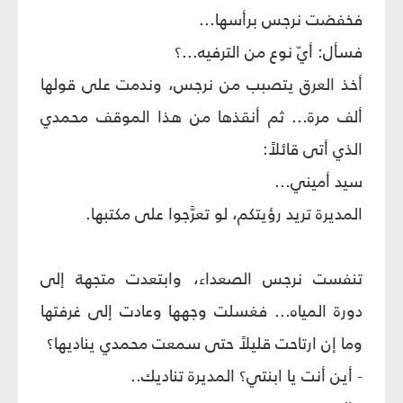
فخفضت نرجس برأسها...
فسأل: أيّ نوع من الترفيه...؟
أخذ العرق يتصبب من نرجس، وندمت على قولها
ألف مرة... ثم أنقذها من هذا الموقف محمدي
الذي أتى قائلاً:
سيد أميني...
المديرة تريد رؤيتكم، لو تعرَّجوا على مكتبها.
تنفست نرجس الصعداء، وابتعدت متجهة إلى
دورة المياه... فغسلت وجهها وعادت إلى غرفتها
وما إن ارتاحت قليلاً حتى سمعت محمدي يناديها؟
- أين أنت يا ابنتي؟ المديرة تناديك..