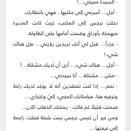
- السيدة معيني...؟
- أجل... أسرعي إلى مكتبها.. فهي بانتظارك.
دخلت نرجس إلى المكتب، حيث كانت المديرة
منهمكة بأوراق وضعت أمامها على الطاولة.
- عذراً... قيل لي أنك تريدين رؤيتي... هل هناك
شيء؟
- أجل... هناك شيء... أرى أن لديك مشكلة...!
- مش... مشكلة... أنا سيدتي...
- نعم... إذا كنت تعتقدين أنه لا يوجد لديك راحة
وترفيه هنا، فبإمكانك المجيء إليّ وإخباري...
صمتت قليلاً ثم قالت - يمكنك الذهاب الآن...
ومن غير أن تنبس نرجس ببنت شفة قفلت راجعة
إلى غرفتها...