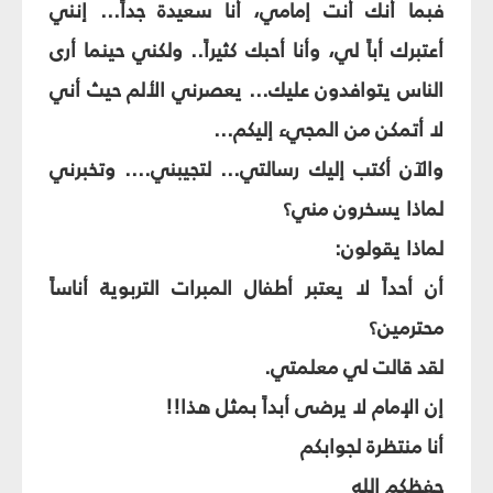
فبما أنك أنت إمامي، أنا سعيدة جداً... إنني
أعتبرك أباً لي، وأنا أحبك كثيراً.. ولكني حينما أرى
الناس يتوافدون عليك... يعصرني الألم حيث أني
لا أتمكن من المجيء إليكم...
والآن أكتب إليك رسالتي... لتجيبني.... وتخبرني
لماذا يسخرون مني؟
لماذا يقولون:
أن أحداً لا يعتبر أطفال المبرات التربوية أناساً
محترمين؟
لقد قالت لي معلمتي.
إن الإمام لا يرضى أبداً بمثل هذا!!
أنا منتظرة لجوابكم
حفظكم الله