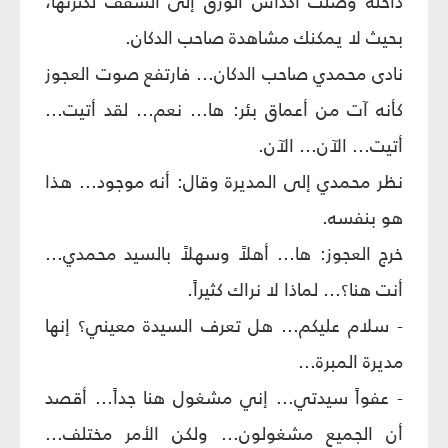
داخله وصلت أكداس الورق إلى السقف لكثرتها،
بحيث لا يمكنك مشاهدة صاحب الدكان.
نادى محمدي صاحب الدكان... فارتفع صوت العجوز
كأنه آت من أعماق بئر: ها... نعم... لقد أتيت...
أتيت... الآن... الآن.
نظر محمدي إلى المديرة وقال: أنه موجود... هذا
هو بنفسه.
خرج العجوز: ها... أهلاً وسهلاً بالسيد محمدي...
أنت هنا؟... لماذا لا نراك كثيراً.
- سلام عليكم... هل تعرف السيدة معيني؟ إنها
مديرة المبرة...
- عفواً سيدتي... إني مشغول هنا جداً... أقصد
أن الجميع مشغولون... ولكن الأمر مختلف...