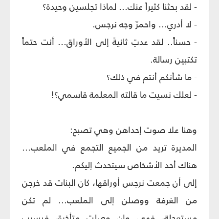
- لقد بحثنا كثيراً عنك... لماذا تجلسين وحيدة؟
- لا أدري... واحمرّ وجه نرجس.
- حسناً.. لقد عدتِ ثانيةً إلى الأوراق... أنت حتماً
تكتبين رسالة.
- ما شأنكم أنتم في ذلك؟
- لعلك نسيت ما قالته المعلمة قاسمي؟!
وهنا علا صوت إحداهن وهي تصبح:
المديرة تريد من الجميع التجمع في الملعب...
هناك أحد الأشخاص سيتحدث إليكم.
إلى أن جمعت نرجس أوراقها، كان البنات قد خرجن
من الغرفة ووصلن إلى الملعب... لم تكن
مستعجلة، فهي وإن وصلت متأخرة، فيسبب