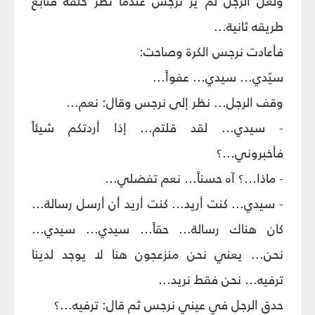
ولعل الرجل لم يرَ نرجس عندما نظر خلفه فتابع
طريقه ثانية...
فأعادت نرجس الكرة وصاحت:
سيّدي... سيدي... عفواً...
وقف الرجل... نظر إلى نرجس وقال: نعم...
- سيدي... لقد قلتم... إذا أردتكم شيئاً
فأخبروني...؟
- ماذا...؟ آه حسناً... نعم تفضلي...
- سيدي... كنت أريد... كنت أريد أن أرسل رسالة...
كان هناك رسالة... حقاً... سيدي... سيدي...
نحن... يعني نحن منزعجون هنا لا يوجد لدينا
ترفيه... نحن فقط نريد...
حدق الرجل في عيني نرجس ثم قال: ترفيه...؟