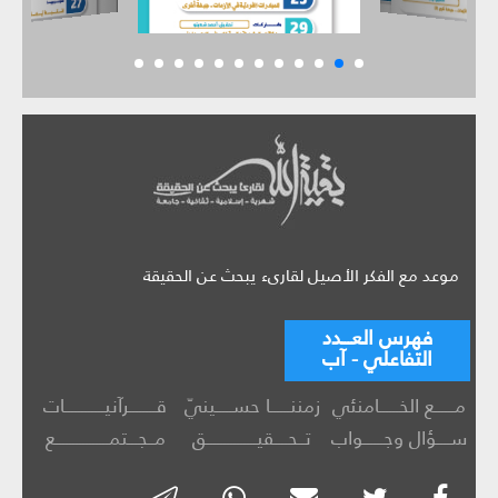
موعد مع الفكر الأصيل لقارىء يبحث عن الحقيقة
فهرس العـــدد
التفاعلي - آب
مــــــع الخــــــامنئي
زمننــــــا حســـــينيّ
قــــــــرآنيــــــــــــات
ســــؤال وجــــــواب
تــحــــقيـــــــــــــــق
مــجـــتمــــــــــــــــع