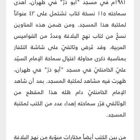
١٩٨١م في مسجد "أبو ذرّ" في طهران، أهدى
سماحته ١١٥ نسخة كتاب تشتمل على ٤٣ عنواناً
لمكتبة هذا المسجد. ومن ضمن هذه العناوين
نسخٌ من كتاب نهج البلاغة وعددٌ من القواميس
العربية. وقد عُرض وثائقيّ على شاشة التلفاز
بمناسبة ذكرى محاولة اغتيال سماحة الإمام السيّد
عليّ الخامنئيّ في مسجد "أبو ذرّ" في طهران،
ظهرت فيه مشاهد لمكتبة المسجد. بعد أن شاهد
الإمام الخامنئيّ دام ظله هذا المقطع من
الوثائقي قرّر سماحته إهداء عدد من الكتب لمكتبة
المسجد.
من بين الكتب أيضاً مختارات مبوّبة من نهج البلاغة