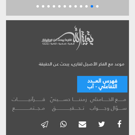
موعد مع الفكر الأصيل لقارىء يبحث عن الحقيقة
فهرس العـــدد
التفاعلي - آب
مــــــع الخــــــامنئي
زمننــــــا حســـــينيّ
قــــــــرآنيــــــــــــات
ســــؤال وجــــــواب
تــحــــقيـــــــــــــــق
مــجـــتمــــــــــــــــع