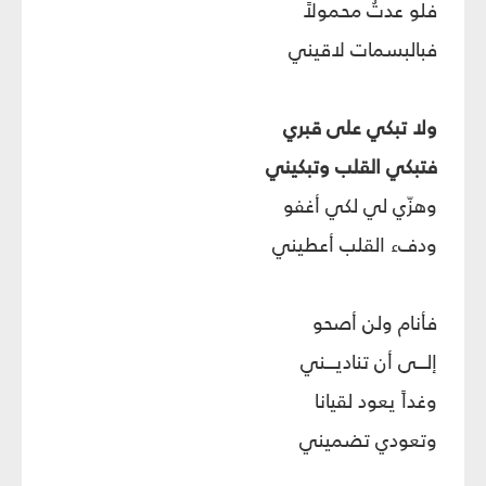
فلو عدتُ محمولاً
فبالبسمات لاقيني
ولا تبكي على قبري
فتبكي القلب وتبكيني
وهزّي لي لكي أغفو
ودفء القلب أعطيني
فأنام ولن أصحو
إلـــى أن تناديـــني
وغداً يعود لقيانا
وتعودي تضميني