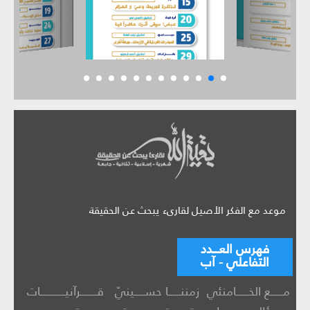
موعد مع الفكر الأصيل لقارىء يبحث عن الحقيقة
فهرس العـــدد
التفاعلي - آب
مــــــع الخــــــامنئي
زمننــــــا حســـــينيّ
قــــــــرآنيــــــــــــات