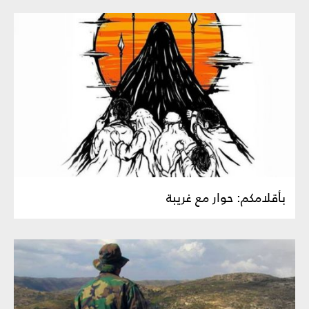
بأقلامكم: حوار مع غريبة