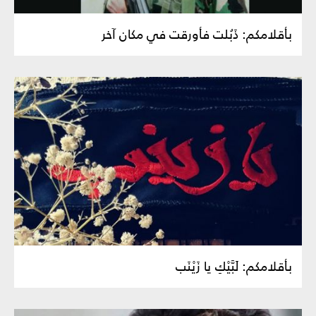
بأقلامكم: ذَبُلت فأورقت في مكان آخر
بأقلامكم: لَبَّيْكِ يا زَيْنَب