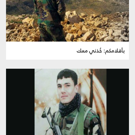
بأقلامكم: خُذني معك