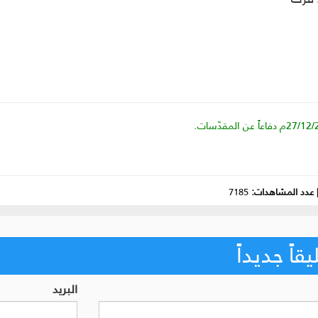
عدد المشاهدات:
7185
اً جديداً
البريد