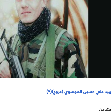
هيد علي حسين الموسوي (عروج)(*)
لعشرين