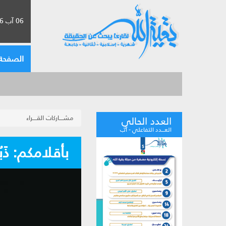
06 آب 2026 الموافق لـ 22 صفر 1448
الصفحة 
مشــــاركات القــــراء
العدد الحالي
العـــدد التفاعلي - آب
بأقلامكم: ذَ