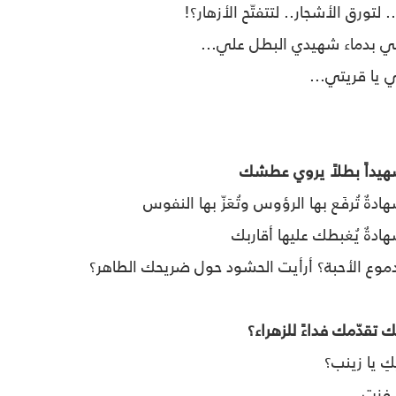
تورق الأشجار.. لتتفتّح الأزهار؟!
ضي بدماء شهيدي البطل علي...
 يا قريتي...
 شهيداً بطلاً يروي عطشك
دةٌ تُرفَع بها الرؤوس وتُعَزّ بها النفوس
ادةٌ يُغبطك عليها أقاربك
دموع الأحبة؟ أرأيت الحشود حول ضريحك الطاهر؟
تقدّمك فداءً للزهراء؟
ِ يا زينب؟
د فزت