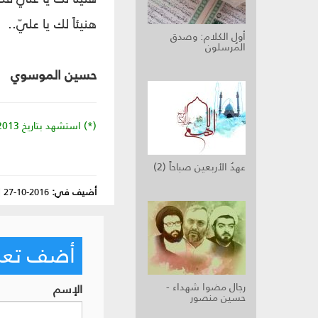
هنيئاً لك يا عليّ..
أول الكلام: وصدق
المُرسلون
حسين الموسوي
(*) استشهد بتاريخ 27/12/2013م دفاعاً عن المقدّسات.
عهدُ الأربعين صباحاً (2)
أضيف في:
2016-10-27
|
أضف تعليق
رجال مضوا شهداء -
الإسم
حسين منصور