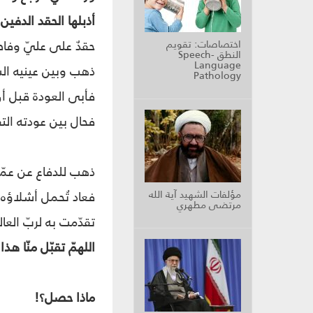
أذبلها الحقد الدفين
حقدٌ على عليّ وفاط
اختصاصات: تقويم
النطق Speech-
Language
ذهب وبين عينيه الش
Pathology
فأبى العودة قبل أ
فحال بين عودته التف
ذهب للدفاع عن عمّت
مؤلفات الشهيد آية الله
فعاد تُحمل أشلاؤه 
مرتضى مطهري
تقدّمت به لربّ العال
اللهمّ تقبّل منّا هذا 
ماذا حصل؟!