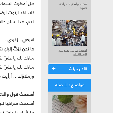
هل أمطرت السماء.. ل
قصة واقعية: دراجة
حميد
كلا، لقد ارتوت أر
نعم، هذا لسان حالي
افرحي.. زغردي..
ها نحن نزفُّ إليكِ
اختصاصات: هندسة
الميكانيك
مبارك لك يا عليّ شها
مبارك لك يا عليّ شه
الأكثر قراءةً
وزملاؤك... أرأيت 
مواضيع ذات صلة
أسمعتَ قول والدتك 
أسمعتَ صراخها لبيك
هنيئاً لك يا عليّ ق