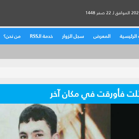
الرئيسية
المعرض
سجل الزوار
خدمة الـRSS
من نحن؟
بُلت فأورقت في مكان آخر