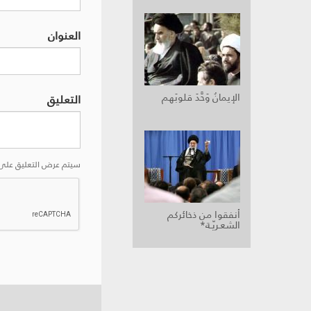
العنوان
الإيمانُ وَحَّدَ قلوبَهم
التعليق
سيتم عرض التعليق على 
أنفقوا من ذخائركم
الشعـريّـة*