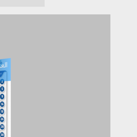
العـ
العـــدد التفاعلي -
آب