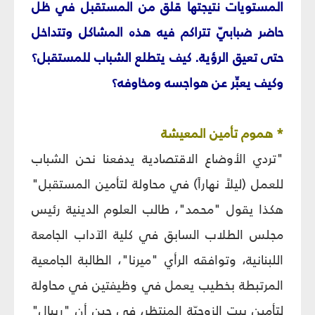
المستويات نتيجتها قلق من المستقبل في ظل
حاضر ضبابيّ تتراكم فيه هذه المشاكل وتتداخل
حتى تعيق الرؤية. كيف يتطلع الشباب للمستقبل؟
وكيف يعبِّر عن هواجسه ومخاوفه؟
* هموم تأمين المعيشة
"تردي الأوضاع الاقتصادية يدفعنا نحن الشباب
للعمل (ليلاً نهاراً) في محاولة لتأمين المستقبل"
هكذا يقول "محمد"، طالب العلوم الدينية رئيس
مجلس الطلاب السابق في كلية الآداب الجامعة
اللبنانية، وتوافقه الرأي "ميرنا"، الطالبة الجامعية
المرتبطة بخطيب يعمل في وظيفتين في محاولة
لتأمين بيت الزوجيّة المنتظر، في حين أن "ريبال"