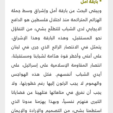
* بارقة أمل‏
ويبقى البحث عن بارقة أمل وإشراق وسط جملة
الهزائم المتراكمة منذ احتلال فلسطين هو الدافع
الايجابي لدى الشباب للتطلّع بشي‏ء من التفاؤل
نحو المستقبل، وهذه البارقة وهذا الإشراق،
يتمثل في الانتصار الرائع الذي جرى في لبنان
على أعتى وأخطر قوة هدّامة لشبابنا ومستقبلنا،
انتصار المقاومة الإسلامية على إسرائيل، على
أيدي الشباب أنفسهم. فكل هذه الهواجس
والهموم لا يجب الركون إليها رغم خطورتها، ولا
يجب أن نغرق في متاهاتها فتلهينا عن قضايانا
الكبرى فنهزم نفسياً، وبهذا يهزمنا عدونا الذي
استطعنا بشي‏ء من التصميم والإرادة والإيمان