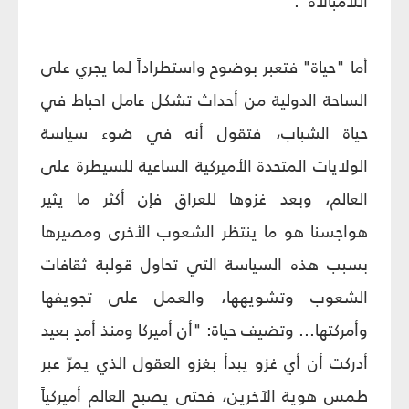
اللامبالاة".
أما "حياة" فتعبر بوضوح واستطراداً لما يجري على
الساحة الدولية من أحداث تشكل عامل احباط في
حياة الشباب، فتقول أنه في ضوء سياسة
الولايات المتحدة الأميركية الساعية للسيطرة على
العالم، وبعد غزوها للعراق فإن أكثر ما يثير
هواجسنا هو ما ينتظر الشعوب الأخرى ومصيرها
بسبب هذه السياسة التي تحاول قولبة ثقافات
الشعوب وتشويهها، والعمل على تجويفها
وأمركتها... وتضيف حياة: "أن أميركا ومنذ أمدٍ بعيد
أدركت أن أي غزو يبدأ بغزو العقول الذي يمرّ عبر
طمس هوية الآخرين، فحتى يصبح العالم أميركياً