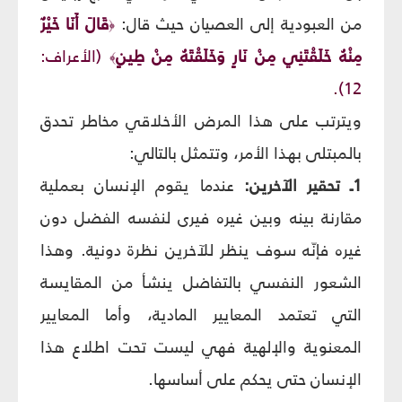
من العبودية إلى العصيان حيث قال:
قَالَ أَنَا خَيْرٌ
﴿
مِنْهُ خَلَقْتَنِي مِنْ نَارٍ وَخَلَقْتَهُ مِنْ طِينٍ
(الأعراف:
﴾
12).
ويترتب على هذا المرض الأخلاقي مخاطر تحدق
بالمبتلى بهذا الأمر، وتتمثل بالتالي:
1ـ تحقير الآخرين:
عندما يقوم الإنسان بعملية
مقارنة بينه وبين غيره فيرى لنفسه الفضل دون
غيره فإنّه سوف ينظر للآخرين نظرة دونية. وهذا
الشعور النفسي بالتفاضل ينشأ من المقايسة
التي تعتمد المعايير المادية، وأما المعايير
المعنوية والإلهية فهي ليست تحت اطلاع هذا
الإنسان حتى يحكم على أساسها.