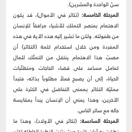
سنّ الواحدة والعشرين).
المرحلة الخامسة:
(تكاثر في الأموال)، قد يكون
الاهتمام بعنصر التملك للأشياء مرافقاً للإنسان
من طفولته. ولكن ما تشير إليه هذه الآية في هذه
المفردة ومن خلال استخدام كلمة (التكاثر) أن
مصبّ هذا الاهتمام ينتقل من التملّك للمال
كعامل مساعد على قضاء الحاجات ومتطلّبات
الحياة، إلى أن يصبح فعلاً مطلوباً بذاته، فتبدأ
عمليّة التكاثر بمعنى التفاضل في الكثرة على
الآخرين، وهذا يعني أن الإنسان يبدأ بمقايسة
حاله مع سائر الناس.
المرحلة السادسة:
(تكاثر في الأولاد)، وهذا ما
نطقت به آيات كثيرة حيث بيّنت النظرة الخاطئة لكثير