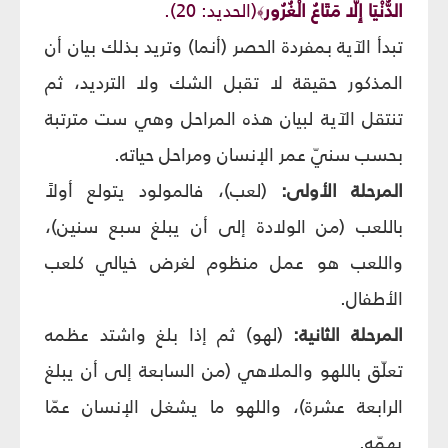
الدُّنْيَا إِلَّا مَتَاعُ الْغُرُور
(الحديد: 20).
﴾
تبدأ الآية بمفردة الحصر (أنما) وتريد بذلك بيان أن
المذكور حقيقة لا تقبل الشك ولا الترديد، ثم
تنتقل الآية لبيان هذه المراحل وهي ست مترتبة
بحسب سنيّ عمر الإنسان ومراحل حياته.
المرحلة الأولى:
(لعب)، فالمولود يتولع أولاً
باللعب (من الولادة إلى أن يبلغ سبع سنين)،
واللعب هو عمل منظوم لغرض خيالي كلعب
الأطفال.
المرحلة الثانية:
(لهو) ثم إذا بلغ واشتد عظمه
تعلّق باللهو والملاهي (من السابعة إلى أن يبلغ
الرابعة عشرة)، واللهو ما يشغل الإنسان عمّا
يهمّه.