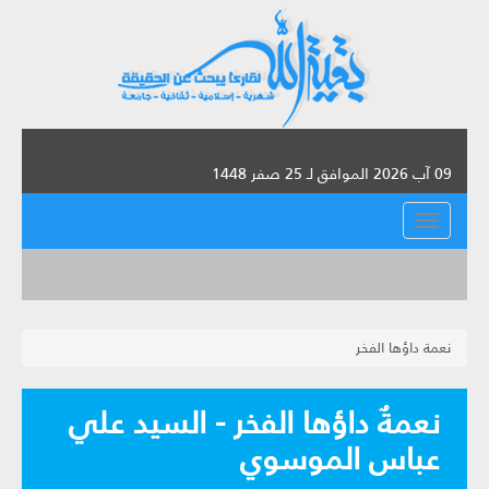
09 آب 2026 الموافق لـ 25 صفر 1448
القائمة
نعمة داؤها الفخر
نعمةٌ داؤها الفخر - السيد علي
عباس الموسوي