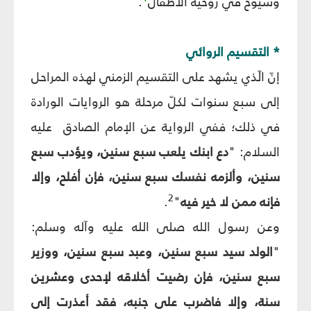
وشيوخ في روحية الأطفال
.
* التقسيم الروائي
إنّ الّذي يشهد على التقسيم الزمني لهذه المراحل
إلى سبع سنوات لكلّ مرحلة هو الروايات الورادة
في ذلك؛ ففي الرواية عن الإمام الصادق عليه
السلام: "
دع ابنك يلعب سبع سنين، ويؤدب سبع
سنين، وألزمه نفسك سبع سنين، فإن أفلح، وإلا
2
فإنه ممن لا خير فيه
"
.
وعن رسول الله صلى الله عليه وآله وسلم:
"
الولد سيد سبع سنين، وعبد سبع سنين، ووزير
سبع سنين، فإن رضيت أخلاقه لإحدى وعشرين
سنة، وإلا فاضرب على جنبه، فقد أعذرت إلى