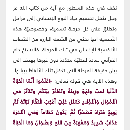
نقف في هذه السطور مع آية من كتاب الله عز
وجل تكفل تقسيم حياة النوع الإنساني إلى مراحل
وتطلق على كل مرحلة تسمية، وخصوصيّة هذه
التّسمية أنها تحكي عن السّمة البارزة من الصّفات
الأنفسية للإنسان في تلك المرحلة. فالاستخ دام
القرآني لمادة لفظيّة محدّدة دون غيرها يهدف إلى
بيان حقيقة المرحلة التي تكفل تلك الألفاظ ببيانها،
وهذه الآية هي قوله تعالى:
اعْلَمُوا أَنَّمَا الْحَيَاةُ
﴿
الدُّنْيَا لَعِبٌ وَلَهْوٌ وَزِينَةٌ وَتَفَاخُرٌ بَيْنَكُمْ وَتَكَاثُرٌ فِي
الْأَمْوَالِ وَالْأَوْلَادِ كَمَثَلِ غَيْثٍ أَعْجَبَ الْكُفَّارَ نَبَاتُهُ ثُمَّ
يَهِيجُ فَتَرَاهُ مُصْفَرًّا ثُمَّ يَكُونُ حُطَاماً وَفِي الْآَخِرَةِ
عَذَابٌ شَدِيدٌ وَمَغْفِرَةٌ مِنَ اللهِ وَرِضْوَانٌ وَمَا الْحَيَاةُ