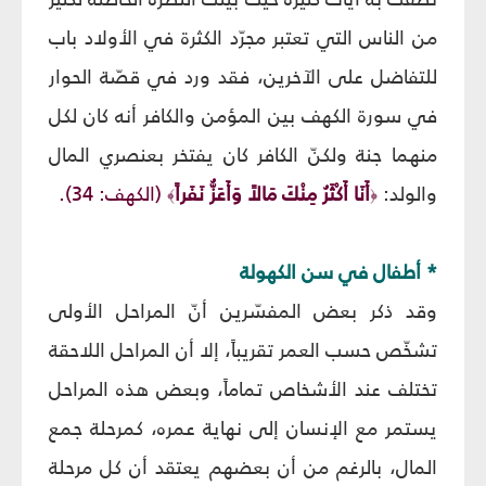
من الناس التي تعتبر مجرّد الكثرة في الأولاد باب
للتفاضل على الآخرين، فقد ورد في قصّة الحوار
في سورة الكهف بين المؤمن والكافر أنه كان لكل
منهما جنة ولكنّ الكافر كان يفتخر بعنصري المال
والولد:
أَنَا أَكْثَرُ مِنْكَ مَالاً وَأَعَزُّ نَفَراً
(الكهف: 34).
﴾
﴿
* أطفال في سن الكهولة
وقد ذكر بعض المفسّرين أنّ المراحل الأولى
تشخّص حسب العمر تقريباً، إلا أن المراحل اللاحقة
تختلف عند الأشخاص تماماً، وبعض هذه المراحل
يستمر مع الإنسان إلى نهاية عمره، كمرحلة جمع
المال، بالرغم من أن بعضهم يعتقد أن كل مرحلة