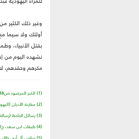
للمرأة اليهودية عبدة
وغير ذلك الكثير م
أولئك ولا سيما مع
بقتل الأنبياء، وط
نشهده اليوم من إجر
مكرهم وحقدهم، لا
(1) الكنز المرصود ص‏48 106 ومقارنة الأديان لأحمد شلبي، ص‏272 274.
(2) مقارنة الأديان (اليهودية)، ص‏199 و200.
(3) رسائل الجاحظ (رسالة الرد على النصارى)، ص‏14 اليهود في القرآن، ص‏28.
(4) طبقات ابن سعد، ج‏2، ص‏201.
(5) مناقب آل أبي طالب، ج‏3، ص‏25.