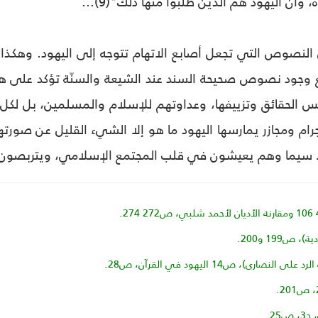
، وأن اليهود هم الذين طلبوا منها ذلك"(9)...
ن النصوص التي تجعل أصابع الاتهام تتوجه إلى اليهود. وهكذا
 وجود نصوص صحيحة السند عند الشيعة والسنّة تؤكد على هذا
مس الحقائق وتزييفها، وعداوتهم للإسلام والمسلمين، بل لكل 
ام ومجازر يمارسها اليهود ما هو إلا الشي‏ء القليل عن صورتهم
 سيما وهم يعيشون في قلب المجتمع الإسلامي، ويتربصون به