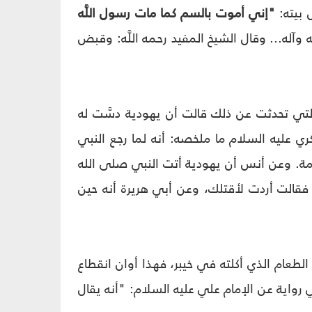
 بيته:
"إني أموت بالسم كما مات رسول اللَّه
 وآله... وقال الشيخ المفيد رحمه اللَّه: وقبض
وق في اعتقاداته(6)... وأكثر الروايات التي تحدثت عن ذلك قالت أن يهودية دسَّت له
ي عليه السلام ما ملخصه: أنه لما رجع النبي
ومة. وعن أنس أن يهودية أتت النبي صلى الله
 فقالت أردت لأقتلك، وعن أبي هريرة أنه حين
لطعام الذي أكلته في خيبر، فهذا أوان انقطاع
. وفي نص: ما زالت أكلة خيبر تعاودني في كل عام(8)... وفي رواية عن الإمام علي عليه السلام: "أنه يقال