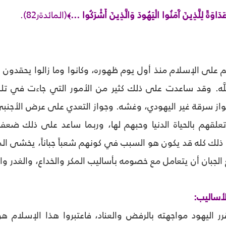
عَدَاوَةً لِلَّذِينَ آَمَنُوا الْيَهُودَ وَالَّذِينَ أَشْرَكُوا ...
(المائدةر82).
﴾
م على الإسلام منذ أول يوم ظهوره، وكانوا وما زالوا يحقدون علي
لَّه. وقد ساعدت على ذلك كثير من الأمور التي جاءت في تلم
تعلقهم بالحياة الدنيا وحبهم لها، وربما ساعد على ذلك ضع
ن ذلك كله قد يكون هو السبب في كونهم شعباً جباناً، يخشى ال
جبان أن يتعامل مع خصومه بأساليب المكر والخداع، والغدر والخيانة
أساليب:
رر اليهود مواجهته بالرفض والعناد، فاعتبروا هذا الإسلام 