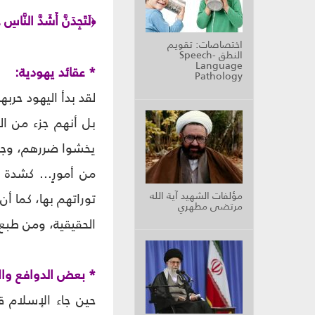
لَتَجِدَنَّ أَشَدَّ النَّاسِ 
﴿
اختصاصات: تقويم
النطق Speech-
Language
* عقائد يهودية:
Pathology
لقد بدأ اليهود حربه
بل أنهم جزء من ال
من أمورٍ... كشدة 
مؤلفات الشهيد آية الله
توراتهم بها، كما أ
مرتضى مطهري
الحقيقية، ومن طبع ال
* بعض الدوافع وال
حين جاء الإسلام ق