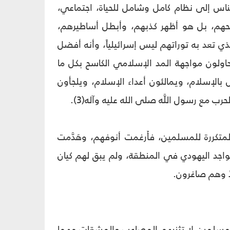
ناس إلى نظام كامل وشامل للحياة، اجتماعي،
هم، بل هو أظهر كذبهم، وأبطل أساطيرهم،
ذي تعد به توراتهم ليس إسرائيلياً، وأنه أفضل
اولون مواجهة المد الإسلامي الكاسح بكل ما
لإسلام، ويمالئون أعداء الإسلام، ويلجأون
ع رسول اللَّه صلى الله عليه وآله(3).
لمتكررة للمسلمين، فأَرغمت أنوفهم، وهَدَّمت
تواجد اليهودي في المنطقة، ولم يبق لهم كيان
ً وهم صاغرون.
ن المسلمين لا تثنيهم المصاعب والمشقات مهما