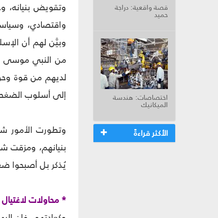
وتقويض بنيانه، وخ
قصة واقعية: دراجة
حميد
واقتصادي، وسياسي
وبيَّن لهم أن الإس
من النبي موسى علي
لديهم من قوة وحو
إلى أسلوب الضغط ال
اختصاصات: هندسة
الميكانيك
وتطورت الأمور شيئا
الأكثر قراءةً
بنيانهم، ومزقت شم
يُذكر بل أصبحوا ض
* محاولات لاغتيال 
وكعادتهم، فإن اليه