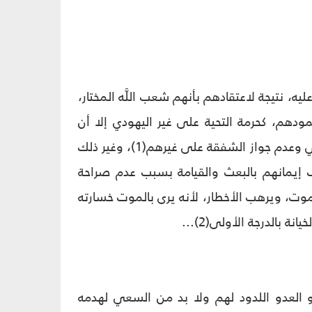
ه، نتيجة لاعتقادهم بأنهم شعب اللَّه المختار،
ودهم، كحرمة التحية على غير اليهودي إلا أن
يخشوا ضررهم، وجواز سرقة غير اليهودي، وغشه. وجواز التعدي على عرض الأجنبي وعدم جواز الشفقة على غيرهم(1)، وغير ذلك
ف إيمانهم بالبعث والقيامة بسبب عدم صراحة
موت، ويرهب الأخطار، لأنه يرى بالموت خسارته
 بالدرجة الأولى(2)...
هو العدو اللدود لهم ولا بد من السعي لهدمه