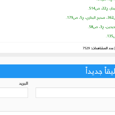
عدد المشاهدات:
7529
اً جديداً
البريد