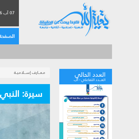
07 آب 2026 الموافق لـ 23 صفر 1448
الصفحة 
مـعـــارف إســـلاميــة
العدد الحالي
العـــدد التفاعلي - آب
سيرة: النبي