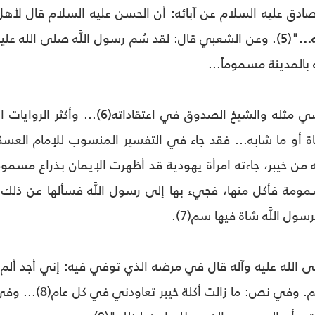
صادق عليه السلام عن آبائه: أن الحسن عليه السلام قال لأهل
..."
(5). وعن الشعبي قال: لقد سُم رسول اللَّه صلى الله عليه
 بالمدينة مسموماً...
وقال الشيخ الطوسي مثله والشيخ الصد
 أو ما شابه... فقد جاء في التفسير المنسوب للإمام العسكر
ه من خيبر، جاءته امرأة يهودية قد أظهرت الإيمان بذراع مسم
مومة فأكل منها، فجي‏ء بها إلى رسول اللَّه فسألها عن ذلك
ول اللَّه شاة فيها سم(7).
 الله عليه وآله قال في مرضه الذي توفي فيه: إني أجد ألم ا
أبهري من ذلك السم