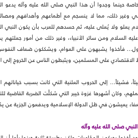
اصة حينما وجدوا أن هذا النبي صلى الله عليه وآله يدعو ال
 وغير ذلك، مما لا ينسجم مع أطماعهم وأهدافهم ومصالح
لام يعلو ولا يُعلى عليه، ثم حسدهم للعرب بأن يكون النبي ال
ه السلام ومن سائر الأنبياء، وغير ذلك من أمور جعلتهم يح
ل... فأخذوا يشبهون على العوام، ويشككون ضعاف النفوس با
اقتصادي على المسلمين، ويثبطون الناس عن الخروج إلى الحرب م
ً، فشيئاً... إلى الحروب العلنية التي كانت بسبب خياناتهم ا
لهم، وكان أشهرها غزوة خيبر التي شكلَّت الضربة القاضية لل
عفاء يعيشون في ظل الدولة الإسلامية ويدفعون الجزية عن يد
النبي صلى الله عليه وآله
ود أخذوا يحيكون المؤامرات ولكن بطريقة ثانية حينما رأوا أ