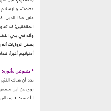
عظمت، والإسلام يز
على هذا الدين، فح
المنافقين) قد تعاو
وآله في بني النضير،
بعض الروايات أنه ب
أمنياتهم أخيراً، فم
* نصوص مأثورة:
نجد أن هناك الكثي
روي عن ابن مسعود أ
اللَّه سبحانه وتعالى ا