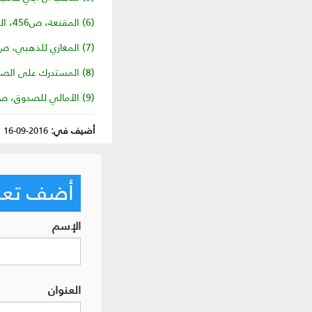
(6) المقنعة، ص‏456، البحار، ج‏22، ص‏514.
(7) المغازي للذهبي، ص‏362، صحيح البخاري، ج‏5، ص‏179.
(8) المستدرك على الصحيحين، ج‏3، ص‏58.
(9) الأمالي للصدوق، ص‏135.
أضيف في:
2016-09-16
|
أضف تعليق
الإسم
العنوان