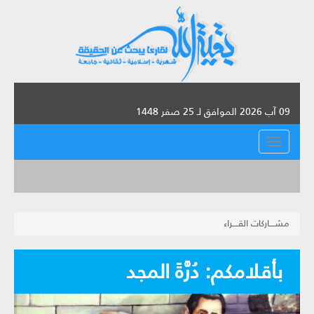
09 آب 2026 الموافق لـ 25 صفر 1448
القائمة
مشــــاركات القــــراء
بأقلامكم: دُرَّةَ المجد