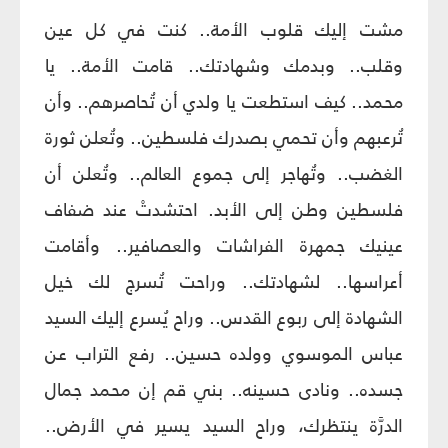
مشت إليك قلوب الأمة.. كنت في كل عين
وقلب.. وبدمك وشهادتك.. قامت الأمة.. يا
محمد.. كيف استطعت يا ولدي أن تُحاصرهم.. وأن
تُرعبهم وأن تحمي بصدرك فلسطين.. وتُعلن ثورة
الغضب.. وتُهاجر إلى جموع العالم.. وتُعلن أن
فلسطين وطن إلى الأبد. احتشدتْ عند ضفاف
عينيك جمهرة الفراشات والعصافير.. وأقامت
أعراسها.. لشهادتك.. وراحت تُسرج لك خيل
الشهادة إلى ربوع القدس.. وراح يُسرع إليك السيد
عباس الموسوي وولده حسين.. رفع التراب عن
جسده.. ونادى حسينه.. بني قم إن محمد جمال
الدرَّة ينتظرك، وراح السيد يسير في الأرض..