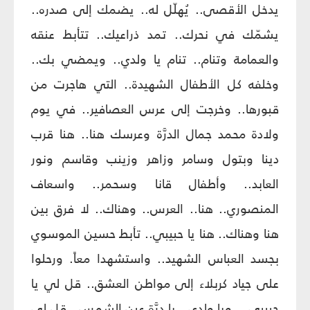
يدخل الأقصى.. يُهلّل له.. يضمك إلى صدره..
يشمّك في نحرك.. تمد ذراعيك.. تتأبط عنقه
والعمامة وتنام.. تنام يا ولدي.. ويمضي بك..
وخلفه كل الأطفال الشهيدة.. التي هاجرت من
قبورها.. وخرجت إلى عرس العصافير.. في يوم
ولادة محمد جمال الدرَّة وعرسك هنا.. هنا قرب
دينا وبتول وسامر وزاهر وزينب وقاسم ونور
العابد.. وأطفال قانا وسحمر.. واسعاف
المنصوري.. هنا.. العرس.. وهناك.. لا فرق بين
هنا وهناك.. هنا يا حبيبي.. تأبط حسين الموسوي
بجسد العباس الشهيد.. واستشهدا معاً. ورحلوا
على جياد كربلاء إلى مواطن العشق.. قل لي يا
حبيبي... ويا ولدي.. يا درَّة عين الشمس.. قل لي