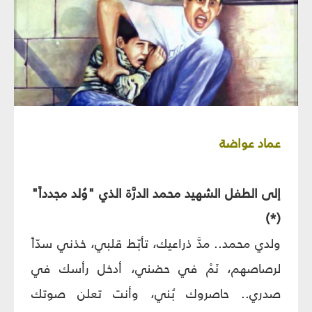
عماد عواضة
إلى الطفل الشهيد محمد الدرَّة الذي "وُلد مجدداً"
(*)
ولدي محمد.. مدَّ ذراعيك، تأبّط قلبي، خذني سدّاً
لرصاصهم، نَمْ في حضني، أدخل رأسك في
صدري.. حاصروك بُني، وأنت تعلن صوتك