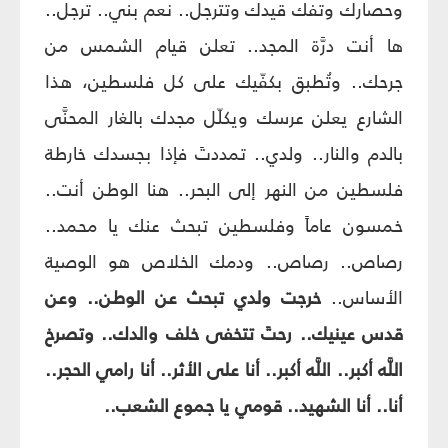
وحصارك وتفك قيدك وتترجل.. نعم بني.. ترجل..
ها أنت درَّة المجد.. تعلن قيام الشمس من
جرحك.. وتُطبق بكفّيك على كل فلسطين، هذا
الشارع يعلن عرسك ويكلّل مجدك بالغار المحنَّى
بالدم والنار.. ولدي.. تمددتَ فإذا بجسدك خارطة
فلسطين من النهر إلى البحر.. هنا الوطن أنت..
خمسون عاماً وفلسطين تبحث عنك يا محمد..
رصاص.. رصاص.. ودمك الخلاص هو الوصية
الأساس..
خرجت ولدي تبحث عن الوطن.. وعن
قدس عينيك.. رحتَ تتخفى خلف والدك.. وتصرخ
اللَّه أكبر.. اللَّه أكبر.. أنا على الأثر.. أنا رامي الحجر..
أنا.. أنا الشهيد.. قومي يا جموع الشعب..