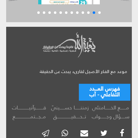
موعد مع الفكر الأصيل لقارىء يبحث عن الحقيقة
فهرس العـــدد
التفاعلي - آب
مــــــع الخــــــامنئي
زمننــــــا حســـــينيّ
قــــــــرآنيــــــــــــات
ســــؤال وجــــــواب
تــحــــقيـــــــــــــــق
مــجـــتمــــــــــــــــع