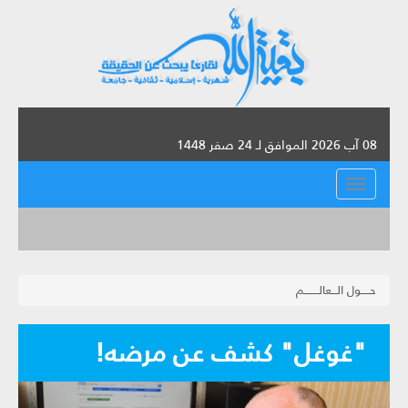
08 آب 2026 الموافق لـ 24 صفر 1448
القائمة
حـــــول الـــعالــــــــم
"غوغل" كشف عن مرضه!