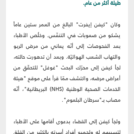
طيلة أكثر من عام.
وكان "كيفن إيفرت" البالغ من العمر ستين عاماً
يشكو من صعوبات في التنفّس. وخلُص الأطباء
بعد الفحوصات إلى أنّه يعاني من مرض الربو
والتهاب الشعب الهوائيّة. وبعد أن تدهورت حالته،
لجأ كيفن إلى محرّك البحث "غوغل" للتحقّق من
أعراض مرضه، واكتشف ممّا قرأ على موقع "هيئة
الخدمات الصحية الوطنية (NHS) البريطانية"، أنّه
مصاب بـ"سرطان البلعوم".
ولجأ كيفن إلى القضاء بدعوى أقامها على الأطباء
لتسببهم له ولجميع أفراد أسرته بالكثير من القلق