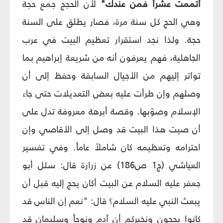
أتممت عشراً فمن عندك"
لأن الحجج جمع حجة
وهي الحج كل سنة مرة، فصار يطلق على السنة
حجة. ولذا نجد استقرار تعظيم البيت في عرب
الجاهلية، فهم يعرفون أنه من شريعة إبراهيم بما
تواتر إليهم من الأجيال السابقة وحفظ إلى أن
وصلهم وإن طرأت عليه بعض التعديلات حتى جاء
الإسلام وصوّبها. وقصة أبرهة معروفة تدل على
أن صيت هذا البيت قد وصل إلى الأقاصي وإن
احترامه وتعظيمه كان شاملاً عاماً. وفي تفسير
العياشي (ج‏1 ص‏186) عن زرارة قال: سئل أبو
جعفر عليه السلام عن البيت أكان يحج إليه قبل أن
يبعث النبي عليه السلام؟ قال: "نعم إن الناس قد
كانوا يحجون ونخبركم أن آدم ونوحاً وسليمان قد