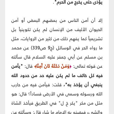
يؤذى حتى يخرج من الحرم"
.
إلا أن أمن الناس من بعضهم البعض أو أمن
الحيوان الأليف من الإنسان لم يكن تكوينياً بل
تشريعياً كما يفهم ذلك من كثير من الروايات، مثل
ما رواه الحر في الوسائل (ج‏9 ص‏339) عن محمد
بن مسلم عن أبي جعفر عليه السلام قال سألته
عن قوله تعالى:
وَمَنْ دَخَلَهُ كَانَ آَمِنًا
قال:
"يأمن
﴾
﴿
فيه كل خائف ما لم يكن عليه حد من حدود الله
ينبغي أن يؤخذ به"،
قلت: فيأمن فيه من حارب
الله ورسوله وسعى في الأرض فساداً؟ قال: هو
مثل من مكر "يكر خ ل" في الطريق فيأخذ الشاة
والشي‏ء فيصنع به الإمام ما شاء قال: وسألته عن