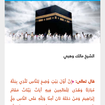
الشيخ مالك وهبي‏
قال تعالى:
إِنَّ أَوَّلَ بَيْتٍ وُضِعَ لِلنَّاسِ لَلَّذِي بِبَكَّةَ
﴿
مُبَارَكًا وَهُدًى لِلْعَالَمِينَ فِيهِ آَيَاتٌ بَيِّنَاتٌ مَقَامُ
إِبْرَاهِيمَ وَمَنْ دَخَلَهُ كَانَ آَمِنًا وَلِلَّهِ عَلَى النَّاسِ حِجُّ