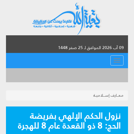
09 آب 2026 الموافق لـ 25 صفر 1448
القائمة
مـعـــارف إســـلاميــة
نزول الحكم الإلهي بفريضة
الحج‏: 8 ذو القعدة عام 8 للهجرة