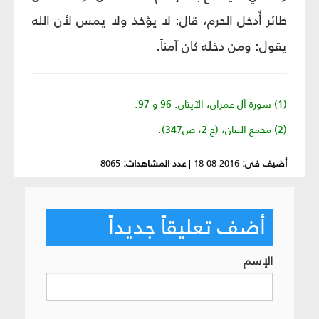
طائر أُدخل الحرم، قال: لا يؤخذ ولا يمس لأن الله
يقول: ومن دخله كان آمناً.
(1) سورة آل عمران، الآيتان: 96 و 97.
(2) مجمع البيان، (ج 2، ص‏347).
أضيف في:
2016-08-18
|
عدد المشاهدات:
8065
أضف تعليقاً جديداً
الإسم