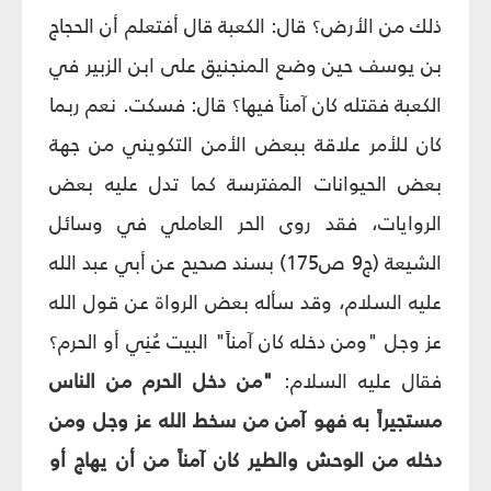
ذلك من الأرض؟ قال: الكعبة قال أفتعلم أن الحجاج
بن يوسف حين وضع المنجنيق على ابن الزبير في
الكعبة فقتله كان آمناً فيها؟ قال: فسكت. نعم ربما
كان للأمر علاقة ببعض الأمن التكويني من جهة
بعض الحيوانات المفترسة كما تدل عليه بعض
الروايات، فقد روى الحر العاملي في وسائل
الشيعة (ج‏9 ص‏175) بسند صحيح عن أبي عبد الله
عليه السلام، وقد سأله بعض الرواة عن قول الله
عز وجل "ومن دخله كان آمناً" البيت عُنِي أو الحرم؟
فقال عليه السلام:
"من دخل الحرم من الناس
مستجيراً به فهو آمن من سخط الله عز وجل ومن
دخله من الوحش والطير كان آمناً من أن يهاج أو