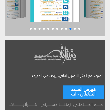
موعد مع الفكر الأصيل لقارىء يبحث عن الحقيقة
فهرس العـــدد
التفاعلي - آب
مــــــع الخــــــامنئي
زمننــــــا حســـــينيّ
قــــــــرآنيــــــــــــات