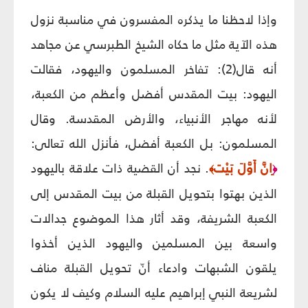
وإذا لاحظنا ما يذكره المفسرون في مناسبة نزول
هذه الآية مثل ما حكاه الشيخ الطبرسي عن مجاهد
أنه قال(2): تفاخر المسلمون واليهود، فقالت
اليهود: بيت المقدس أفضل وأعظم من الكعبة،
لأنه مهاجر الأنبياء، والأرض المقدسة. وقال
المسلمون: بل الكعبة أفضل، فأنزل الله تعالى:
ِانَّ أَوَّلَ بَيْت
. نجد أن القضية ذات علاقة باليهود
﴾
﴿
الذين بهتوا بتحويل القبلة من بيت المقدس إلى
الكعبة الشريفة، وقد أثار هذا الموضوع جدالات
واسعة بين المسلمين واليهود الذين أخذوا
يلقون الشبهات وادعاء أنّ تحويل القبلة مناف
لشريعة النبي إبراهيم عليه السلام وكيف لا يكون