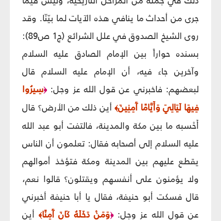
ذلك في جملة من المراحل التاريخية، وليس فيما
جرى من أحداث ما ينافي هذه الآيات لما بيّنّا. وقد
روى الشيخ الصدوق في علل الشرائع (ج‏1 ص‏89):
بسنده حواراً بين الإمام الصادق عليه السلام
وآخرين جاء فيه، أن الإمام عليه السلام قال
لبعضهم: فاخبرني عن قول الله عز وجل:
سِيرُوا
﴿
فِيهَا لَيَالِيَ وَأَيَّامًا آَمِنِينَ
أين ذلك من الأرض؟ قال
﴾
أَحْسبه ما بين مكة والمدينة، فالتفت أبو عبد الله
عليه السلام إلى أصحابه فقال: تعلمون أن الناس
يقطع عليهم بين المدينة ومكة فتؤخذ أموالهم
ولا يؤمنون على أنفسهم ويقتلون؟ قالوا نعم،
قال فسكت أبو حنيفة، فقال يا أبا حنيفة أخبرني
عن قول الله عز وجل:
وَمَنْ دَخَلَهُ كَانَ آَمِنًا
أين
﴾
﴿