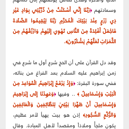
وسعادتهم
رَبَّنَا إِنِّي أَسْكَنْتُ مِنْ ذُرِّيَّتِي بِوَادٍ غَيْرِ
﴿
ذِي زَرْعٍ عِنْدَ بَيْتِكَ الْمُحَرَّمِ رَبَّنَا لِيُقِيمُوا الصَّلَاةَ
فَاجْعَلْ أَفْئِدَةً مِنَ النَّاسِ تَهْوِي إِلَيْهِمْ وَارْزُقْهُمْ مِنَ
الثَّمَرَاتِ لَعَلَّهُمْ يَشْكُرُونَ
.
﴾
وقد دل القرآن على أن الحج شرع أول ما شرع في
زمن إبراهيم عليه السلام بعد الفراغ من بنائه،
ففي سورة البقرة:
وَإِذْ يَرْفَعُ إِبْرَاهِيمُ الْقَوَاعِدَ مِنَ
﴿
الْبَيْتِ وَإِسْمَاعِيلُ
.. وفيها
وَعَهِدْنَا إِلَى إِبْرَاهِيمَ
﴿
﴾
وَإِسْمَاعِيلَ أَنْ طَهِّرَا بَيْتِيَ لِلطَّائِفِينَ وَالْعَاكِفِينَ
وَالرُّكَّعِ السُّجُودِ
إذن هو بيت يهيأ لأمر عظيم،
﴾
يكون ملجأً وملاذاً ومقصداً لأهل العبادة. وقال