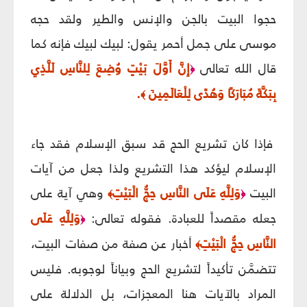
حجوا البيت بالجن والإنس والطير ولقد حجه
موسى على جمل أحمر يقول: لبيك لبيك فإنه كما
قال الله تعالى
إِنَّ أَوَّلَ بَيْتٍ وُضِعَ لِلنَّاسِ لَلَّذِي
﴿
بِبَكَّةَ مُبَارَكًا وَهُدًى لِلْعَالَمِينَ
.
﴾
فإذا كان تشريع الحج قد سبق الإسلام فقد جاء
الإسلام ليؤكد هذا التشريع ولذا جعل من آيات
البيت
وَلِلَّهِ عَلَى النَّاسِ حِجُّ الْبَيْتِ
وهي آية على
﴾
﴿
جعله مقصداً للعبادة. فقوله تعالى:
وَلِلَّهِ عَلَى
﴿
النَّاسِ حِجُّ الْبَيْتِ
أخبار عن صفة من صفات البيت،
﴾
تتضمَّن تأكيداً لتشريع الحج وبياناً لوجوبه. فليس
المراد بالآيات هنا المعجزات، بل الدلالة على