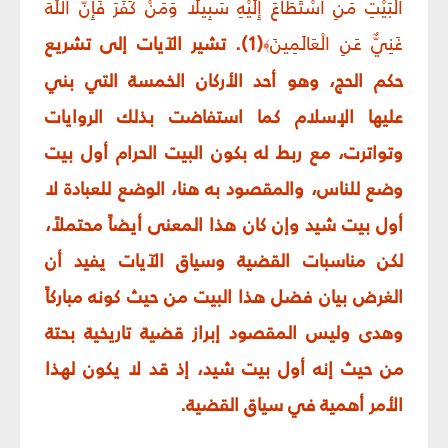
الْبَيْتِ مَنِ اسْتَطَاعَ إِلَيْهِ سَبِيلًا وَمَنْ كَفَرَ فَإِنَّ اللَّهَ
غَنِيٌّ عَنِ الْعَالَمِينَ
(1). تشير الآيات إلى تشريع
﴾
حكم الحج، وهو أحد الأركان الخمسة التي بني
عليها الإسلام كما استفاضت بذلك الروايات
وتواترت، مع ربط له بكون البيت الحرام أول بيت
وضع للناس، والمقصود به هنا، الوضع للعبادة لا
أول بيت شيد وإن كان هذا المعنى أيضاً محتملاً،
لكن مناسبات القضية وسياق الآيات يفيد أن
الغرض بيان فضل هذا البيت من حيث كونه مباركاً
وهدى وليس المقصود إبراز قضية تاريخية بحتة
من حيث إنه أول بيت شيد، إذ قد لا يكون لهذا
الأمر أهمية في سياق القضية.