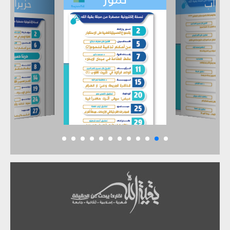
تموز
أيار