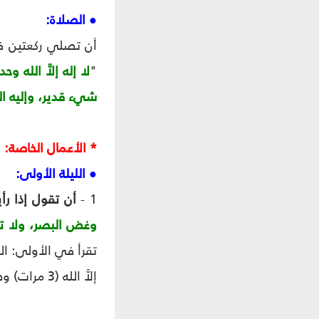
● الصلاة:
"
لا إله إلاَّ الل
شيء قدير، وإليه ال
* الأعمال الخاصة:
● الليلة الأولى:
1 -
أن تقول إذا رأ
وغض البصر، ولا تج
إلاَّ الله (3 مرات) وصلى على النبي وآله (30 مرة).