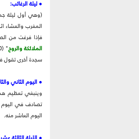
● ليلة الرغائب:
(وهي أول ليلة جم
فإذا فرغت من الصلاة قل
الملائكة والروح
" (70 مرة)، ثم ترفع رأسك وتقول: "
سجدة أخرى تقول في
● اليوم الثاني والث
وينبغي تعظيم هذه 
تصادف في اليوم ا
اليوم العاشر منه.
● الليلة الثالثة عشرة