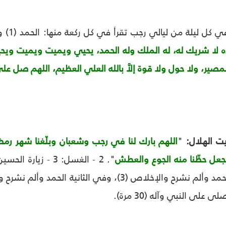
ه وحده لا شريك له، له الملك وله الحمد، يحيي ويميت ويميت 
مصير، ولا حول ولا قوة إلاَّ بالله العلي العظيم، اللهم صل عل
يت الهلال:
"
اللهم بارك لنا في رجب وشعبان وبلّغنا شهر رمضا
عل حظّنا منه الجوع والعطش
تقرأ في الأولى: الحمد وألم نشرح والإخلاص (3)، وفي