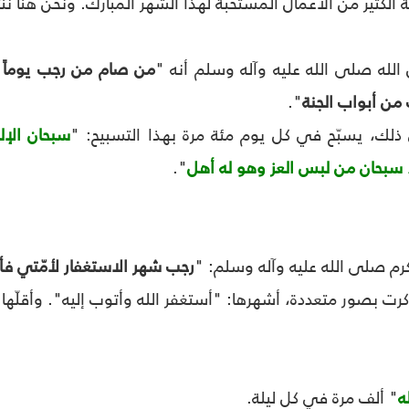
الكثير من الأعمال المستحبّة لهذا الشهر المبارك. ونحن هنا نن
لله صلى الله عليه وآله وسلم أنه "
من صام من رجب يوماً ا
 من أبواب الجنة
".
لك، يسبّح في كل يوم مئة مرة بهذا التسبيح: "
سبحان الإل
، سبحان من لبس العز وهو له أهل
".
رم صلى الله عليه وآله وسلم: "
رجب شهر الاستغفار لأمّتي فأكث
كرت بصور متعددة، أشهرها: "أستغفر الله وأتوب إليه". وأقلّها 
له
" ألف مرة في كل ليلة.