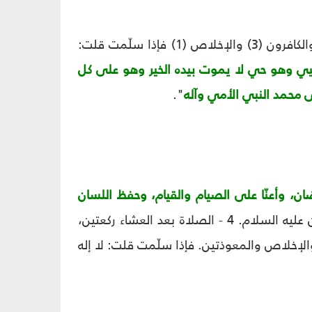
أن تصلي ركعتين في كل ليلة من ليالي رجب تقرأ في كل ركعة منها: الحمد (1) والكافرون (3) والإخلاص (1) فإذا سلّمت قلت:
ويحيي وهو حي لا يموت بيده الخير وهو على كل
ى محمد النبي الأمي وآله
".
ن، وأعنّا على الصيام والقيام، وحفظ اللسان
". 2 - الغسل: 3 - زيارة الحسين عليه السلام. 4 - الصلاة بعد العشاء ركعتين،
 الثانية الحمد وألم نشرح والإخلاص والمعوذتين. فإذا سلّمت قلت: لا إله