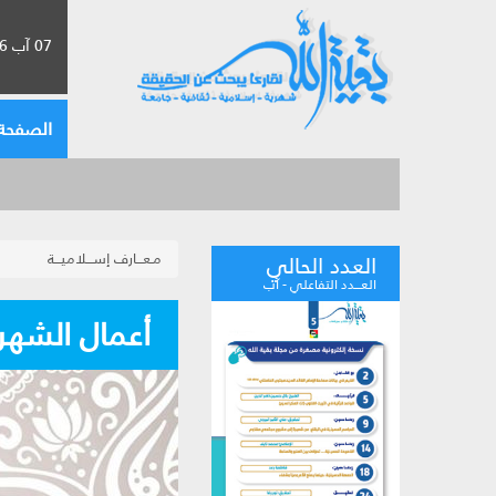
07 آب 2026 الموافق لـ 23 صفر 1448
الصفحة 
مـعـــارف إســـلاميـــة
العدد الحالي
العـــدد التفاعلي - آب
أعمال الشهر