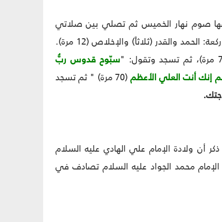
قها صوم نهار الخميس ثم تصلي بين صلاتي
المغرب والعشاء اثنتي عشرة ركعة، تفصل بين كل ركعتين بتسليمة، تقرأ في كل ركعة: الحمد والقدر (ثلاثاً) والإخلاص (12 مرة).
سبّوح قدوس ربُّ
علم إنك أنت العلي الأعظم
(70 مرة) " ثم تسجد
جتك.
ذكر أن ولادة الإمام علي الهادي عليه السلام
الإمام محمد الجواد عليه السلام تصادف في