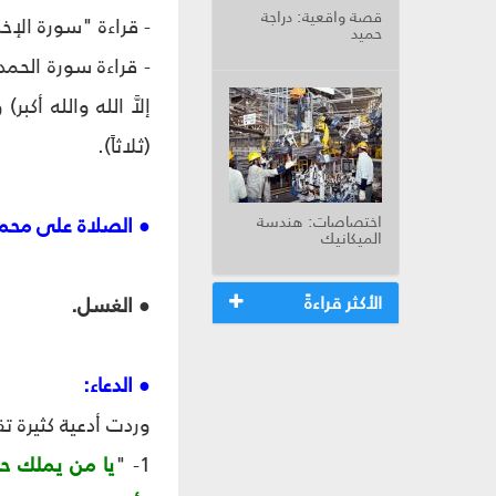
قصة واقعية: دراجة
- قراءة "سورة الإخ
حميد
- قراءة سورة الحمد 
إلاَّ الله والله أك
(ثلاثاً).
اختصاصات: هندسة
● الصلاة على محم
الميكانيك
الأكثر قراءةً
● الغسل.
● الدعاء:
وردت أدعية كثيرة ت
1- "
يا من يملك حو