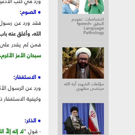
ورد في كتب الأدعية 
● الصوم:
اختصاصات: تقويم
فقد ورد عن رسول ا
النطق Speech-
Language
Pathology
الله، وأغلق عنه باب
فمن لم يقدر على ذ
سبحان الأعز الأكرم
● الاستغفار:
مؤلفات الشهيد آية الله
ورد عن الرسول الأك
مرتضى مطهري
وكيفية الاستغفار ذ
● الذكر:
- قول "
لا إله إلاَّ ال