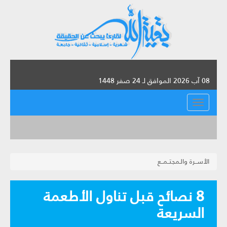
08 آب 2026 الموافق لـ 24 صفر 1448
القائمة
الأســرة والـمجتــمــع
8 نصائح قبل تناول الأطعمة
السريعة