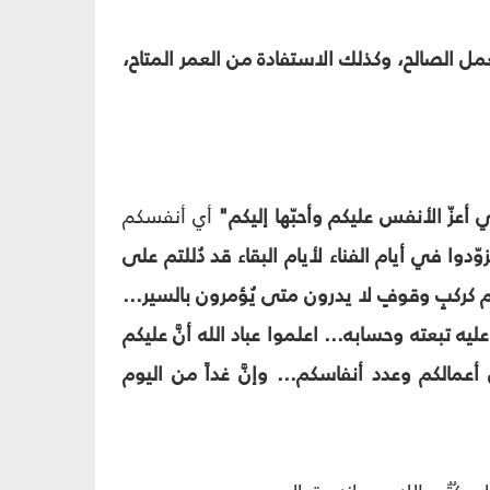
عمل الصالح، وكذلك الاستفادة من العمر المتاح،
في أعزّ الأنفس عليكم وأحبّها إليكم"
أي أنفسكم
ّدوا في أيام الفناء لأيام البقاء قد دُللتم على
م كركبٍ وقوفٍ لا يدرون متى يُؤمرون بالسير...
يه تبعته وحسابه... اعلموا عباد الله أنَّ عليكم
مالكم وعدد أنفاسكم... وإنَّ غداً من اليوم