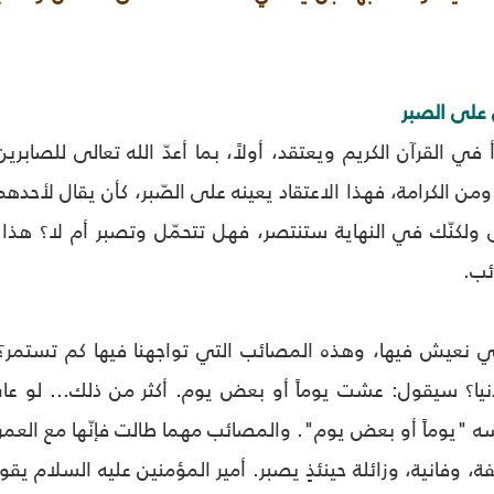
 على الصبر
 في القرآن الكريم ويعتقد، أولاً، بما أعدّ الله تعالى للصابر
، ومن الكرامة، فهذا الاعتقاد يعينه على الصّبر، كأن يقال لأح
ولكنّك في النهاية ستنتصر، فهل تتحمّل وتصبر أم لا؟ هذا ال
ئب.
لتي نعيش فيها، وهذه المصائب التي تواجهنا فيها كم تستمر؟ 
ا؟ سيقول: عشت يوماً أو بعض يوم. أكثر من ذلك... لو عا
"يوماً أو بعض يوم". والمصائب مهما طالت فإنّها مع العمر تن
فة، وفانية، وزائلة حينئذٍ يصبر. أمير المؤمنين عليه السلام يق