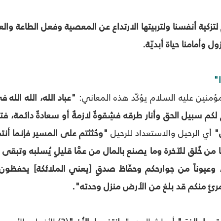
لتزكية أنفسنا ولتربيتها الارتداع عن المعصية وفعل الطاعة وال
 وأمامنا حياة أبديّة.
ا"
مؤمنين عليه السلام يؤكّد هذه المعاني:
"عباد الله، الله الله 
 لكم سبيل الحق وأنار طرقه فشِقوةٌ لازمةٌ أو سعادةٌ دائمة، فتزو
"
أي الرحيل والاستعداد للرحيل
"وحُثثتم على المسير فإنما أنت
ا من خُلق للآخرة وما يصنع بالمال من عمَّا قليلٍ يُسلبه وتبقى عل
وعيوناً من جوارحكم وحفّاظ صدقٍ [يعني الملائكة] يحفظون أع
امرئٍ منكم قد بلغ من الأرض منزل وحدته".