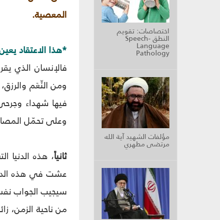
المعصية.
اختصاصات: تقويم
النطق Speech-
Language
*هذا الاعتقاد يعين
Pathology
فالإنسان الذي يقرأ
ومن النِّعَم والرزق
فيها شهداء وجرحى 
وعلى تحمّل المصا
مؤلفات الشهيد آية الله
مرتضى مطهري
ثانياً
، هذه الدنيا ا
عشت في هذه الدني
سيجيب الجواب نفسه 
من ناحية الزمن، زائ