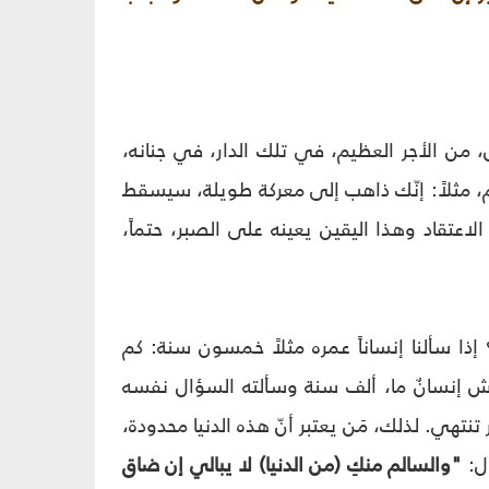
ين، من الأجر العظيم، في تلك الدار، في جنانه،
دهم، مثلاً: إنّك ذاهب إلى معركة طويلة، سيسقط
اعتقاد وهذا اليقين يعينه على الصبر، حتماً،
إذا سألنا إنساناً عمره مثلاً خمسون سنة: كم
ش إنسانٌ ما، ألف سنة وسألته السؤال نفسه
تهي. لذلك، مَن يعتبر أنّ هذه الدنيا محدودة،
ول:
"والسالم منكِ (من الدنيا) لا يبالي إن ضاق