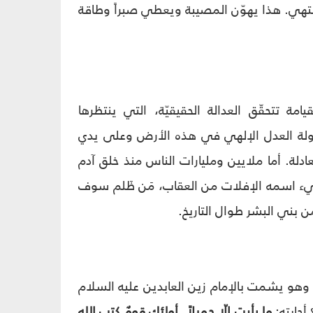
سينتهي. هذا يهوّن المصيبة ويعطي صبراً وطاقة
امة تتحقّق العدالة الحقيقيّة، التي ينتظرها
دولة العدل الإلهي في هذه الأرض وعلى يدي
عادلة. أما ملايين ومليارات الناس منذ خلق آدم
ك شيء اسمه الإفلات من العقاب، مَن ظَلم سوف
 بني البشر طوال التاريخ.
اد وهو يشمت بالإمام زين العابدين عليه السلام
أجابته:
ما رأيت إلّا جميلاً. أولئك قومٌ كتب الله