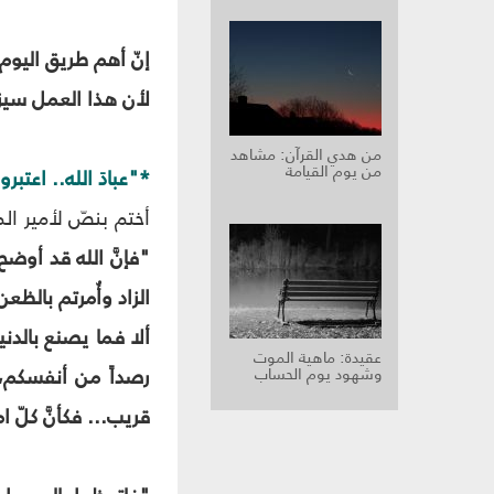
إنّ أهم طريق اليوم 
لأن هذا العمل سيزول
من هدي القرآن: مشاهد
من يوم القيامة
*"عبادَ الله.. اعتبرو
أختم بنصّ لأمير ال
"فإنَّ الله قد أوضح
الزاد وأُمرتم بالظعن
ألا فما يصنع بالدني
عقيدة: ماهية الموت
رصداً من أنفسكم، 
وشهود يوم الحساب
قريب... فكأنَّ كلّ 