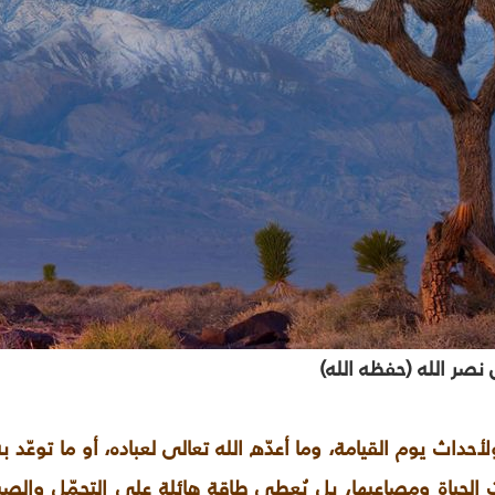
صر الله (حفظه الله)
ة، ولأحداث يوم القيامة، وما أعدّه الله تعالى لعباده، أو ما توع
الحياة ومصاعبها، بل يُعطي طاقة هائلة على التحمّل والصبر 