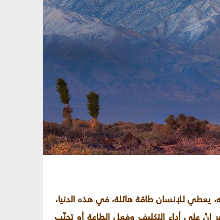
ّد به، يعطي للإنسان طاقة هائلة، في هذه الدنيا،
إنْ على أداء التكليف وفعل الطاعة أو تجنّب