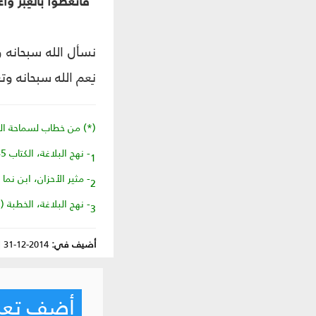
"فاتعظوا بالعِبر واعتب
نسأل الله سبحانه و
نِعم الله سبحانه وت
(*) من خطاب لسماحة السيد ح
1- نهج البلاغة، الكتاب 45.
2- مثير الأحزان، ابن نما الحلّي، ص71.
3- نهج البلاغة، الخطبة (157).
أضيف في:
2014-12-31
|
أضف تعليق