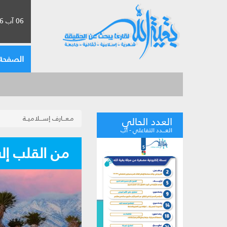
06 آب 2026 الموافق لـ 22 صفر 1448
الصفحة 
مـعـــارف إســـلاميــة
العدد الحالي
العـــدد التفاعلي - آب
من القلب إل