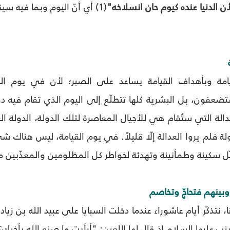
أن الدنيا عنده كيوم حان انسلاخه"
(1) أي أنّ اليوم وبما فيه 
القيامة وبأهداف القيامة يساعد على الصبر؛ لأن في يوم القي
عفون، بل البشرية كلها تتطلّع إلى اليوم الذي تقام فيه 
عدالة التي ستُقام هي للأجيال المعاصرة لتلك الدولة، الدولة ال
لة فلم يروا العدالة إلّا قليلاً. في يوم القيامة، ليس هنا
ل سكينة وطمأنينة وتهدئة لخواطر كل المظلومين والمعذّبين من
بينهم فتحاجّ وتخاصم
 نتذكّر أيام عاشوراء عندما دخلت السبايا على عبيد الله بن زي
 عليها السلام إذ قال لها اللعين: "أرأيت ما صنع الله بأخيك؟ 