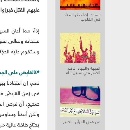
عليهم القتل فبرزوا
عقيدة: إحياء ذكر المعاد
في القلوب
إذاً، مما أعان ال
سبحانه وتعالى سوف
وستقوم عليه الحجّة.
الجبهة والجهاد الأكبر:
*كالقابض على الجم
الصبر في سبيل الله‏
نعم، إن اعتقادنا ب
في زمنٍ القابضُ في
صحيح، أن فرص الطا
ولكن أيضاً وساوس 
من هدي القرآن‏: الصبر
يحتاج طاقة عالية من