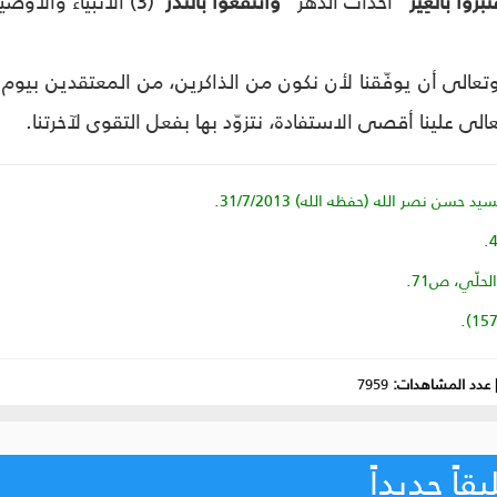
روا بالغِيَر"
أحداث الدهر "
وانتفعوا بالنُذر"
(3) الأنبياء والأوصياء وكُتُب الله سبحانه وتعالى.
تعالى أن يوفّقنا لأن نكون من الذاكرين، من المعتقدين بيوم 
عالى علينا أقصى الاستفادة، نتزوّد بها بفعل التقوى لآخرتنا.
سن نصر الله (حفظه الله) 31/7/2013.
عدد المشاهدات:
7959
اً جديداً