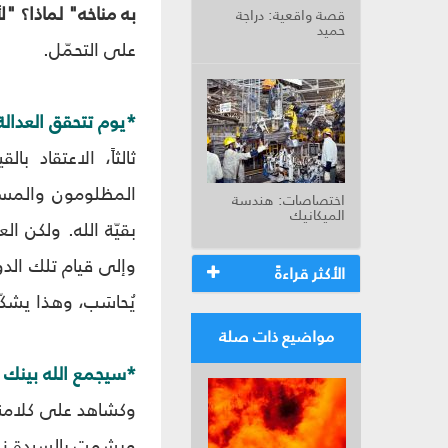
به مناخه" لماذا؟ "ل
قصة واقعية: دراجة
حميد
على التحمّل.
*يوم تتحقق العدالة
ثالثاً، الاعتقاد ب
المظلومون والمستض
اختصاصات: هندسة
الميكانيك
بقيّة الله. ولكن ال
وإلى قيام تلك الدو
الأكثر قراءةً
يُحاسَب، وهذا يشكّ
مواضيع ذات صلة
*سيجمع الله بينك و
وكشاهد على كلامنا،
ويشمت بالسيدة زينب