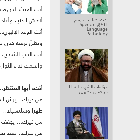
أنت الغيث الذي مت
أنعش الدنيا، وأعاد
اختصاصات: تقويم
النطق Speech-
Language
أنت الوعد الإلهي...
Pathology
ونظلّ نرقبه حتى يح
أنت الحب الشادي، م
واسمك نداء الثوار،
مؤلفات الشهيد آية الله
أقدم أيها المنتظر..
مرتضى مطهري
من غيرك.. يرش ال
طهراً وسلسبيلاً...
من غيرك... يجفف م
من غيرك.. يعيد تق