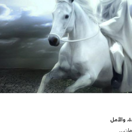
ة، والأمل
مان...