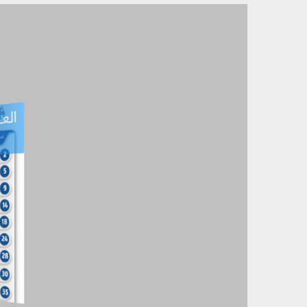
العـ
العـــدد التفاعلي -
آب