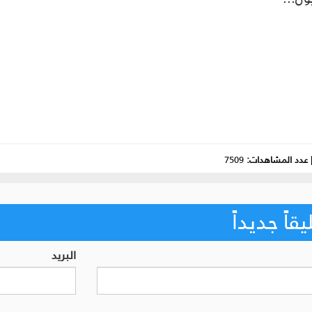
عدد المشاهدات:
7509
اً جديداً
البريد