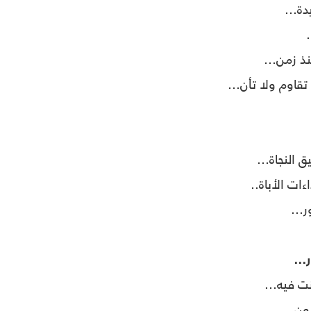
دة...
ذ زمن...
قاوم ولا تأن...
 النجاة...
ات الأباة..
...
...
نت فيه...
ون...