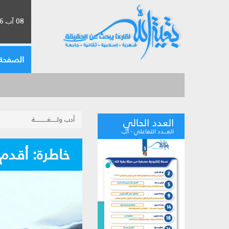
08 آب 2026 الموافق لـ 24 صفر 1448
الصفحة 
أدب ولــــــغــــــــــــة
العدد الحالي
العـــدد التفاعلي - آب
خاطرة: أقدم 