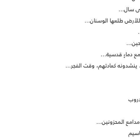
ى سال...
 للأرض طلعها الوسنان...
ين...
ع دماءٍ قدسية...
 ينشدونه كعادتهم، وقت الفجر...
دروب
دامع المحزونين...
اسيم