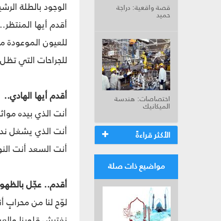
الوجود بالطلة الرشي
قصة واقعية: دراجة
حميد
أقدم أيها المنتظر...
للعيون الموعودة من
للجراحات التي تظل ت
أقدم أيها الهادي..
اختصاصات: هندسة
الميكانيك
أنت الذي بيده مواثيق
أنت الذي يشغل نداء
الأكثر قراءةً
أنت السعد أنت النور
مواضيع ذات صلة
أقدم.. عجّل بالظهور
لوّح لنا من محرابٍ أ
نفترش قلوبنا والعي