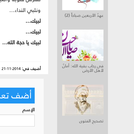
ونلبي النداء...
عهدُ الأربعين صباحاً (2)
لبيك...
لبيك...
لبيك يا حجة الله...
في رحاب بقية الله: أمانٌ
أضيف في:
2014-11-21
|
لأهل الأرض
أضف تعليق
الإسم
تصحيح الفتوى