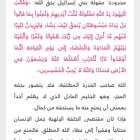
محدودة: مقولة بني إسرائيل بحق الله:
وَقَالَتِ
﴿
الْيَهُودُ يَدُ اللّهِ مَغْلُولَةٌ غُلَّتْ أَيْدِيهِمْ وَلُعِنُواْ بِمَا قَالُواْ
بَلْ يَدَاهُ مَبْسُوطَتَانِ يُنفِقُ كَيْفَ يَشَاء وَلَيَزِيدَنَّ كَثِيرًا
مِّنْهُم مَّا أُنزِلَ إِلَيْكَ مِن رَّبِّكَ طُغْيَانًا وَكُفْرًا وَأَلْقَيْنَا
بَيْنَهُمُ الْعَدَاوَةَ وَالْبَغْضَاء إِلَى يَوْمِ الْقِيَامَةِ كُلَّمَا
أَوْقَدُواْ نَارًا لِّلْحَرْبِ أَطْفَأَهَا اللّهُ وَيَسْعَوْنَ فِي
الأَرْضِ فَسَادًا وَاللّهُ لاَ يُحِبُّ الْمُفْسِدِين
.
﴾
الله صاحب القدرة المطلقة، فلا يتصور بحقه
العجز، وهو الحكيم العادل الذي لا يظلم أحداً
بمعنى أن يمنع عنه ما يستحقه من كمال.
فإذا كان مقتضى الخلقة الإلهية جعل الإنسان
محتاجاً وفقيراً إلى عطاء الله المطلق. فالمنع من