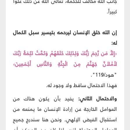
جانب الله مخالف للحكمة، تعالى الله عن ذلك علواً
كبيراً.
إن الله خلق الإنسان ليرحمه بتيسير سبل الكمال
له:
إِلاَّ مَن رَّحِمَ رَبُّكَ وَلِذَلِكَ خَلَقَهُمْ وَتَمَّتْ كَلِمَةُ رَبِّكَ
﴿
لأَمْلأنَّ جَهَنَّمَ مِنَ الْجِنَّةِ وَالنَّاسِ أَجْمَعِينَ
﴾
"هود/119".
فهذا الاحتمال ساقط ولا وجود له.
والاحتمال الثاني:
يفيد بأن يكون هناك من
العوامل الخارجة عن إرادة الإنسان ما يمنعه من
استقبال الفيض الإلهي. ونحن هنا سندرج جميع
العوامل المحتملة لنرى إذا كان من الممكن أن