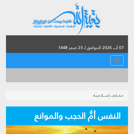
07 آب 2026 الموافق لـ 23 صفر 1448
القائمة
مـعـــارف إســـلاميــة
النفس أمُّ الحجب والموانع