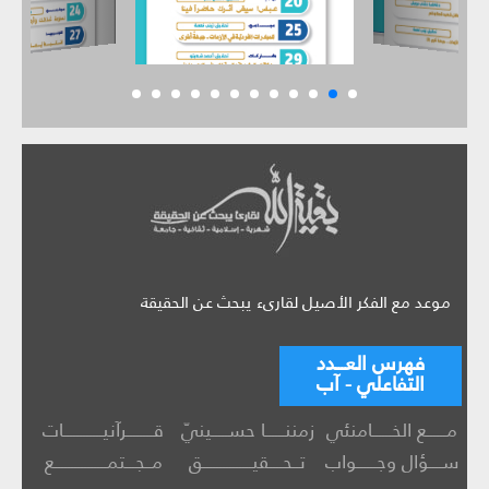
موعد مع الفكر الأصيل لقارىء يبحث عن الحقيقة
فهرس العـــدد
التفاعلي - آب
مــــــع الخــــــامنئي
زمننــــــا حســـــينيّ
قــــــــرآنيــــــــــــات
ســــؤال وجــــــواب
تــحــــقيـــــــــــــــق
مــجـــتمــــــــــــــــع