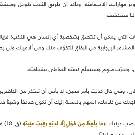
وير مهاراتك الاجتماعيّة، وتأكد أن طريق الكذب طويل ومت
لباً ستنكشف.
ات التي يمكن أن تلتصق بشخصية أي إنسان هي الكذب! فإياك
لمشاعر الإيجابية من الرفاق للتخوّف منك ومن ألاعيبك ولن ي
أولى، وفي حال كذبت بأمر معين، لا بأس أن تعتذر من الحاضرين
اجعك عن كلامك، المهم بالنسبة إليك أن تكون صادقاً وشيئاً فشي
مَا يَلْفِظُ مِن قَوْلٍ إِلَّا لَدَيْهِ رَقِيبٌ عَتِيدٌ
(ق:
﴾
﴿
.. فكن صادقاً!