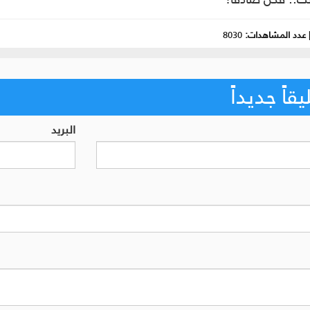
عدد المشاهدات:
8030
اً جديداً
البريد