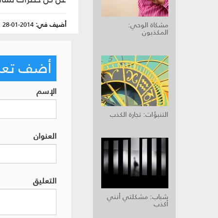
أضيف في:
2014-01-28
|
مشكاة الوحي:
المكذبون
أضف تعليق
الإسم
التنبؤات: تجارة الكذب
العنوان
التعليق
شباب: مشكلتي أنني
أكذب