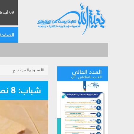
09 آب 2026 الموافق لـ 25 صفر 1448
الصفحة 
الأســرة والـمجتــمــع
العدد الحالي
العـــدد التفاعلي - آب
شباب: 8 نصائح للتوقّف عن الكذب