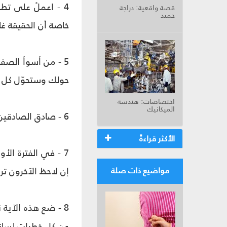
4 - اعملْ على تط
قصة واقعية: دراجة
حميد
خاصة أن الحقيقة غا
5 - من أسوأ الصف
حولك وستحوّل كل ا
اختصاصات: هندسة
الميكانيك
6 - صادق الصادقين، وتقرّب منهم وستتعلّم كيفيّة التعاطي بشفافيّة.
الأكثر قراءةً
7 - في الفترة ال
إن لاحظ الآخرون تر
مواضيع ذات صلة
8 - ضع هذه الآية نصب عينيك:
عن كل خطرات لسانك