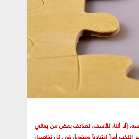
ه، إلّا أننا، للأسف، نصادف بعض من يعاني
لكذب أمراً اعتيادياً وعفوياً، في كل تفاصيل