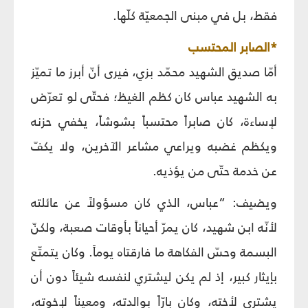
فقط، بل في مبنى الجمعيّة كلّها.
*الصابر المحتسب
أمّا صديق الشهيد محمّد بزي، فيرى أنّ أبرز ما تميّز
به الشهيد عباس كان كظم الغيظ؛ فحتّى لو تعرّض
لإساءة، كان صابراً محتسباً بشوشاً، يخفي حزنه
ويكظم غضبه ويراعي مشاعر الآخرين، ولا يكفّ
عن خدمة حتّى من يؤذيه.
ويضيف: “عباس، الذي كان مسؤولاً عن عائلته
لأنّه ابن شهيد، كان يمرّ أحياناً بأوقات صعبة، ولكنّ
البسمة وحسّ الفكاهة ما فارقتاه يوماً. وكان يتمتّع
بإيثار كبير، إذ لم يكن ليشتري لنفسه شيئاً دون أن
يشتري لأخته، وكان بارّاً بوالدته، ومعيناً لإخوته،