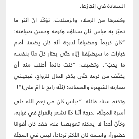
السعادة في إنجازها.
وكغيرها من الزملاء والزميلات، تؤكّد أنّ أكثر ما
تميّز به عباس كان سخاؤه وكرمه وحسن ضيافته:
“كان كريماً ومضيافاً لدرجة أنّه كان يضعنا أمام
خيارات ما سيضيّفنا إيّاه حتّى يختار كلّ منّا بنفسه
ما يحبّ”. وتضيف: “كنت دائماً أطلب منه أن
يخفّف من كرمه حتّى يدّخر المال للزواج، فيجيبني
بعبارته الشهيرة والمعتادة: (كلّه رايح يا أمّ علي)”!
وتختم سناء قائلة: “عباس كان من نِعم الله على
أسرة المجلّة، لدرجة أنّنا كنّا نشعر بالفراغ في غيابه،
وكأنّ أحداً لا يمكنه تعويضنا عنه، فقد كان أقوانا
حضوراً، واسمه كان الأكثر ترداداً، ليس في المجلّة