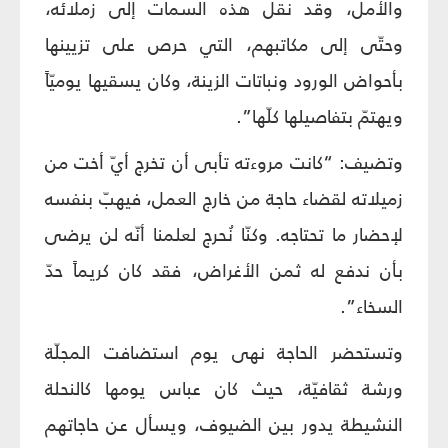
والأمل، وقد نقل هذه السمات إلى زملائه،
وحتّى إلى مكاتبهم، التي حرص على تزيينها
بأحواض الورود ونباتات الزينة، وكان يسقيها يوميّاً
ويهتمّ بتفاصيلها كلّها”.
وتضيف: “كانت مروءته تأبى أن تخرج أيّ أخت من
زميلاته لقضاء حاجة من خارج العمل، فيهبّ بنفسه
لإحضار ما تحتاجه. وكنّا نُحرج لعلمنا أنّه لن يرضى
بأن ندفع له ثمن الأغراض، فقد كان كريماً حدّ
السخاء”.
وتستحضر الحاجة نهى يوم استضافت المجلّة
ورشة ثقافيّة، حيث كان عباس يومها كالنحلة
النشيطة يدور بين الضيوف، ويسأل عن حاجاتهم