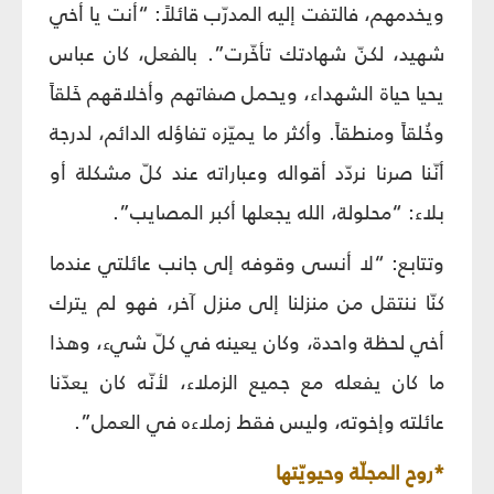
ويخدمهم، فالتفت إليه المدرّب قائلاً: “أنت يا أخي
شهيد، لكنّ شهادتك تأخّرت”. بالفعل، كان عباس
يحيا حياة الشهداء، ويحمل صفاتهم وأخلاقهم خَلقاً
وخُلقاً ومنطقاً. وأكثر ما يميّزه تفاؤله الدائم، لدرجة
أنّنا صرنا نردّد أقواله وعباراته عند كلّ مشكلة أو
بلاء: “محلولة، الله يجعلها أكبر المصايب”.
وتتابع: “لا أنسى وقوفه إلى جانب عائلتي عندما
كنّا ننتقل من منزلنا إلى منزل آخر، فهو لم يترك
أخي لحظة واحدة، وكان يعينه في كلّ شيء، وهذا
ما كان يفعله مع جميع الزملاء، لأنّه كان يعدّنا
عائلته وإخوته، وليس فقط زملاءه في العمل”.
*روح المجلّة وحيويّتها