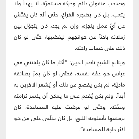
وصاحب عنفوان دائم وحركة مستمرّة، لا يهدأ ولا
يتعب، بل كان يضجره الفراغ، حتّى أنّه كان يفتّش
عن أيّ عمل ينجزه، وإن لم يجد، كان يتجوّل بين
زملائه باحثاً عن حوائجهم ليقضيها، حتّى لو كان
ذلك على حساب راحته.
ويتابع الشيخ ناصر الدين: “أكثر ما كان يلفتني في
عباس هو عفّة نفسه، فحتّى لو كان يمرّ بضائقة
ماديّة، لم يكن يفصح عن ذلك أو يُشعر الآخرين به
أبداً. ولم يكن يُقدم على ما يمكن أن يكسر كرامته
وعفّته. وحتّى لو عرضت عليه المساعدة، كان
يرفضها بأسلوبه اللبق، بل كان يدلّني على من هو
أكثر حاجة للمساعدة”.