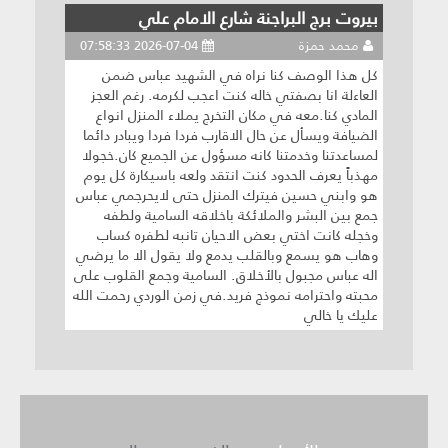
بيروت برج البراجنة شارع الامام علي
محمد حمزة
2026-07-04 07:58:33
كل هذا الوصف كنا نراه في الشهيد عباس ضمن
العاءلة انا بصفتي خاله كنت اعجب لكرمه. رغم العجز
المادي كنا.معه في مكان التخرج يملاء المنزل انواع
الضيافة ويسأل عن حال الاقارب فردا فردا ويبادر دائما
لمساعدتنا وخدمتنا كانه مسؤول عن الجميع كان.خجولا
مهذباً يعرف الحدود كنت انتقد ولعه باسيكارة كل يوم
هو وابني حسين فيترك المنزل حتى لايحرجمي عباس
جمع بين البشر والملائكة باخلاقه السامية ولطفه
وخجله كانت اختي بعض الاحيان تانبه لطفره كساب
وهاب هو يسمع وبالقلب يدمع ولا يقول الا ما يرضي
اله عباس مجبول بالأخلاق. السامية وجمع القلوب على
محبته واحترامه نموذج فريد.في زمن الوردي رحمت الله
عليك يا خالي