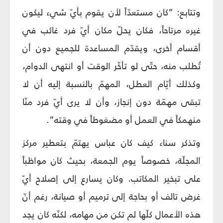
وتتابع: “كان مستعدّاً لأن يقوم بأيّ شيء ليكون
غيره مرتاحاً، فكان يحلّ مكان أيّ فرد غائب في
أقسام أخرى، ويقدّم المساعدة للجميع دون أن
تُطلب منه، حتّى لو تأخّر الوقت أو انتهى الدوام،
وكذلك أيّام العطل، المهمّ بالنسبة إليه أن لا
تبقى مهمّة دون إنجاز، وأن لا يرى أيّ فرد منّا
منهمكاً في العمل أو مضغوطاً في وقته”.
وتذكر سناء كيف كان عباس يهتمّ بتعطير مركز
المجلّة، خصوصاً يوم الجمعة، بحيث كان مواظباً
على تبخير المكاتب. وكان يسارع إلى إصلاح أيّ
غرض تالف أو بحاجة إلى ترميم أو صيانة، رغم أنّ
هذه الأعمال كلّها لم تكن من مهامه، لكنّه كان يجد