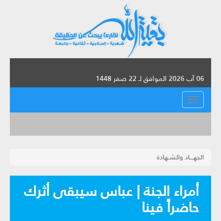
06 آب 2026 الموافق لـ 22 صفر 1448
القائمة
الجهــــاد والشــهادة
أمراء الجنة | عباس سيبقى أثرك
حاضراً فينا