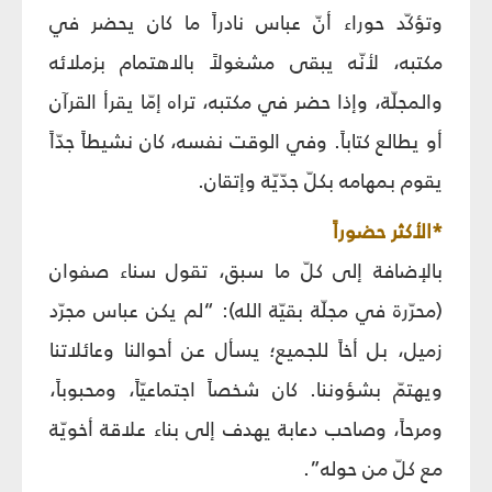
وتؤكّد حوراء أنّ عباس نادراً ما كان يحضر في
مكتبه، لأنّه يبقى مشغولاً بالاهتمام بزملائه
والمجلّة، وإذا حضر في مكتبه، تراه إمّا يقرأ القرآن
أو يطالع كتاباً. وفي الوقت نفسه، كان نشيطاً جدّاً
يقوم بمهامه بكلّ جدّيّة وإتقان.
*الأكثر حضوراً
بالإضافة إلى كلّ ما سبق، تقول سناء صفوان
(محرّرة في مجلّة بقيّة الله): “لم يكن عباس مجرّد
زميل، بل أخاً للجميع؛ يسأل عن أحوالنا وعائلاتنا
ويهتمّ بشؤوننا. كان شخصاً اجتماعيّاً، ومحبوباً،
ومرحاً، وصاحب دعابة يهدف إلى بناء علاقة أخويّة
مع كلّ من حوله”.