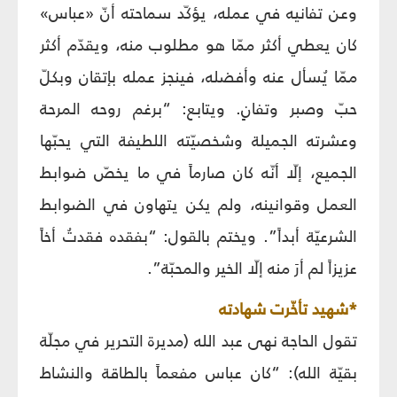
وعن تفانيه في عمله، يؤكّد سماحته أنّ «عباس»
كان يعطي أكثر ممّا هو مطلوب منه، ويقدّم أكثر
ممّا يُسأل عنه وأفضله، فينجز عمله بإتقان وبكلّ
حبّ وصبر وتفانٍ. ويتابع: “برغم روحه المرحة
وعشرته الجميلة وشخصيّته اللطيفة التي يحبّها
الجميع، إلّا أنّه كان صارماً في ما يخصّ ضوابط
العمل وقوانينه، ولم يكن يتهاون في الضوابط
الشرعيّة أبداً”. ويختم بالقول: “بفقده فقدتُ أخاً
عزيزاً لم أرَ منه إلّا الخير والمحبّة”.
*شهيد تأخّرت شهادته
تقول الحاجة نهى عبد الله (مديرة التحرير في مجلّة
بقيّة الله): “كان عباس مفعماً بالطاقة والنشاط