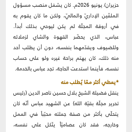
حزيران/ يونيو 2026م. كان يشغل منصب مسؤول
الملفّين الإداريّ والماليّ، ولكن ما كان يقوم به
في أروقة المجلّة لم يكن ليوحي بذلك أبداً.
عباس، الذي يحضّر القهوة والشاي لزملائه
وللضيوف ويقدّمهما بنفسه، دون أن يطلب أحد
منه ذلك، كان يهتم براحة غيره ولو على حساب
نفسه، فأينما استدعت الحاجة، تجد عباس بالخدمة.
*يعطي أكثر ممّا يُطلب منه
ينقل فضيلة الشيخ بلال حسين ناصر الدين (رئيس
تحرير مجلّة بقيّة الله) عن الشهيد عباس أنّه كان
يتحلّى بأكثر من صفة جعلته محبّباً في العمل
وخارجه، فقد كان عصاميّاً يتّكل على نفسه،