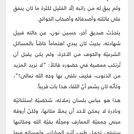
ولم يبقَ له من راتبه إلّا القليل لكثرة ما كان ينفق
على عائلته وأصدقائه وأصحاب الحوائج.
يتحدّث صديق آخر، حسين نون، عن حالته قبيل
شهادته، بحيث كان يبدي اهتماماً خاصّاً بالمسائل
الشرعيّة والخوف من الآخرة، ولم يكن يقبل أن
تُرتكب معصية في حضوره قائلاً: “لا نريد المزيد
من الذنوب، فكيف نلقى بها وجه الله تعالى؟”،
وكأنّه كان يشعر أنّ اللقاء هذا بات قريباً.
هذا هو عباس بلسان زملائه، شخصيّة استثنائيّة
ونادرة لا يمكن لأحد أن يملأ مكانها، ولكنّ أروقة
مبنى جمعيّة المعارف ومجلّة بقيّة الله ومكاتبها
ستبقى تحمل طيب أثره المبارك، ولمساته فيها