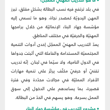
• ما هو التدريب المهنيّ المعجّل؟
في بلد ترتفع فيه نسب البطالة بشكلٍ مقلق، تبرز
المهن اليدويّة كمصدر نجاة، وهو ما تسعى إليه
مؤسّسة جهاد البناء الإنمائيّة من خلال برامجها
المهنيّة والحرفيّة في مختلف المناطق.
يعدّ التدريب المهنيّ المعجّل إحدى أدوات التنمية
المجتمعيّة المستدامة والفاعلة التي أثبتت جدواها
في الدول النامية، ولا سيّما في لبنان. إنّه تدريب
تقنيّ أو حرفيّ مكثّف يركّز على تنمية مهارات
الأفراد العمليّة في مجالات محدّدة وفي فترة
قصيرة، بما يساعدهم على الدخول إلى سوق
العمل بسرعة. وهو يسهم في الحدّ من البطالة.
• مشروع التدريب في مؤسّسة جهاد البناء