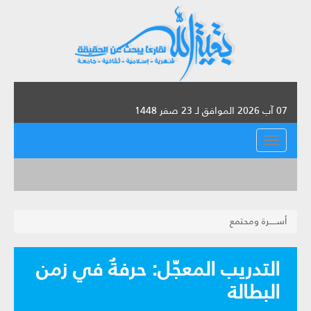
07 آب 2026 الموافق لـ 23 صفر 1448
القائمة
أســـــرة ومحتمع
التدريب المعجّل: حرفةٌ في زمن
البطالة