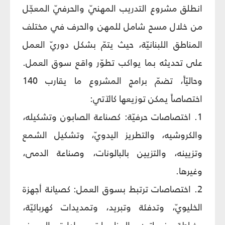
انطلق مشروع التدريب المهنيّ والحرفيّ المعجّل
من خلال مسح شامل للمهن والحرف في مختلف
المناطق اللبنانيّة، حيث يتمّ بشكل دوريّ العمل
على تحديثه بما يواكب تطوّر واقع سوق العمل.
وحاليّاً، تضمّ برامج المشروع ما يقارب 140
اختصاصاً يمكن توزيعها كالآتي:
1. اختصاصات حرفيّة: كصناعة الصابون وتشكيله،
والكروشيه، والتطريز اليدويّ، وتشكيل الشمع
وتزيينه، والتزيين بالبالونات، وصناعة الدمى،
وغيرها.
2. اختصاصات ترتبط بسوق العمل: كصيانة أجهزة
الخليويّ، وتدفئة وتبريد، وتمديدات كهربائيّة،