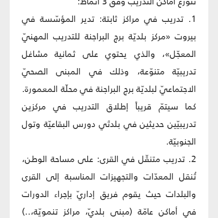
تتوزّع أماكن التدريب وفق 3 أنماط:
1. تدريب في مراكز ثابتة: تدير المؤسّسة في
بيروت «مركز بلديّة برج البراجنة للتدريب المهنيّ
المعجّل»، والذي يحتوي على ثمانية مشاغل
تدريبيّة متنوّعة، وذلك في المبنى الصحيّ
الاجتماعيّ لبلديّة برج البراجنة في محلّة المعمورة.
كما سيتمّ قريباً إطلاق التدريب في مركزين
تدريبيّين حديثين في بلدتَي دورس البقاعيّة وتول
الجنوبيّة.
2. تدريب متنقّل في القرى: على مساحة الوطن،
تُنقل المعدّات والتجهيزات المناسبة إلى القرى
والبلدات حيث يقوم فريق إداريّ بإجراء الدورات
في أماكن عامّة (مبنى بلديّ، مراكز تنمويّة،..)