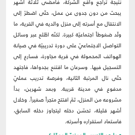
نتيجة تراجع واقع الشركة، فأمضى ثلاثة أشهر
يبحث من دون جدوى عن عمل، حتّى اضطرّ إلى
الانتقال مع أسرته إلى منزل والديه في القرية، ما
ولّد ضغوطاً اجتماعيّة كبيرة. لكنّه اطّلع عبر وسائل
التواصل الاجتماعيّ على دورة تدريبيّة في صيانة
الهواتف المحمولة في قرية مجاورة، فسارع إلى
التسجيل فيها. وسرعان ما اقتنع بجدواها، فاجتهد
حتّى نال المرتبة الثانية، وفرصة تدريب عمليّ
مدفوع في مدينة قريبة. وبعد شهرين، بدأ
مشروعه من المنزل، ثمّ افتتح متجراً صغيراً. وخلال
أشهر قليلة، تحسّن دخله ليتجاوز دخله السابق،
فاستعاد استقراره وأسرته.