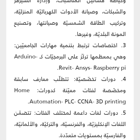
وخياطة فساتين المناسبات، وإدارة السيرفر
والشبكات، وصيانة الأدوات الكهربائيّة المنزليّة،
وتركيب الطاقة الشمسيّة وصيانتها، وتصنيع
المونة البلديّة، وغيرها.
3. اختصاصات ترتبط بتنمية مهارات الجامعيّين:
وهي بمعظمها تركّز على البرمجيّات كـ Arduino-
Revit- Ansys- Raspberry pi.
4. دورات تخصّصيّة: تتطلّب معارف سابقة
ومخصّصة لفئات معيّنة كدورات: Home
Automation- PLC- CCNA- 3D printing.
5. دورات لغات داعمة لمختلف الفئات: تتضمّن
اللغات الإنكليزيّة، والفرنسيّة، والتركيّة، والألمانيّة،
والفارسيّة بمستويات متعدّدة.