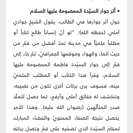
• أثر جوار السيّدة المعصومة عليها السلام
حول أثر جوارها في الطالب، يقول الشيخ جوادي
آملي (حفظه الله): “لو أنّ إنساناً طالع كتاباً أو
مطلباً علميّاً في مدينة تعدّ أفضل من قمّ من
حيث الماء والهواء وموقعها الجغرافيّ، ثمّ جاء إلى
قمّ إلى جوار السيّدة فاطمة المعصومة عليها
السلام، وقرأ هذا الكتاب أو المطلب العلميّ
عينه، فسوف يرى بركات أخرى تكون من نصيبه،
وتنكشف له حقائق أعلى وأرفع، كما حصل للملّا
صدر المتألّهين (رضوان الله عليه). وهذا الأمر
يحصل نتيجة الصفاء المعنويّ والفضاء المبارك
لمقام السيّدة الذي تضفيه على قمّ وتصل بركته