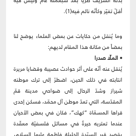
بدنه الشريف طريّاً بعد سبعمئة عام وليس فيه
أقلّ تغيّر وكأنّه نائم فيه(1).
وما يُنقل من حكايات عن بعض العلماء يوضح لنا
بعضاً من مكانة هذا المقام لديهم:
• الملّا صدرا
يُنقل عنه أنّه على أثر حوادث عصيبة وقضايا مريرة
انتابته في ذلك الحين، اضطرّ إلى ترك موطنه
شيراز وشدّ الرحال إلى ضواحي مدينة قمّ
المقدّسة، التي تعدّ موطن آل محمّد، فسكن إحدى
قراها المسمّاة “كهك”، فكان في بعض الأحيان
عندما تعتريه حيرةٌ في مسائل فلسفيّة معقّدة
يقصد قبر السيّدة الجليلة فاطمة عليها السلام،