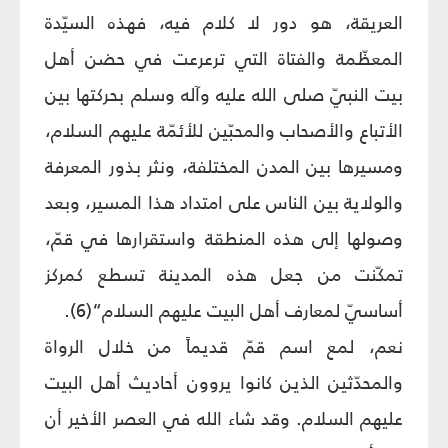
العريقة، هو دور لا كلام فيه، فهذه السيّدة
المعظّمة والفتاة التي ترعرعت في حضن أهل
بيت النبيّ صلى الله عليه وآله وسلم بحركتها بين
الأتباع والأصحاب والمحبّين للأئمّة عليهم السلام،
ومسيرها بين المدن المختلفة، ونثر بذور المعرفة
والولاية بين الناس على امتداد هذا المسير، وبعد
وصولها إلى هذه المنطقة واستقرارها في قمّ،
تمكّنت من جعل هذه المدينة تسطع كمركز
أساسيّ لمعارف أهل البيت عليهم السلام“(6).
نعم، لمع اسم قمّ قديماً من خلال الرواة
والمحدّثين الذين كانوا يروون أحاديث أهل البيت
عليهم السلام. وقد شاء الله في العصر الأخير أن