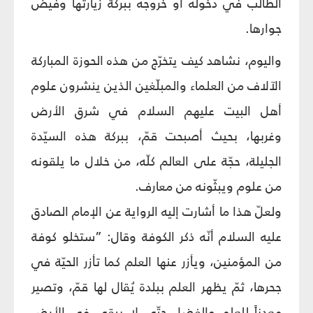
الطالب في دخوله أو خروجه ببركة زيارتها وفيض
جوارها.
واليوم، نشاهد كيف يتخرّج من هذه الحوزة المباركة
الآلاف من العلماء والمبلّغين الذين ينشرون علوم
أهل البيت عليهم السلام في شرق الأرض
وغربها، بحيث أصبحت قمّ، ببركة هذه السيّدة
الجليلة، حجّة على العالم كلّه، من خلال ما يلقونه
من علوم ويبثّونه من معارف.
ولعلّ هذا ما أشارت إليه الرواية عن الإمام الصادق
عليه السلام أنّه ذكر الكوفة وقال: ”ستخلو كوفة
من المؤمنين، ويأزر عنها العلم كما تأزر الحيّة في
جحرها، ثمّ يظهر العلم ببلدة يُقال لها قمّ، وتصير
معدناً للعلم والفضل حتّى لا يبقى في الأرض