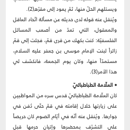
ويستلهم الحلّ منها، ثمّ يعود إلى مقرّه(2).
ويُنقل عنه قوله لدى حديثه عن مسألة اتّحاد العاقل
والمعقول، التي تعدّ من أصعب المسائل
الفلسفيّة: كنت بكهك من قرى قمّ، فجئت إلى قمّ
زائراً لبنت الإمام موسى بن جعفر عليه السلام،
مستمدّاً منها، وكان يوم الجمعة، فانكشف لي
هذا الأمر(3).
• العلّامة الطباطبائيّ
كان العلّامة الطباطبائيّ قدس سره من المواظبين
على زيارتها خلال إقامته في قمّ حتّى دُفن في
جوارها. ويُنقل عنه أنّه في أيّام الصوم كان حريصاً
على التشرّف بمحضرها وإتيان حرمها قبل