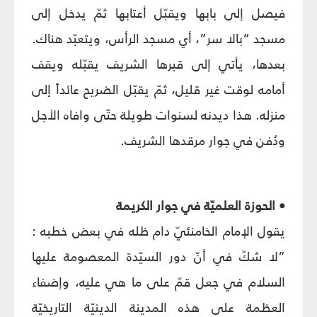
فيصل إلى بابها ويقبّل أعتابها ثمّ يدخل إلى
مسجد “بالا سر”، أي مسجد الرأس، ويتعبّد هناك.
بعدها، يأتي إلى قبرها الشريف يقبّله ويقف
أمامه لوقت غير قليل، ثمّ يقبّل الضريح عائداً إلى
منزله. هذا ديدنه لسنوات طويلة حتّى وافاه الأجل
ودُفن في جوار مرقدها الشريف.
• الحوزة العلميّة في جوار الكريمة
يقول الإمام الخامنئيّ دام ظله في بعض خطبه :
”لا شكّ في أنّ دور السيّدة المعصومة عليها
السلام في جعل قمّ على ما هي عليه، وإضفاء
العظمة على هذه المدينة الدينيّة التاريخيّة