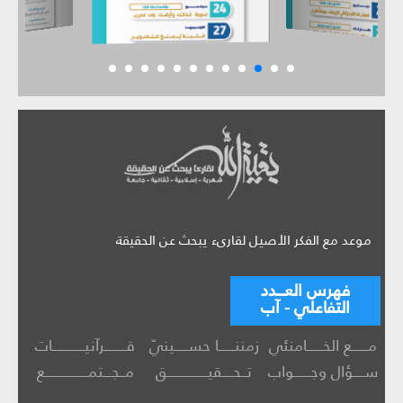
موعد مع الفكر الأصيل لقارىء يبحث عن الحقيقة
فهرس العـــدد
التفاعلي - آب
مــــــع الخــــــامنئي
زمننــــــا حســـــينيّ
قــــــــرآنيــــــــــــات
ســــؤال وجــــــواب
تــحــــقيـــــــــــــــق
مــجـــتمــــــــــــــــع