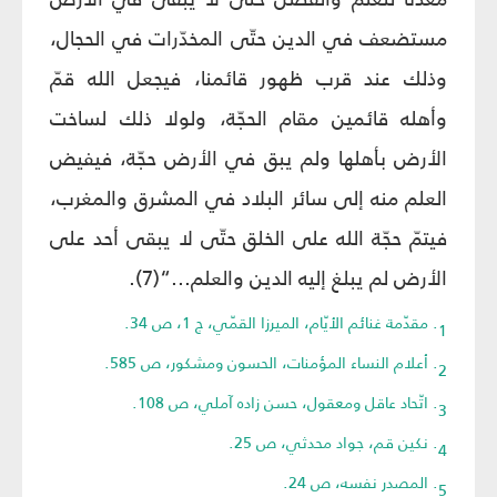
مستضعف في الدين حتّى المخدّرات في الحجال،
وذلك عند قرب ظهور قائمنا، فيجعل الله قمّ
وأهله قائمين مقام الحجّة، ولولا ذلك لساخت
الأرض بأهلها ولم يبق في الأرض حجّة، فيفيض
العلم منه إلى سائر البلاد في المشرق والمغرب،
فيتمّ حجّة الله على الخلق حتّى لا يبقى أحد على
الأرض لم يبلغ إليه الدين والعلم...“(7).
1. مقدّمة غنائم الأيّام، الميرزا القمّي، ج 1، ص 34.
2. أعلام النساء المؤمنات، الحسون ومشكور، ص 585.
3. اتّحاد عاقل ومعقول، حسن زاده آملي، ص 108.
4. نكين قم، جواد محدثي، ص 25.
5. المصدر نفسه، ص 24.