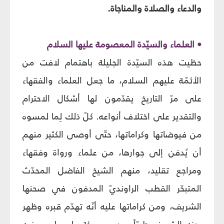
والدعاء والصلاة والمناجاة.
• العلماء والسيّدة المعصومة عليها السلام
حظيت هذه السيّدة الجليلة باهتمام لافت من
الأئمّة عليهم السلام، ما جعل العلماء والفقهاء
على مرّ التاريخ يقدّمون لها أشكال الاحترام
والتقدير على اختلاف أنواعه. كلّ ذلك لِما لمسوه
من فيوضاتها وكراماتها، حتّى أوصى الكثير منهم
أن يُدفن إلى جوارها، من علماء ورواة وفقهاء
ومراجع تقليد، منهم الشيخ الفاضل المحدّث
المتبحّر القطب الراونديّ المدفون في صحنها
الشريف، ومن كراماتها عليه أنّه تهدّم قبره وظهر