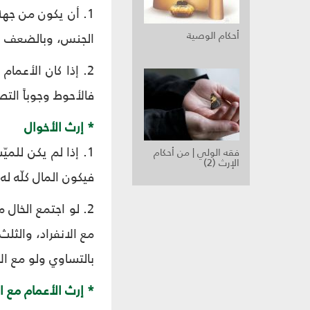
1. أن يكون من جهة
أحكام الوصية
الجنس، وبالضعف لل
2. إذا كان الأعم
فالأحوط وجوباً الت
* إرث الأخوال
1. إذا لم يكن للمي
فقه الولي | من أحكام
الإرث (2)
فيكون المال كلّه له
2. لو اجتمع الخال 
مع الانفراد، والثلث
بالتساوي ولو مع ا
* إرث الأعمام مع ا