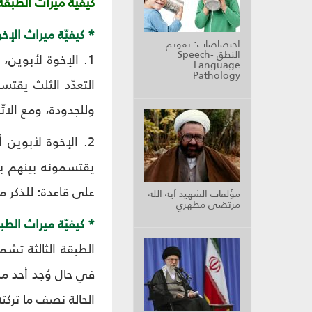
كيفيّة ميراث الطبقة ا
* كيفيّة ميراث الإخ
اختصاصات: تقويم
النطق Speech-
1. الإخوة لأبوين،
Language
Pathology
التعدّد الثلث يقتس
وللجدودة، ومع الات
2. الإخوة لأبوين 
يقتسمونه بينهم با
على قاعدة: للذكر مث
مؤلفات الشهيد آية الله
مرتضى مطهري
* كيفيّة ميراث الطبق
الطبقة الثالثة تشم
في حال وُجد أحد من
الحالة نصف ما تركته