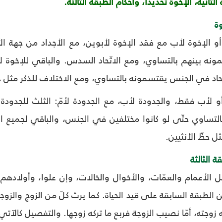
لثانية، الإخوة تحديداً، وأحكام الطبقة الثالثة.
وة
 أو الإخوة لأب مع فقد الإخوة لأبوين، مع الأجداد من جهة ال
مونه بينهم بالتساوي، ومع الاتّحاد السدس. والباقي للإخوة ل
ّحاد في الجنس يقتسمونه بالتساوي، ومع الاختلاف للذكر مثل حظ
أو لأب فقط، والجدودة لأب، مع الجدودة لأمّ: الثلث للجدودة لأم
لتساوي حتّى لو كانوا مختلفين في الجنس، والباقي لجميع الب
ل حظّ الأنثيين.
ة الثالثة
ل الأعمام والعمّات، والأخوال والخالات، وإن علوا، وأولادهم 
 الطبقة السابقة على قيد الحياة. كما يرث كلّ من الزوج والز
 زوجته، أمّا نصيب الزوجة فربع ما تركه زوجها. والتفصيل كالآتي