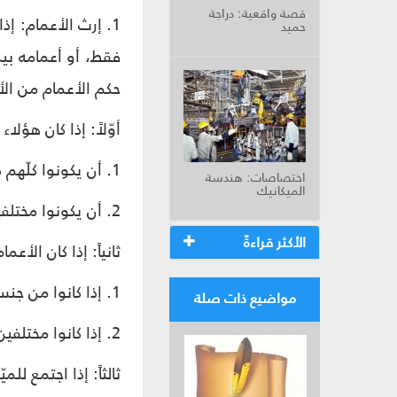
قصة واقعية: دراجة
1. إرث الأعمام: إذ
حميد
فقط، أو أعمامه بي
حكم الأعمام من ال
أوّلاً: إذا كان هؤل
1. أن يكونوا كلّهم ذكوراً أو كلّهم إناثاً فيكون المال كلّه لهم، يقتسمونه بينهم بالتساوي.
اختصاصات: هندسة
الميكانيك
2. أن يكونوا مختلفين في الجنس، فيكون المال لهم لكن للذكر مثل حظّ الأنثيين.
الأكثر قراءةً
ثانياً: إذا كان الأ
1. إذا كانوا من جنس واحد، فالمال كلّه لهم يقتسمونه بالتساوي.
مواضيع ذات صلة
2. إذا كانوا مختلفين في الجنس، فالأحوط وجوباً التصالح.
ثالثاً: إذا اجتمع 