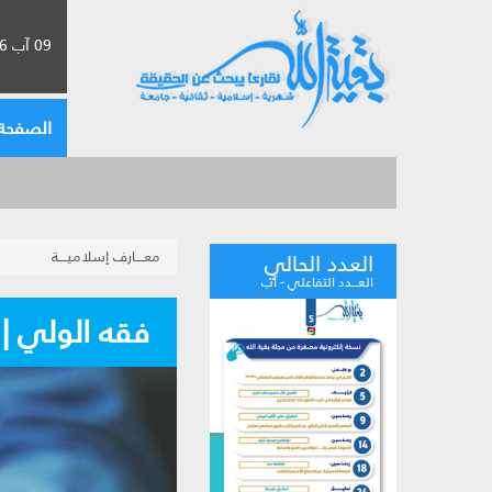
09 آب 2026 الموافق لـ 25 صفر 1448
الصفحة 
معــــارف إسلاميــــة
العدد الحالي
العـــدد التفاعلي - آب
فقه الولي | م