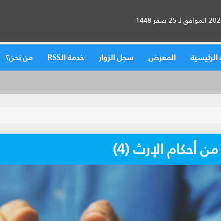
الرئيسية
المعرض
سجل الزوار
خدمة الـRSS
من نحن؟
ن أحكام الإرث (4)