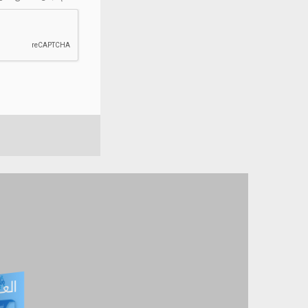
العـ
العـــدد التفاعلي -