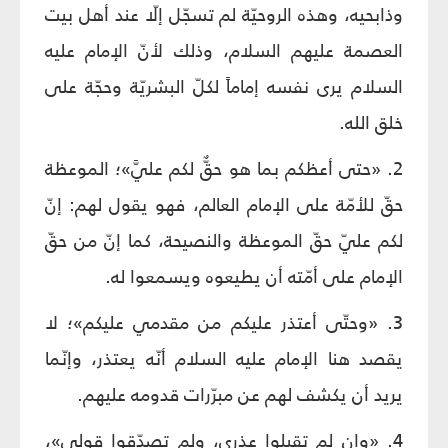
وذابحيه، وهذه الروحيّة لم تسجّل إلّا عند أهل بيت
العصمة عليهم السلام، وذلك لأنّ الإمام عليه
السلام يرى نفسه إماماً لكلّ البشريّة وحجّة على
خلق الله.
2. «حتى أعظكم بما هو حقٌّ لكم عليَّ»؛ الموعظة
حقّ للأمّة على الإمام العالم، فهو يقول لهم: إنّ
لكم عليّ حقّ الموعظة والنصيحة، كما إنّ من حقّ
الإمام على أمّته أن يطيعوه ويسمعوا له.
3. «وحتّى أعتذر عليكم من مقدمي عليكم»؛ لا
يقصد هنا الإمام عليه السلام أنّه يعتذر، وإنّما
يريد أن يكشف لهم عن مبرّرات قدومه عليهم.
4. «وإن لم تقبلوا عذري، ولم تصدّقوا قولي»،