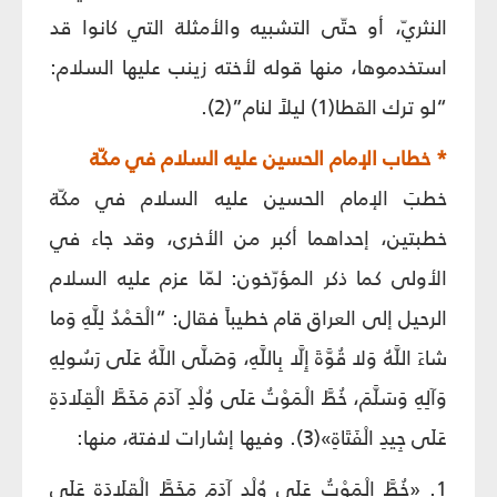
النثريّ، أو حتّى التشبيه والأمثلة التي كانوا قد
استخدموها، منها قوله لأخته زينب عليها السلام:
“لو ترك القطا(1) ليلاً لنام”(2).
* خطاب الإمام الحسين عليه السلام في مكّة
خطبَ الإمام الحسين عليه السلام في مكّة
خطبتين، إحداهما أكبر من الأخرى، وقد جاء في
الأولى كما ذكر المؤرّخون: لمّا عزم عليه السلام
الرحيل إلى العراق قام خطيباً فقال: “الْحَمْدُ لِلَّهِ وَما
شاءَ اللَّهُ‏ وَلا قُوَّةَ إِلَّا بِاللَّهِ‏، وَصَلَّى اللَّهُ عَلَى رَسُولِهِ
وَآلِهِ‏ وَسَلَّمَ، خُطَّ الْمَوْتُ عَلَى وُلْدِ آدَمَ مَخَطَّ الْقِلَادَةِ
عَلَى جِيدِ الْفَتَاةِ»(3). وفيها إشارات لافتة، منها:
1. «خُطَّ الْمَوْتُ عَلَى وُلْدِ آدَمَ مَخَطَّ الْقِلَادَةِ عَلَى