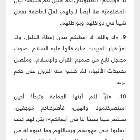
8. «ويحكم! أتطلبونني بدم قتيلٍ لكم قتلته»؛ بيان
المظلوميّة هنا أيضاً لأجلهم، لعلّ العاطفة تفعل
شيئاً في دواخلهم وبواطنهم.
9. «لا والله، لا أعطيكم بيدي إعطاء الذليل، ولا
أفرّ فرار العبيد»؛ عبارة قالها عليه السلام بصوت
مجلجل نابع من صميم القرآن والإسلام، ومتّصل
بصيحات الأنبياء، لمّا طلبوا منه النزول على حكم
يزيد.
10. «تبّاً لكم أيّتها الجماعة وترحاً! أحين
استصرختمونا والهين، فأصرخناكم موجفين،
سللتم علينا سيفاً لنا في أيمانكم»؛ بيّن لهم كيف
انقلبوا على عهودهم ورسائلهم وما كتبوه له من