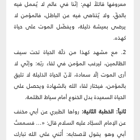
معروفها قائلاً لهم: إنّنا في عالم لا يُعمل فيه
بالحقّ، ولا يُتناهى فيه عن الباطل، فالمؤمن لا
يرضى بعيشة ذليلة، ويفضّل الموت على حياة
كهذه.
2. مع مشهد كهذا من ذلّة الحياة تحت سيف
الظالمين، ليرغب المؤمن في لقاء ربّه: وإنّي لا
أرى الموت إلّا سعادة، لأنّ الحياة الذليلة لا تليق
بالمؤمن، فيختار لقاء الله بالشهادة ويحصل على
الحياة السعيدة بدل الخنوع أمام سياط الظلمة.
ثانياً: الخطبة الثانية:
رواها الطبري عن أبي مخنف
عن الإمام السجّاد عليه السلام قال: «... فسمعتُ
أبي وهو يقول لأصحابه: أُثني على الله تبارك