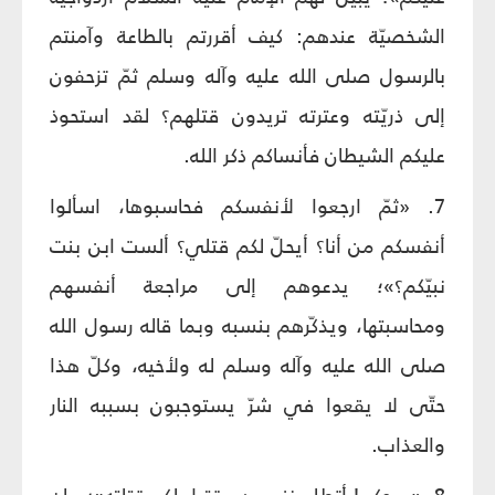
الشخصيّة عندهم: كيف أقررتم بالطاعة وآمنتم
بالرسول صلى الله عليه وآله وسلم ثمّ تزحفون
إلى ذريّته وعترته تريدون قتلهم؟ لقد استحوذ
عليكم الشيطان فأنساكم ذكر الله.
7. «ثمّ ارجعوا لأنفسكم فحاسبوها، اسألوا
أنفسكم من أنا؟ أيحلّ لكم قتلي؟ ألست ابن بنت
نبيّكم؟»؛ يدعوهم إلى مراجعة أنفسهم
ومحاسبتها، ويذكّرهم بنسبه وبما قاله رسول الله
صلى الله عليه وآله وسلم له ولأخيه، وكلّ هذا
حتّى لا يقعوا في شرّ يستوجبون بسببه النار
والعذاب.