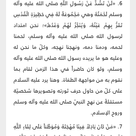
6. «لَنْ تَشُذَّ عَنْ رَسُولِ اللَّهِ صلى الله عليه وآله
وسلم لَحْمَتُهُ وهي مَجْمُوعَةٌ لَهُ فِي حَظِيرَةِ الْقُدْسِ
تَقَرُّ بِهِمْ عَيْنُهُ، وَيُنَجَّزُ لَهُمْ‏ وَعْدُهُ»؛ نحن امتداد
لرسول الله صلى الله عليه وآله وسلم، لحمنا
لحمه، ودمنا دمه، ونهجنا نهجه، وكلّ ما نحن له
وعليه هو ما يريده رسول الله صلى الله عليه وآله
وسلم، ولو كان حاضراً في هذا الزمن لقام بما
نقوم به من مواجهة الطغاة. وهنا يرد عليه السلام
على كلّ من حاول حرف ثورته وتصويرها شخصيّة
مستقلةً عن نهج النبيّ صلى الله عليه وآله وسلم
وروح الإسلام.
7. «مَنْ‏ كَانَ بَاذِلاً فِينَا مُهْجَتَهُ وَمُوَطِّناً عَلَى لِقَاءِ اللَّهِ