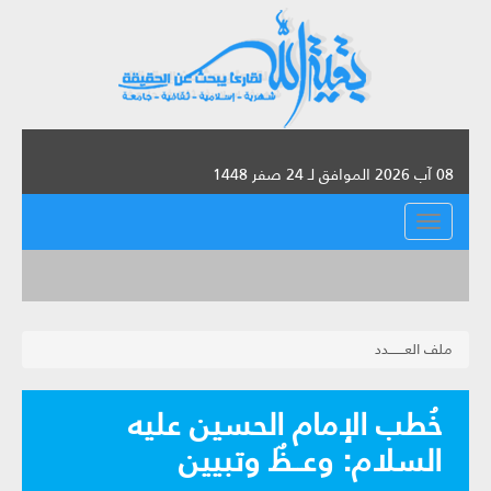
08 آب 2026 الموافق لـ 24 صفر 1448
القائمة
ملف العـــــــدد
خُطب الإمام الحسين عليه
السلام: وعــظٌ وتبيين