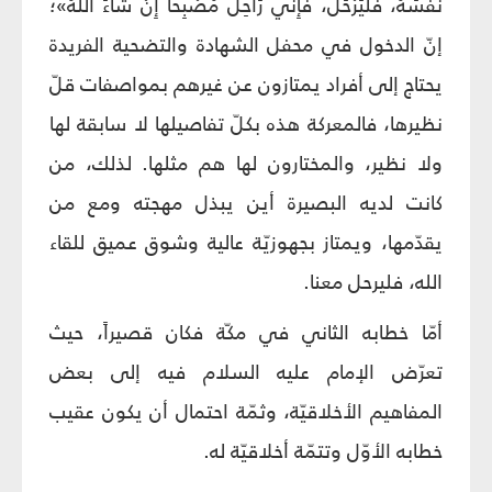
نَفْسَهُ، فَلْيَرْحَلْ، فَإِنِّي رَاحِلٌ مُصْبِحاً إِنْ شَاءَ اللَّهُ»؛
إنّ الدخول في محفل الشهادة والتضحية الفريدة
يحتاج إلى أفراد يمتازون عن غيرهم بمواصفات قلّ
نظيرها، فالمعركة هذه بكلّ تفاصيلها لا سابقة لها
ولا نظير، والمختارون لها هم مثلها. لذلك، من
كانت لديه البصيرة أين يبذل مهجته ومع من
يقدّمها، ويمتاز بجهوزيّة عالية وشوق عميق للقاء
الله، فليرحل معنا.
أمّا خطابه الثاني في مكّة فكان قصيراً، حيث
تعرّض الإمام عليه السلام فيه إلى بعض
المفاهيم الأخلاقيّة، وثمّة احتمال أن يكون عقيب
خطابه الأوّل وتتمّة أخلاقيّة له.