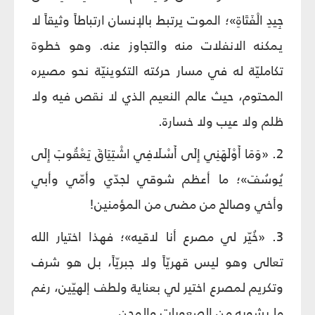
جِيدِ الْفَتَاةِ»؛ الموت يرتبط بالإنسان ارتباطاً وثيقاً لا
يمكنه الانفلات منه والتجاوز عنه. وهو خطوة
تكامليّة له في مسار حركته التكوينيّة نحو مصيره
المحتوم، حيث عالم النعيم الذي لا نقص فيه ولا
ظلم ولا عيب ولا خسارة.
2. «وَمَا أَوْلَهَنِي إِلَى‏ أَسْلَافِي اشْتِيَاقَ يَعْقُوبَ إِلَى
يُوسُفَ»؛ ما أعظم شوقي لجدّي وأمّي وأبي
وأخي وصالح من مضى من المؤمنين!
3. «خُيّر لي مصرع أنا لاقيه»؛ فهذا اختيار الله
تعالى وهو ليس قهريّاً ولا جبريّاً، بل هو شرف
وتكريم لمصرع اختير لي بعناية ولطف إلهيّين، رغم
ما يشوبه من الصعوبات والمحن.