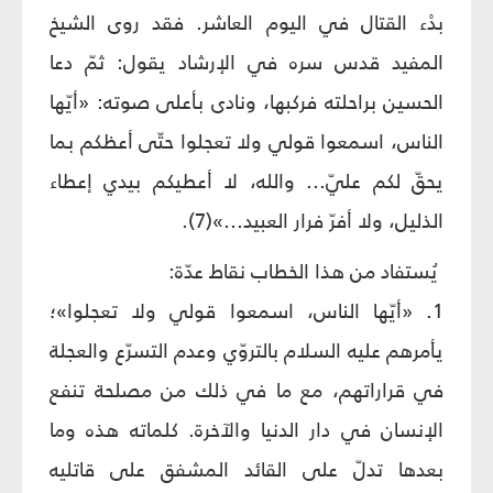
بدْء القتال في اليوم العاشر. فقد روى الشيخ
المفيد قدس سره في الإرشاد يقول: ثمّ دعا
الحسين براحلته فركبها، ونادى بأعلى صوته: «أيّها
الناس، اسمعوا قولي ولا تعجلوا حتّى أعظكم بما
يحقّ لكم عليّ... والله، لا أعطيكم بيدي إعطاء
الذليل، ولا أفرّ فرار العبيد...»(7).
يُستفاد من هذا الخطاب نقاط عدّة:
1. «أيّها الناس، اسمعوا قولي ولا تعجلوا»؛
يأمرهم عليه السلام بالتروّي وعدم التسرّع والعجلة
في قراراتهم، مع ما في ذلك من مصلحة تنفع
الإنسان في دار الدنيا والآخرة. كلماته هذه وما
بعدها تدلّ على القائد المشفق على قاتليه