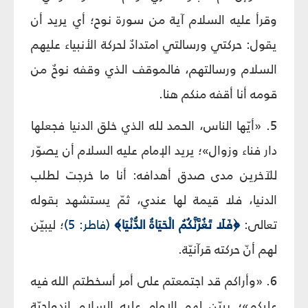
وقرأ عليه السلام آية من سورة نوح؛ أي يريد أن
يقول: حركتي ورسالتي امتدادٌ لحركة الأنبياء عليهم
السلام ورسالتهم، فالموقف الذي وقفه نوحٌ من
قومه أنا أقفه منكم هنا.
5. «أيّها الناس، الحمد لله الذي خلق الدنيا فجعلها
دار فناء وزوال»؛ يريد الإمام عليه السلام أن يصوّر
للآخرين مدى صدق أهدافه: أنا ما خرجت لطلب
الدنيا، فلا قيمة لها عندي، ثمّ يستشهد بقوله
تعالى:
﴿فَلَا تَغُرَّنَّكُمُ الْحَيَاةُ الدُّنْيَا﴾
(فاطر: 5)
؛ ليبيّن
لهم أنّ حركته قرآنيّة.
6. «وأراكم قد اجتمعتم على أمر أسخطتم الله فيه
عليكم»؛ يبيّن لهم الإمام عليه السلام ازدواجيّة