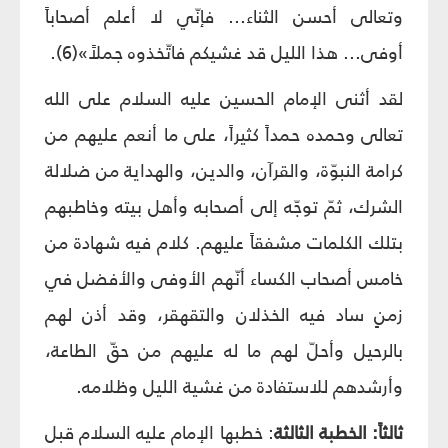
وتعالى أحسن الثناء... فإنّي لا أعلم أصحاباً
أوفى... هذا الليل قد غشيكم فاتّخذوه جملاً»(6).
لقد أثنى الإمام الحسين عليه السلام على الله
تعالى وحمده حمداً كثيراً، على ما أنعم عليهم من
كرامة النبوّة، والقرآن، والدين، والهداية من ضلالة
الشرك، ثمّ توجّه إلى أصحابه وأهل بيته وخاطبهم
بتلك الكلمات مشفقاً عليهم. كلام فيه شهادة من
خامس أصحاب الكساء أنّهم الأوفى والأفضل في
زمنٍ ساد فيه الخذلان والتقهقر، وقد أذن لهم
بالرحيل وأحلّ لهم ما له عليهم من حقّ الطاعة،
وأرشدهم للاستفادة من غشية الليل وظلامه.
ثالثاً: الخطبة الثالثة
: خطبها الإمام عليه السلام قبل