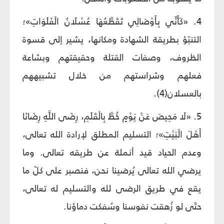
4. «كَأَنِّي بِأَوْصَالِي تَقَطَّعُهَا عُسْلَانُ الْفَلَوَاتِ»‏؛
التنبّؤ بطريقة الشهادة ومكانها، يشير إلى قسوة
الظروف، وصفات القتلة وحقيقتهم وبشاعة
فعلهم وشراستهم من خلال تشبيههم
بالعسلان(4).
5. «لَا مَحِيصَ عَنْ يَوْمٍ خُطَّ بِالْقَلَمِ، رِضَى اللَّهِ رِضَانَا
أَهْلَ الْبَيْتِ»؛ التسليم المطلق لإرادة الله تعالى،
وعدم الحياد قيد أنملة عن طريقه تعالى. وما
يرضي الله تعالى يُرضينا نحن، فنصبر على كلّ ما
يقع في طريق الرضى لله والتسليم له تعالى،
حتّى لو زُهقت نفوسنا وسُفكت دماؤنا.