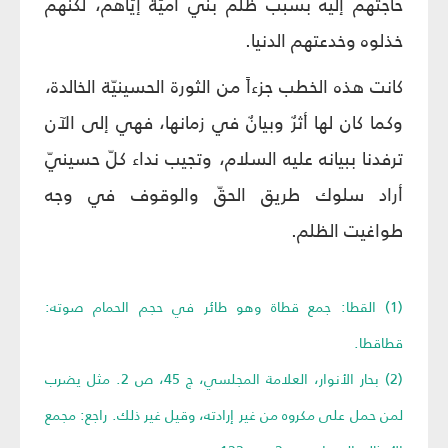
حاجتهم إليه بسبب ظلم بني أميّة إيّاهم، لكنّهم
خذلوه وخدعتهم الدنيا.
كانت هذه الخطب جزءاً من الثورة الحسينيّة الخالدة،
وكما كان لها أثرٌ وبيانٌ في زمانها، فهي إلى الآن
ترفدنا ببيانه عليه السلام، وتجيب نداء كلّ حسينيّ
أراد سلوك طريق الحقّ والوقوف في وجه
طواغيت الظلم.
(1) القطا: جمع قطاة وهو طائر في حجم الحمام صوته:
قطاقطا.
(2) بحار الأنوار، العلامة المجلسي، ج 45، ص 2. مثل يضرب
لمن حمل على مكروه من غير إرادته، وقيل غير ذلك. راجع: مجمع