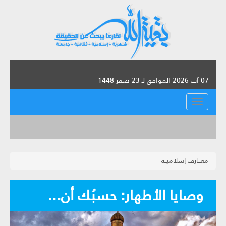
07 آب 2026 الموافق لـ 23 صفر 1448
القائمة
معـــارف إسلاميــة
وصايا الأطهار: حسبُك أن...