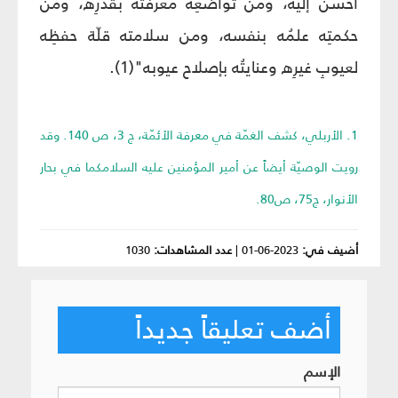
أحسنَ إليه، ومن تواضعِه معرفتُه بقدرِه، ومن
حكمتِه علمُه بنفسه، ومن سلامته قلّة حفظِه
لعيوبِ غيرِه وعنايتُه بإصلاح عيوبه"(1).
1. الأربلي، كشف الغمّة في معرفة الأئمّة، ج 3، ص 140. وقد
رويت الوصيّة أيضاً عن أمير المؤمنين عليه السلامكما في بحار
الأنوار، ج75، ص80.
أضيف في:
2023-06-01
|
عدد المشاهدات:
1030
أضف تعليقاً جديداً
الإسم