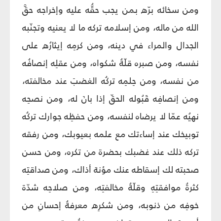
ومن سخائه برّه بمن يجب حقُّه عليه وإخراجه حقَّ
الله من ماله، ومن إسلامه تركه ما لا يعنيه وتجنّبه
الجدال والمراء في دينه، ومن كرمِه إيثارُه على
نفسه، ومن صبره قلّةُ شكواه، ومن عقلِه إنصافُه
من نفسه، ومن حِلمِه تركُه الغضبَ عند مخالفته،
ومن إنصافِه قَبُوله الحقّ إذا بانَ له، ومن نصحِه
نهيُه عمّا لا يرضاه لنفسه، ومن حفظِه جوارك تركُه
توبيخك عند إساءتك مع علمه بعيوبك، ومن رفقه
تركه ذلك عند غضبك بحضرة من تكره، ومن حسن
صحبته لك إسقاطه عنك مؤنة أذاك، ومن صداقتِه
كثرةُ موافقتِهِ وقلّةُ مخالفتِه، ومن صلاحِه شدّة
خوفِه من ذنوبه، ومن شكرِه معرفةُ إحسانِ من