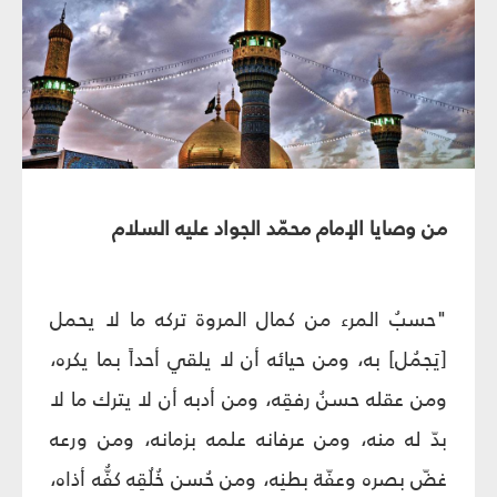
من وصايا الإمام محمّد الجواد عليه السلام
"حسبُ المرء من كمال المروة تركه ما لا يحمل
[يَجمُل] به، ومن حيائه أن لا يلقي أحداً بما يكره،
ومن عقله حسنُ رفقِه، ومن أدبه أن لا يترك ما لا
بدّ له منه، ومن عرفانه علمه بزمانه، ومن ورعه
غضّ بصره وعفّة بطنِه، ومن حُسن خُلُقِه كفُّه أذاه،