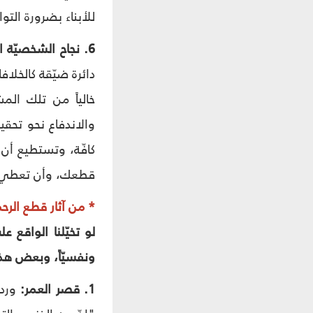
للأبناء بضرورة الت
6. نجاح الشخصيّة الإنسانيّة:
دائرة ضيّقة كالخلا
خالياً من تلك الم
والاندفاع نحو تحقي
كافّة، وتستطيع أن
قطعك، وأن تعطي م
* من آثار قطع الرح
لو تخيّلنا الواقع ع
ونفسيّاً، وبعض هذ
1. قصر العمر:
ورد