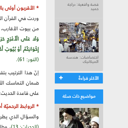
قصة واقعية: دراجة
* الأقربون أولى ب
حميد
وردت في القرآن الكر
من بيوت الأقارب، ا
وَلَا عَلَى الْأَعْرَجِ حَر
إِخْوَانِكُمْ أَوْ بُيُوتِ أَ
اختصاصات: هندسة
(النور: 61).
الميكانيك
إنّ هذا الترتيب بتق
الأكثر قراءةً
ضمان التماسك الأسر
على قاعدة الحديث: "
مواضيع ذات صلة
* الروابط الرحميّة أ
والسؤال الذي يطرح 
(الحجرات: 13)،