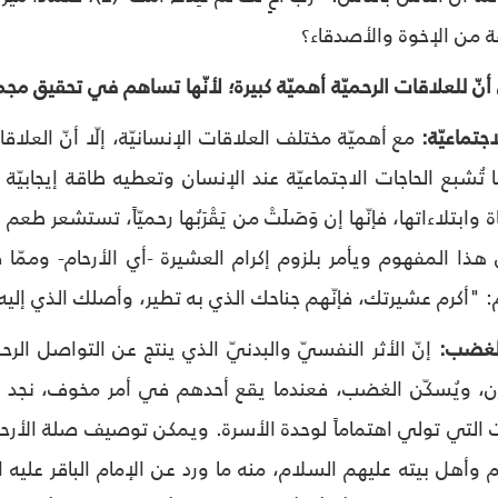
ّفة من الإخوة والأصدقاء؟
ّ للعلاقات الرحميّة أهميّة كبيرة؛ لأنّها تساهم في تحقيق مجمو
مع أهميّة مختلف العلاقات الإنسانيّة، إلّا أنّ الع
تُشبع الحاجات الاجتماعيّة عند الإنسان وتعطيه طاقة إيجابيّة و
 وابتلاءاتها، فإنّها إن وَصَلَتْ من يَقْرَبُها رحميّاً، تستشعر طع
ذا المفهوم ويأمر بلزوم إكرام العشيرة -أي الأرحام- وممّا 
 "أكرم عشيرتك، فإنّهم جناحك الذي به تطير، وأصلك الذي إليه 
إنّ الأثر النفسيّ والبدنيّ الذي ينتج عن التواصل الرحم
زن، ويُسكّن الغضب، فعندما يقع أحدهم في أمر مخوف، نجد أرح
التي تولي اهتماماً لوحدة الأسرة. ويمكن توصيف صلة الأرحام