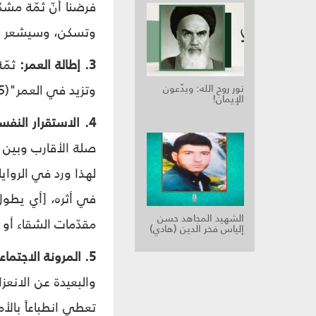
فرضنا أنّ ثمّة مشكل
وتسكن، وسيشعر بب
3. إطالة العمر:
ثمّ
وتزيد في العمر"(5). وهي بحدّ ذاتها بركة عظيمة تدخل إلى أعماق النفس وتداويها.
نور روح الله: ويدّعون
الإيمان!
4. الاستقرار النفسيّ:
صلة الأقارب وبين ا
لهذا ورد في الرواي
الشهيد المجاهد حسن
مقدّمات الشقاء أو 
إلياس فخر الدين (هادي)
5. المرونة الاجتماعيّة:
والبعيدة عن الانعزا
تعطي انطباعاً بالأ