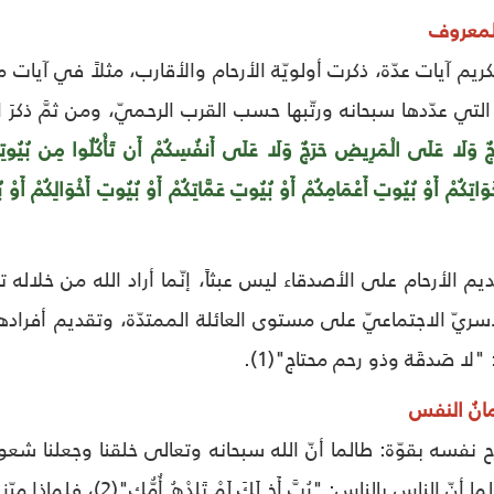
المعروف
يم آيات عدّة، ذكرت أولويّة الأرحام والأقارب، مثلاً في آيات م
لتي عدّدها سبحانه ورتّبها حسب القرب الرحميّ، ومن ثمَّ ذكرَ 
َجٌ وَلَا عَلَى الْمَرِيضِ حَرَجٌ وَلَا عَلَى أَنفُسِكُمْ أَن تَأْكُلُوا مِن بُيُوتِكُمْ
خَوَاتِكُمْ أَوْ بُيُوتِ أَعْمَامِكُمْ أَوْ بُيُوتِ عَمَّاتِكُمْ أَوْ بُيُوتِ أَخْوَالِكُمْ أَوْ
ديم الأرحام على الأصدقاء ليس عبثاً، إنّما أراد الله من خلاله ت
يّ الاجتماعيّ على مستوى العائلة الممتدّة، وتقديم أفرادها ك
لا صَدقَة وذو رحم محتاج"(1).
مانُ النفس
نفسه بقوّة: طالما أنّ الله سبحانه وتعالى خلقنا وجعلنا شعوب
وطالما أنّ الناس بالناس: "ر