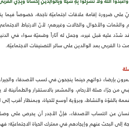
واْ اللهَ وَلاَ تُشْرِكُواْ بِهِ شَيْئًا وَبِالْوَالِدَيْنِ إِحْسَانًا وَبِذِي الْقُرْبَ
يّ على ضرورة إقامة علاقات اجتماعيّة ناجحة، خصوصاً فيما يتع
 والعّمات والأخوال والخالات وغيرهم؛ لأنّ الارتباط الاجتماعي
 شدّد عليه قبل غيره، وجعل له آثاراً وضعيّة سواء في الدنيا 
دّمت ذا القربى بعد الوالدين على سائر التصنيفات الاجتماعيّة.
لة
رون بإرضاء ذواتهم حينما ينجحون في كسب الأصدقاء والجيران و
ْضِي من جرّاء صلة الأرحام، والمشعر بالاستقرار والطمأنينة لا 
فعمة بالقوّة والنشاط، وبرؤية أوسع للحياة، وبمنظار أقرب إلى ا
سان عن اكتساب الأصدقاء، فإنَّ الأجدر أن يحرص على وصل رح
حاجة إلى البحث عنهم وإيجادهم في معترك الحياة الاجتماعيّة؛ ف