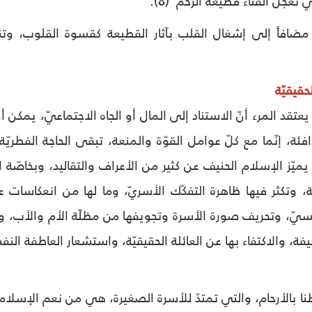
تعجّل الفناء قطيعة الرحم"(8).
ضافاً إلى إشغال القلب بآثار القطيعة كقسوة القلوب، وتنمية
حقيقيّة
يعتقد المرء أنّ الاستناد إلى المال أو الجاه الاجتماعيّ، يمكن
ئة، إنّما مع كلّ عوامل القوّة والمنعة، تبقى الحاجة الفطريّة
 يميّز الإسلام الحنيف عن كثير من الأعراف والتقاليد، وبخاصّة 
ّة، وتكثر فيها ظاهرة التفكّك الأسريّ، وما لها من انعكاسا
فسيّ، وتحريف صورة الأسرة وتجويفها من مظلّة الأم والأب، وا
ليفة، والاكتفاء بها عن العائلة الحقيقيّة، واستشعار العاطفة النفس
طنا بالأرحام، والتي تمتدّ للأسرة الصغيرة، هي من نعم الإسلام