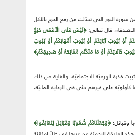
ن سورة النور التي تحدّثت عن رفع الحرج بالأكل
الأصدقاء، قال تعالى:
﴿لَيْسَ عَلَى الْأَعْمَى حَرَجٌ
 أَوْ بُيُوتِ آبَائِكُمْ أَوْ بُيُوتِ أُمَّهَاتِكُمْ أَوْ بُيُوتِ
 بُيُوتِ خَالَاتِكُمْ أَوْ مَا مَلَكْتُم مَّفَاتِحَهُ أَوْ صَدِيقِكُمْ﴾
ثبيت فكرة الهرميّة الاجتماعيّة، والغاية من ذلك
أولويّة على غيرهم حتّى في الرعاية الماليّة،
اً وقبائل:
﴿وَجَعَلْنَاكُمْ شُعُوبًا وَقَبَائِلَ لِتَعَارَفُوا﴾
ُبَّ أَخٍ لَكَ لَمْ تَلِدْهُ أُمُّك"(2)، فلماذا ميّز هذه العلاقة الرحميّة عن غيرها في ظلّ إمكانيّة