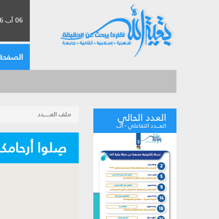
06 آب 2026 الموافق لـ 22 صفر 1448
الصفحة 
ملف العــــــدد
العدد الحالي
العـــدد التفاعلي - آب
صِلوا أرحام