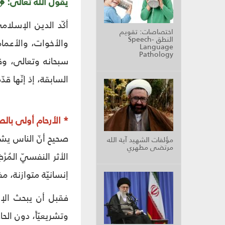
يقول الله تعالى: ﴿وَاعْبُدُ
أكّد الدين الإسلام
اختصاصات: تقويم
النطق Speech-
والأخوات، والأعمام
Language
Pathology
سبحانه وتعالى، وقد
السابقة، إذ إنّها ق
* الأرحام أولى بالص
صحيح أنّ الناس يشع
مؤلفات الشهيد آية الله
مرتضى مطهري
الأثر النفسيّ المُر
إنسانيّة متوازنة، م
فقبل أن يبحث الإن
وتشريعيّاً، دون ال