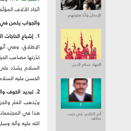
اتّخاذ الآلاف المؤل
الإيمانُ وَحَّدَ قلوبَهم
والجواب يكمن في أن
1. إشباع الحاجات الاجتماعيّة:
الإطلاق، وهي أنّها 
كدّرتها مصاعب الحياة
الجهاد سنام الدين
السلام يشدّد على ه
الحسن عليه السلام:
2. تبديد الخوف والغضب:
ويُذهب الغمّ والح
هذا في المجتمعات 
آخر الكلام: في جيب
مجاهد