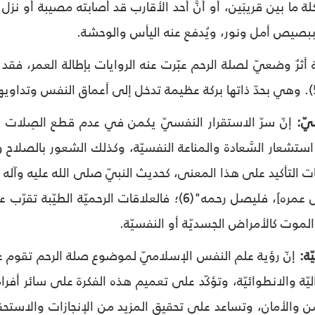
ة ما بين قريبَين، أو أنَّ أحد الأقارب قد أصابته مصيبة أو نزل
صيص أمل ونور، ويُدفع عنه اليأس والوحشة.
ة أثرٌ وضعيّ لصلة الرحم عبّرت عنه الروايات بإطالة العمر، فقد
إنّ سرّ الاستقرار النفسيّ يكمن في عدم قطع الصِلات الرحميّ
ستشعار السَّعادة والمناعة النفسيّة، وكذلك الشعور بالصلاح وا
ات التأكيد على هذا المعنى، كحديث النبيّ صلى الله عليه وآل
في أثره، [أي يطول عمره]، فليصل رحمه"(6)؛ فالعلاقات
الموت كالأمراض الجسديّة أو النفسيّة.
إنّ رؤية علم النفس الإسلاميّ لموضوع صلة الرحم تقوم عل
ليّة والانطوائيّة، وتؤكّد على تعميم هذه الفكرة على سائر أفراد
من والأمان، وتساعد على تحقيق المزيد من الإنجازات والاستحقاق