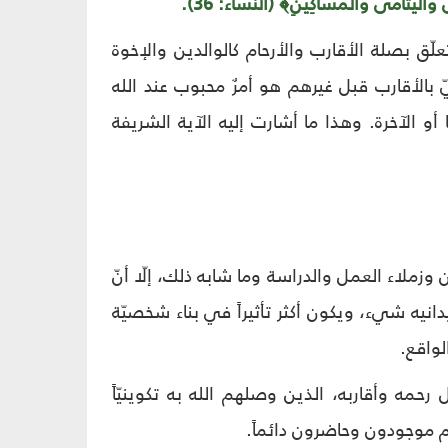
ى وَالْيَتَامَى وَالْمَسَاكِينِ﴾ (النساء: 36).
لّق بصلة الأقارب والأرحام كالوالدين والإخوة
ّ بالأقارب قبل غيرهم هو أمرٌ محبوب عند الله
أو الآخرة. وهذا ما أشارت إليه الآية الشريفة
زملاء العمل والدراسة وما شابه ذلك، إلّا أنّ
يدانيه شيء، ويكون أكثر تأثيراً في بناء شخصيّة
لواقع.
مه وأقاربه، الذين وصلهم الله به تكوينيّاً
هم موجودون وحاضرون دائماً.