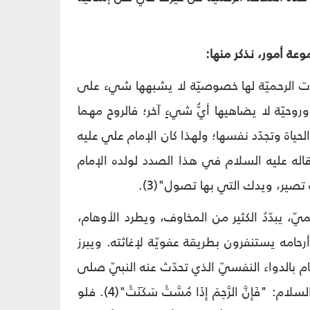
عة أمور، نذكر منها:
لاقات الرحميّة لها خصوصيّة لا يشبهها شيء على
روحيّة لا يضاهيها أيُّ شيءٍ آخر؛ فالروح مهما
م الحياة وتجدّد نفسها؛ ولهذا كان الإمام علي عليه
قاله عليه السلام في هذا الصدد لولده الإمام
تصير، ويدك التي بها تصول"(3).
يّ، يبدّدُ الكثير من المخاوف، ويطرد الأوهام،
امه يستنفرون بطريقة عفويّة لإغاثته. ويبرز
 بالدواء النفسيّ الذي تحدّث عنه النبيّ صلى
الله عليه وآله وسلم وأهل بيته عليهم السلام، منه ما ورد عن الإمام الباقر عليه السلام: "فَإِنَّ الرَّحِمَ إِذَا مُسَّتْ سَكَنَتْ"(4). فلو