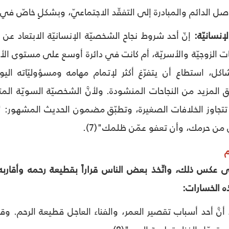
واصل الدائم والمبادرة إلى التفقّد الاجتماعيّ، وبشكلٍ خاصّ 
إنّ أحد شروط نجاح الشخصيّة الإنسانيّة الابتعاد عن 
فات الزوجيّة والأسريّة، أم كانت في دائرة أوسع على مستوى الأ
شاكل، استطاع أن يتفرّغ أكثر لإتمام مهامه ومسؤوليّاته الي
ق المزيد من النجاحات المنشودة. ولأنَّ الشخصيّة السويّة الم
 تتجاوز الخلافات الصغيرة، وتطبّق مضمون الحديث المشهور: "
ن حرمك، وأن تعفو عمّن ظلمك"(7).
م
لى عكس ذلك، واتّخذ بعض الناس قراراً بقطيعة رحمه وأقاربه، فإ
ه الخسارات:
 أنَّ أحد أسباب تقصير العمر، والفناء العاجل قطيعة الرحم. وق