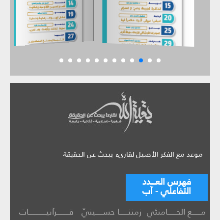
موعد مع الفكر الأصيل لقارىء يبحث عن الحقيقة
فهرس العـــدد
التفاعلي - آب
مــــــع الخــــــامنئي
زمننــــــا حســـــينيّ
قــــــــرآنيــــــــــــات