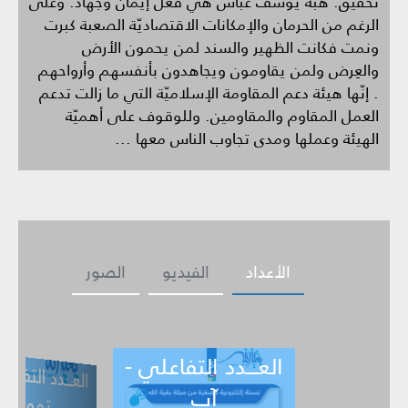
تحقيق: هبة يوسف عبّاس هي فعل إيمان وجهاد. وعلى
الرغم من الحرمان والإمكانات الاقتصاديّة الصعبة كبرت
ونمت فكانت الظهير والسند لمن يحمون الأرض
والعِرض ولمن يقاومون ويجاهدون بأنفسهم وأرواحهم
. إنّها هيئة دعم المقاومة الإسلاميّة التي ما زالت تدعم
العمل المقاوم والمقاومين. وللوقوف على أهميّة
الهيئة وعملها ومدى تجاوب الناس معها ...
الأعداد
الفيديو
الصور
العـــدد التفاعلي -
ــدد التفاعلي -
العـــدد التف
ي -
تموز
حزيران
آب