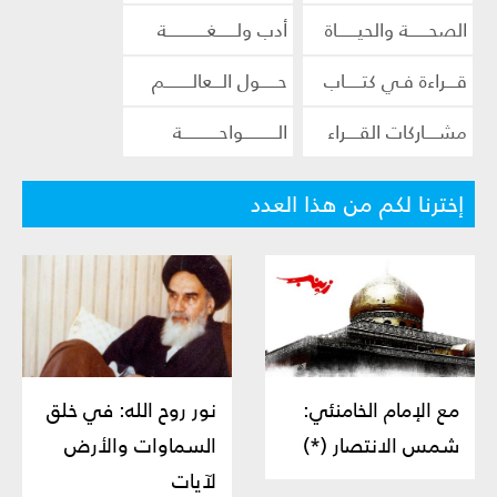
الصحــــــة والحيــــــاة
أدب ولــــــغــــــــــــة
قـــراءة فـي كتـــــاب
حـــــول الـــعالــــــــم
مشــــاركات القــــراء
الــــــــــواحـــــــــــة
إخترنا لكم من هذا العدد
مع الإمام الخامنئي:
نور روح الله: في خلق
شمس الانتصار (*)
السماوات والأرض
لآيات