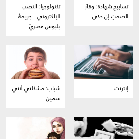
تسابيح شهادة: وقارُ
تكنولوجيا: النصب
الصمتِ إن حكى
الإلكتروني.. جريمةٌ
بلبوس عصريّ
إنترنت
شباب: مشكلتي أنني
سمين