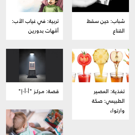
شباب: حين سقط
تربية: في غياب الأب:
القناع
أمّهات بدورين
تغذية: العصير
قصة: مـركـز "أ-أ-إ"
الطبيعي: صحّة
وارتواء