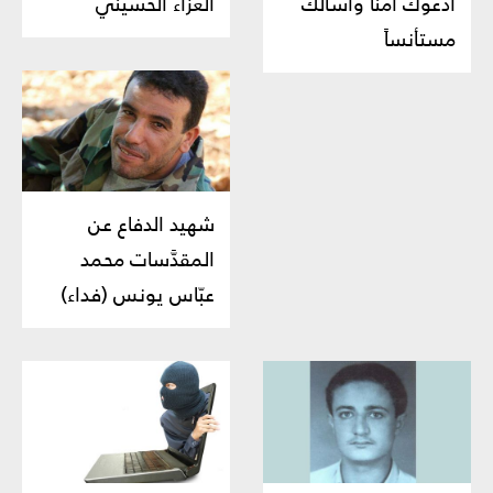
أدعوك آمناً وأسألك
العزاء الحسيني
مستأنساً
شهيد الدفاع عن
المقدَّسات محمد
عبّاس يونس (فداء)