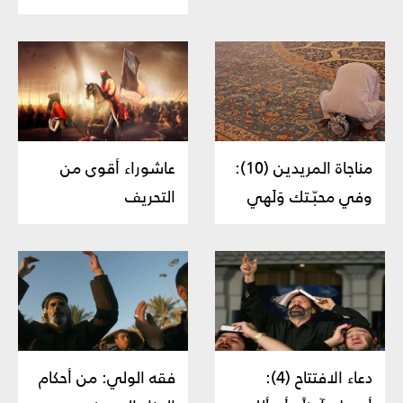
مناجاة المريدين (10):
عاشوراء أقوى من
وفي محبّـتك وَلَهي
التحريف
دعاء الافتتاح (4):
فقه الولي: من أحكام