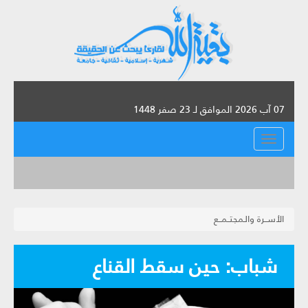
07 آب 2026 الموافق لـ 23 صفر 1448
القائمة
الأســرة والـمجتــمــع
شباب: حين سقط القناع