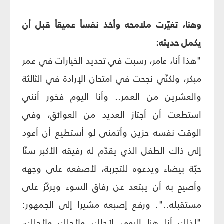
وهنا، تغيّرت ملامحه وأخذ نفساً عميقاً قبل أن
يكمل حديثه:
"هذا أنا، عامر، رسبت في تحديد الخيارات في عمر
مبكر، ولكنّي نجحت في امتحان الإرادة في الثالثة
والعشرين من العمر.. وأنا اليوم فخور أنني
استطعت أن أجتاز العديد من العوائق، وفي
الوقت نفسه حزين وأتمنى لو أستطيع أن أعود
إلى ذاك الطفل الذي يقدّم له رفيقه الأكبر سنّاً
حبّة بيضاء ويدعوه للتجربة، لأصفعه على وجهه
وأصيح به أن يبتعد عن رفاق السوء ويركّز على
مستقبله..". ورفع إصبعه مشيراً إلى الجمهور:
"لذلك أنا هنا اليوم، لأجلك ولأجلك ولأجلك،