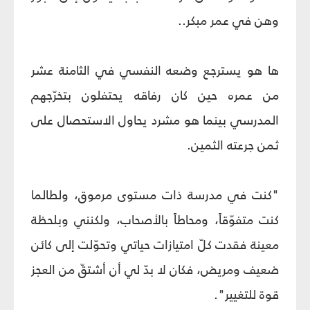
وهن في عمر مبكر..
ها هو يسترجع وضعه النفسي في الثامنة عشر
من عمره حين كان رفاقه يحتفلون بتخرّجهم
المدرسي بينما هو مشرد يحاول الاستحصال على
ثمن جرعته الثمين.
"كنت في مدرسة ذات مستوى مرموق، ولطالما
كنت متفوّقاً، ومحاطاً بالأصحاب، ولكنني وبلحظة
معينة فقدت كلّ امتيازات حياتي وتحوّلت إلى كائن
ضعيف ومريض، فكان لا بدّ لي أن أشتقّ من العجز
قوة للتغيير".