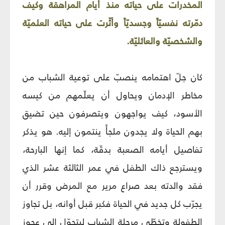
المخدرات على حياته منذ أيام المراهقة وكيف
دمّرته نفسيّاً وجسديّاً وأثّرت على حياته العلميّة
والشخصيّة والعائليّة.
كان جلّ اهتمامه ينصبّ على توعية الشباب من
مخاطر الإدمان ويحاول أن يعلّمهم من كيسه
الأسود، كيف يواجهون ويتصرفون حين تضيق
بهم الحياة ولا يجدون ملجأً ينتمون إليه. هو يذكر
تفاصيل أيامه الصعبة بدقّة، كما إنها البارحة،
ويسترجع ذاك الطفل في عمر الثالثة عشر الذي
فقد والدته بعد صراع مرير مع المرض وقرر أن
يجرّب كل جديد في الحياة فكبر قبل أوانه، بل تجاوز
الطفولة وتخطّى مرحلة الشباب ليتحوّل إلى عجوز