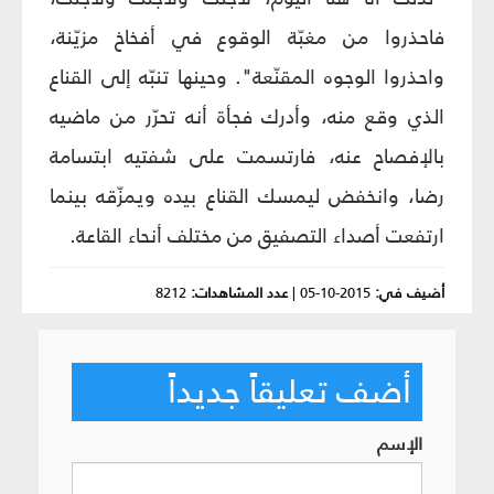
فاحذروا من مغبّة الوقوع في أفخاخ مزيّنة،
واحذروا الوجوه المقنّعة". وحينها تنبّه إلى القناع
الذي وقع منه، وأدرك فجأة أنه تحرّر من ماضيه
بالإفصاح عنه، فارتسمت على شفتيه ابتسامة
رضا، وانخفض ليمسك القناع بيده ويمزّقه بينما
ارتفعت أصداء التصفيق من مختلف أنحاء القاعة.
أضيف في:
2015-10-05
|
عدد المشاهدات:
8212
أضف تعليقاً جديداً
الإسم