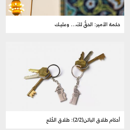
حكمة الأمير: الحقُّ لكَ... وعليـك
أحكام طلاق البائن(2/2): طلاق الخُلع