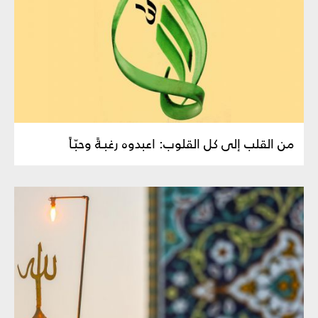
من القلب إلى كل القلوب: اعبدوه رغبـةً وحبّـاً