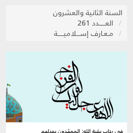
السنة الثانية والعشرون
العـــــدد 261
مـعـارف إســـلاميـــــة
في رحاب بقية الله: الممهّدون بعدلهم