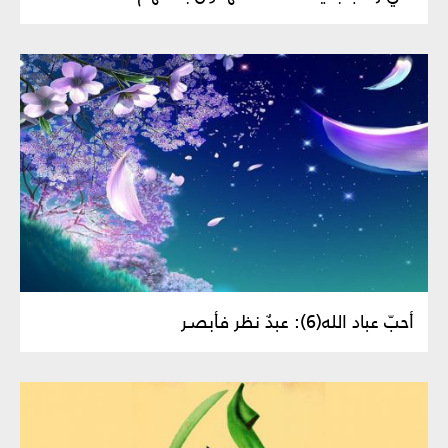
أحبّ عباد الله(6): عبدٌ نظر فأبصـر