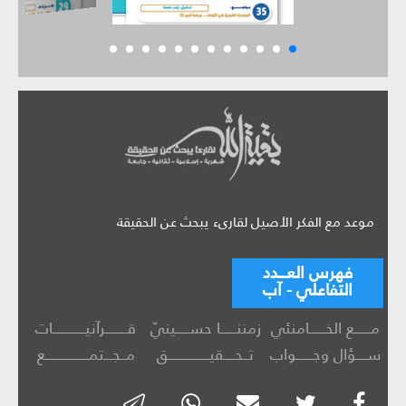
موعد مع الفكر الأصيل لقارىء يبحث عن الحقيقة
فهرس العـــدد
التفاعلي - آب
مــــــع الخــــــامنئي
زمننــــــا حســـــينيّ
قــــــــرآنيــــــــــــات
ســــؤال وجــــــواب
تــحــــقيـــــــــــــــق
مــجـــتمــــــــــــــــع