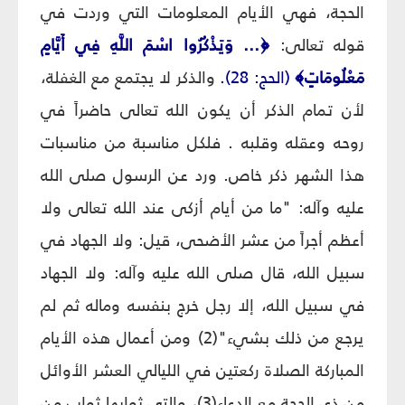
الحجة، فهي الأيام المعلومات التي وردت في
قوله تعالى:
﴿
... وَيَذْكُرُوا اسْمَ اللَّهِ فِي أَيَّامٍ
مَعْلُومَاتٍ
﴾
(الحج: 28).
والذكر لا يجتمع مع الغفلة،
لأن تمام الذكر أن يكون الله تعالى حاضراً في
روحه وعقله وقلبه . فلكل مناسبة من مناسبات
هذا الشهر ذكر خاص. ورد عن الرسول صلى الله
عليه وآله: "ما من أيام أزكى عند الله تعالى ولا
أعظم أجراً من عشر الأضحى، قيل: ولا الجهاد في
سبيل الله، قال صلى الله عليه وآله: ولا الجهاد
في سبيل الله، إلا رجل خرج بنفسه وماله ثم لم
يرجع من ذلك بشيء"(2) ومن أعمال هذه الأيام
المباركة الصلاة ركعتين في الليالي العشر الأوائل
من ذي الحجة مع الدعاء(3)، والتي ثوابها ثواب من