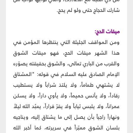
شارك الحجاج حتى ولو لم يحج.
ميقات الحج:
ومن المواقف الجليلة التي ينتظرها المؤمن في
هذا الشهر ميقات الحج، فهو ميقات الشوق
والقرب من الباري تعالى، والشوق بحقيقته يصوّره
الإمام الصادق عليه السلام في قوله: "المشتاق
لا يشتهي طعاماً، ولا يلتذ شراباً ولا يستطيب
رقاداً، ولا يأنس حميماً، ولا يأوي داراً، ولا يسكن
عمراناً، ولا يلبس ثياباً ولا يقرّ قراراً، يعبُد الله ليلاً
ونهاراً راجياً بأن يصل إلى ما يشتاق إليه، ويناجيه
بلسان الشوق معبّراً في سريرته، كما أخبر الله