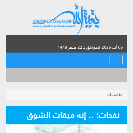
06 آب 2026 الموافق لـ 22 صفر 1448
القائمة
منـاسبــات
نفحات: .. إنه ميقات الشوق