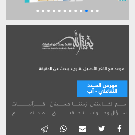
موعد مع الفكر الأصيل لقارىء يبحث عن الحقيقة
فهرس العـــدد
التفاعلي - آب
مــــــع الخــــــامنئي
زمننــــــا حســـــينيّ
قــــــــرآنيــــــــــــات
ســــؤال وجــــــواب
تــحــــقيـــــــــــــــق
مــجـــتمــــــــــــــــع