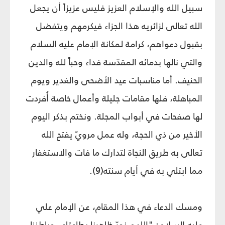
سبيل الله والإسلام العزيز فليس عزيزاً أن يجعل
الله تعالى لزائريه هذا الجزاء فيكرمهم ويتفضل
بقبول دعواهم، كرامة لمكانة الإمام عليه السلام
والتي نالها بدمائه المقدّسة فداء وحباً لله والدين
الحنيف. أما مناسبات عيد الأضحى والغدير ويوم
المباهلة، فلها مقامات جليلة وأعمال خاصة أُفردت
لها صفحات في أبواب المجلة. ونختم بذكر اليوم
الأخير من ذي الحجة، وله عمل مرويّ يفتح الله
تعالى به طريق النجاة لتدارك ما فات والاستغفار
مما ابتلي به في أيام سنته(9).
ومسك الدعاء في هذا المقام، عن الإمام علي
عليه السلام: "اللهم نورّ ظاهرنا بطاعتك، وباطننا