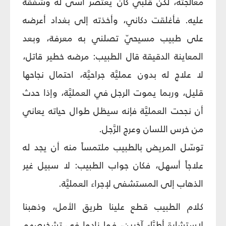
معالجته، لكنّ قلبي كان يعتصر أسى له وشفقة
عليه. فأغلقت دكاني، وأخذته إلى بغداد أعرضه
على طبيب مسيحيّ تصلني به معرفة، وبعد
المعاينة الدقيقة قال الطبيب: مرضه خطير قاتل،
لا علاج له بدون عمليَّة جراحيَّة، احتمال نجاحها
قليل، وربما يموت الرجل في العمليَّة، وإذا حدث
أن نجحت العمليَّة فإنه سيظل طوال حياته يعاني
من خرس اللسان وعرج الرَّجل.
توسّل المريض بالطبيب ملتمساً منه أن يجد له
علاجاً أسهل، فكان جواب الطبيب: لا سبيل غير
الذهاب إلى المستشفى لإجراء العمليَّة.
كلام الطبيب قطع علينا طريق الأمل، وذهبنا
لاستشارة أطبَّاء آخرين، فما زادوا في تشخيصهم