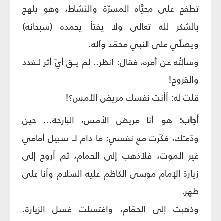
تطفح على محيَّاه المسرّة والنشاط، وهو يلهج
بالشكر لله تعالى ولا يفتأ يحمده (سبحانه)
ويصلّي على النبي محمّد وآله.
وسألتُه عن أمره، فقال: انظر.. لم يبق أيّ أثر للغدد
والقروح!
قلت له: أأنت نفسك مريض الأمس؟!
أجاب:
هو أنا مريض الأمس، البارحة... حين
ودّعتك، فكّرت مع نفسي: ما دام لا سبيل أمامي
غير الموت، فلأذهب إلى الحمام، ثم أروح إلى
زيارة الإمام موسى الكاظم عليه السلام وأنا على
طهر.
وذهبت إلى الحمَّام، واغتسلت غسل الزيارة.