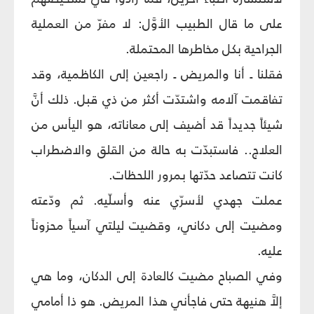
على ما قال الطبيب الأوَّل: لا مفرّ من العملية
الجراحية بكل مخاطرها المحتملة.
فقلنا ـ أنا والمريض ـ راجعين إلى الكاظمية، وقد
تفاقمت آلامه واشتدّت أكثر من ذي قبل. ذلك أنَّ
شيئاً جديداً قد أضيف إلى معاناته، هو اليأس من
العلاج.. فاستبدّت به حالة من القلق والاضطراب
كانت تتصاعد حدّتها بمرور اللحظات.
عملت جهدي لأسرّي عنه وأسلّيه. ثم ودّعته
ومضيت إلى دكاني، وقضيت ليلتي آسياً محزوناً
عليه.
وفي الصباح مضيت كالعادة إلى الدكان، وما هي
إلاَّ هنيهة حتى فاجأني هذا المريض. هو ذا أمامي