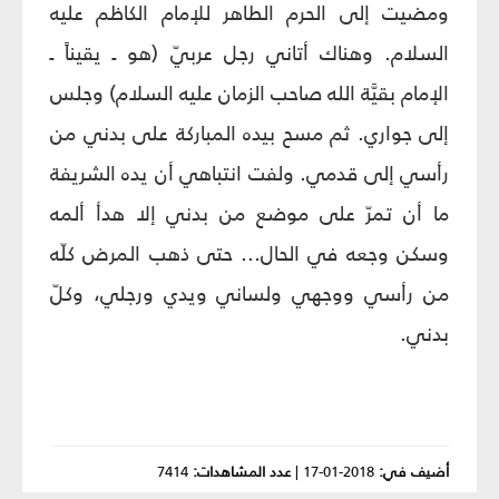
ومضيت إلى الحرم الطاهر للإمام الكاظم عليه
السلام. وهناك أتاني رجل عربيّ (هو ـ يقيناً ـ
الإمام بقيَّة الله صاحب الزمان عليه السلام) وجلس
إلى جواري. ثم مسح بيده المباركة على بدني من
رأسي إلى قدمي. ولفت انتباهي أن يده الشريفة
ما أن تمرّ على موضع من بدني إلا هدأ ألمه
وسكن وجعه في الحال... حتى ذهب المرض كلّه
من رأسي ووجهي ولساني ويدي ورجلي، وكلّ
بدني.
أضيف في:
2018-01-17
|
عدد المشاهدات:
7414