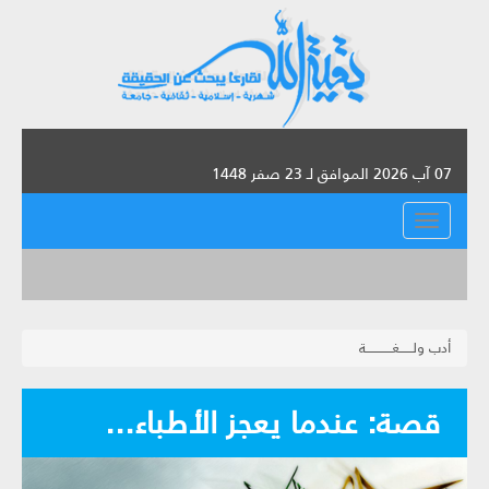
07 آب 2026 الموافق لـ 23 صفر 1448
القائمة
أدب ولــــــغــــــــــــة
قصة: عندما يعجز الأطباء...