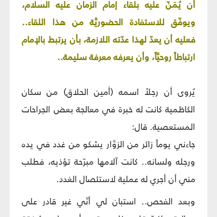
أن يُمَنّ عليه بلقاء إمام الزمان عليه السلام،
ويوفّق للاستفادة الحضوريَّة من هذا اللقاء..
فعليه أن يعدّ لهذا عدّته اللازمة، بأن يرتبط بالإمام
ارتباطاً روحيَّاً، وأن يعرفه معرفة سليمة..
يُروى أن رجلاً اسمه (أمين الحلاق) من سكان
الكاظمية كانت له خبرة في معالجة بعض الجراحات
المستعصية. قال:
جاءني يوماً زائر من الزوَّار يشكو من غدد في يده
ورجله ولسانه.. كانت آلامها مبرّحة تؤذيه، فطلب
مني أن أجري له عملية لاستئصال الغدد.
وبعد الفحص.. استبان لي أنّي غير قادر على