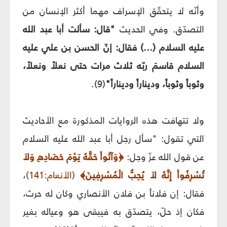
وأنّه لا يتحقّق الإسراف مهما أكثر الإنسان من
التصدّق. وفي الحديث
"قال: سألت أبا عبد الله
عليه السلام (...) فقال: إنّ الحسن بن علي عليه
السلام قاسمَ ربّه ثلاث مرات حتى نعلاً ونعلاً،
وثوباً وثوباً، وديناراً وديناراً"
(9).
ولا تتهافت هذه الروايات المذكورة مع الأحاديث
التي تقول: "سأل رجل أبا عبد الله عليه السلام
عن قول الله عزّ وجل:
﴿وَآتُواْ حَقَّهُ يَوْمَ حَصَادِهِ وَلاَ
تُسْرِفُواْ إِنَّهُ لاَ يُحِبُّ الْمُسْرِفِينَ﴾
(الأنعام:141)
،
فقال: إن فلاناً بن فلان الأنصاري وكان له حرث،
فكان إذ حلّ، يتصدّق به فيبقى هو وعياله بغير