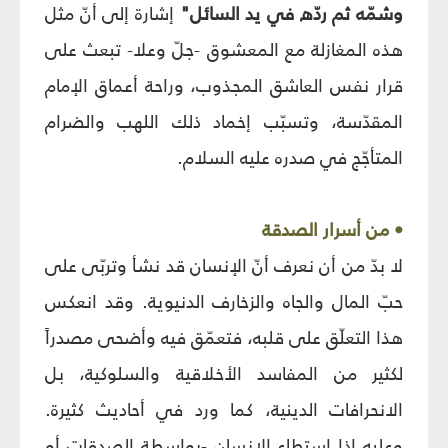
وشمّه ثم ردّه في يد السائل"
إشارة إلى أنّ مثل
هذه المغازلة مع المعشوق -جلّ وعلا- تبعث على
قرار نفس العاشق المجذوب، وراحة أعماق الإمام
المقدّسة، وتسبّب إخماد ذلك اللهب والضرام
المتأجّج في صدره عليه السلام.
• من أسرار الصدقة
لا بدّ من أن نعرف أنّ الإنسان قد نشأ وتربّى على
حبّ المال والجاه والزخارف الدنيوية. وقد انعكس
هذا التعلّق على قلبه، فتعمّق فيه وأضحى مصدراً
لكثير من المفاسد الأخلاقية والسلوكية، بل
الانحرافات الدينية، كما ورد في أحاديث كثيرة.
وعليه إذا استطاع الإنسان -بواسطة الصدقات أو