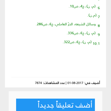
6. (م، ن)، ج4، ص10.
7.(م.ن).
8. وسائل الشيعة، الحرّ العاملي، ج6، ص286.
9. (م، ن)، ج6، ص336.
10.1 (م، ن)، ج6، ص322.
أضيف في:
2017-08-01
|
عدد المشاهدات:
7874
أضف تعليقاً جديداً