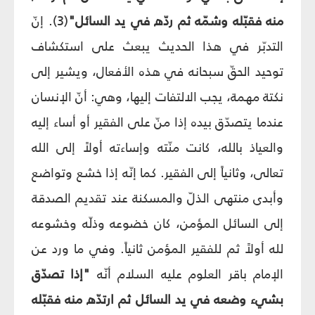
منه فقبّله وشمّه ثم ردّه في يد السائل"
(3). إنّ
التدبّر في هذا الحديث يبعث على استكشاف
توحيد الحقّ سبحانه في هذه الأفعال، ويشير إلى
نكتة مهمة، يجب الالتفات إليها، وهي: أنّ الإنسان
عندما يتصدّق بيده إذا منّ على الفقير أو أساء إليه
والعياذ بالله، كانت منّته وإساءته أولاً إلى الله
تعالى، وثانياً إلى الفقير. كما إنّه إذا خشع وتواضع
وأبدى منتهى الذلّ والمسكنة عند تقديم الصدقة
إلى السائل المؤمن، كان خضوعه وذلّه وخشوعه
لله أولاً ثم للفقير المؤمن ثانياً. وفي ما ورد عن
الإمام باقر العلوم عليه السلام أنّه
"إذا تصدّق
بشيء وضعه في يد السائل ثم ارتدّه منه فقبّله