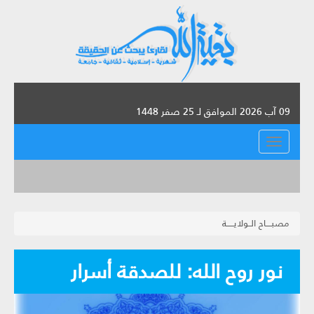
09 آب 2026 الموافق لـ 25 صفر 1448
القائمة
مصبــــاح الــولايـــــة
نور روح الله: للصدقة أسرار