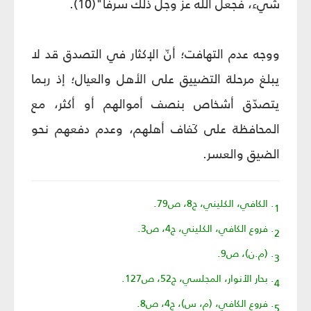
شيء، فجعل الله عزّ وجلّ ذلك سرفاً"(10).
ووجه عدم التهافت؛ أنّ الإكثار في التصدق قد لا
يبلغ مرحلة التضييق على الأهل والعيال؛ إذ ربما
يتصدّق أشخاص بنصف أموالهم أو أكثر، مع
المحافظة على كَفاف أهلهم، وعدم دفعهم نحو
الضيق والعسر.
1. الكافي، الكليني، ج8، ص79.
2. فروع الكافي، الكليني، ج4، ص3.
3. (م.ن)، ص9.
4. بحار الأنوار، المجلسي، ج52، ص127.
5. فروع الكافي، (م، س)، ج4، ص8.