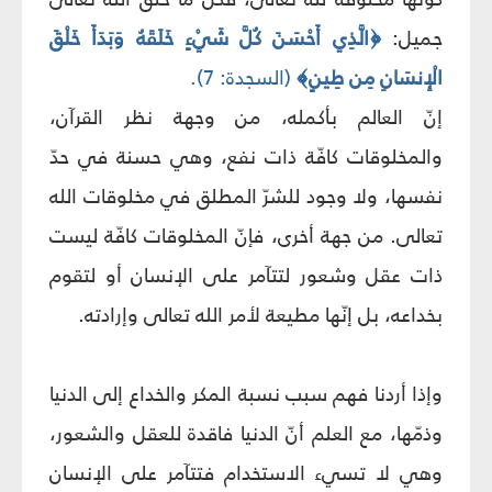
جميل:
﴿الَّذِي أَحْسَنَ كُلَّ شَيْءٍ خَلَقَهُ وَبَدَأَ خَلْقَ
الْإِنسَانِ مِن طِينٍ﴾
(السجدة: 7).
إنّ العالم بأكمله، من وجهة نظر القرآن،
والمخلوقات كافّة ذات نفع، وهي حسنة في حدّ
نفسها، ولا وجود للشرّ المطلق في مخلوقات الله
تعالى. من جهة أخرى، فإنّ المخلوقات كافّة ليست
ذات عقل وشعور لتتآمر على الإنسان أو لتقوم
بخداعه، بل إنّها مطيعة لأمر الله تعالى وإرادته.
وإذا أردنا فهم سبب نسبة المكر والخداع إلى الدنيا
وذمّها، مع العلم أنّ الدنيا فاقدة للعقل والشعور،
وهي لا تسيء الاستخدام فتتآمر على الإنسان