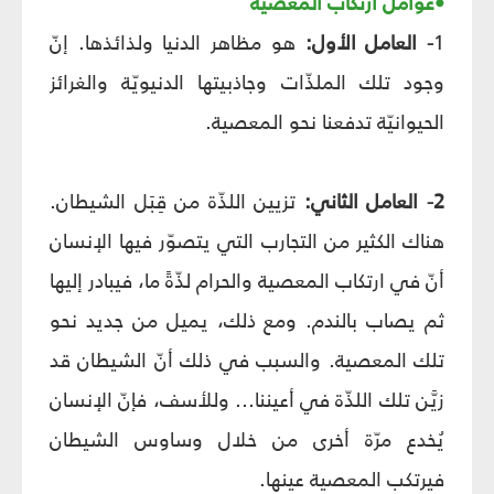
•عوامل ارتكاب المعصية
1
- العامل الأول:
هو مظاهر الدنيا ولذائذها. إنّ
وجود تلك الملذّات وجاذبيتها الدنيويّة والغرائز
الحيوانيّة تدفعنا نحو المعصية.
2- العامل الثاني:
تزيين اللذّة من قِبَل الشيطان.
هناك الكثير من التجارب التي يتصوّر فيها الإنسان
أنّ في ارتكاب المعصية والحرام لذّةً ما، فيبادر إليها
ثم يصاب بالندم. ومع ذلك، يميل من جديد نحو
تلك المعصية. والسبب في ذلك أنّ الشيطان قد
زيَّن تلك اللذّة في أعيننا... وللأسف، فإنّ الإنسان
يُخدع مرّة أخرى من خلال وساوس الشيطان
فيرتكب المعصية عينها.