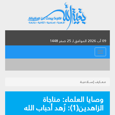
09 آب 2026 الموافق لـ 25 صفر 1448
القائمة
مـعـــارف إســـلاميــة
وصايا العلماء: مناجاة
الزاهدين(1): زُهد أحباب الله