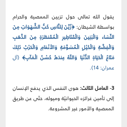
يقول الله تعالى حول تزيين المعصية والحرام
بواسطة الشيطان:
﴿زُيِّنَ لِلنَّاسِ حُبُّ الشَّهَوَاتِ مِنَ
النِّسَاء وَالْبَنِينَ وَالْقَنَاطِيرِ الْمُقَنطَرَةِ مِنَ الذَّهَبِ
وَالْفِضَّةِ وَالْخَيْلِ الْمُسَوَّمَةِ وَالأَنْعَامِ وَالْحَرْثِ ذَلِكَ
مَتَاعُ الْحَيَاةِ الدُّنْيَا وَاللّهُ عِندَهُ حُسْنُ الْمَآبِ﴾
(آل
عمران: 14).
3- العامل الثالث:
هوى النفس الذي يدفع الإنسان
إلى تأمين غرائزه الحيوانيّة وميوله، حتّى عن طريق
المعصية والأمور غير المشروعة.