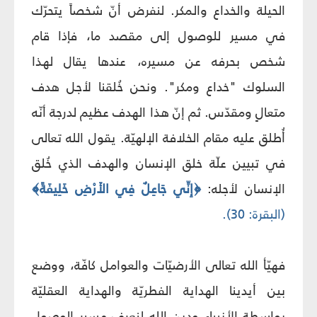
الحيلة والخداع والمكر. لنفرض أنّ شخصاً يتحرّك
في مسير للوصول إلى مقصد ما، فإذا قام
شخص بحرفه عن مسيره، عندها يقال لهذا
السلوك "خداع ومكر". ونحن خُلقنا لأجل هدف
متعالٍ ومقدّس. ثم إنّ هذا الهدف عظيم لدرجة أنّه
أُطلق عليه مقام الخلافة الإلهيّة. يقول الله تعالى
في تبيين علّة خلق الإنسان والهدف الذي خُلق
الإنسان لأجله:
﴿إِنِّي جَاعِلٌ فِي الأَرْضِ خَلِيفَةً﴾
(البقرة: 30).
فهيّأ الله تعالى الأرضيّات والعوامل كافّة، ووضع
بين أيدينا الهداية الفطريّة والهداية العقليّة
بواسطة الأنبياء ودين الله لنعرف مسير الوصول