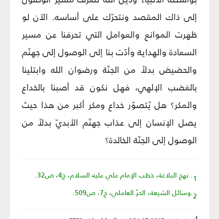
إلى ذاك المقصد ونتحرّك على أساسه. الآن لو
ظهرت الموانع والعوامل التي تحرفنا عن مسير
السعادة والهداية وأدّت بنا إلى الوصول إلى جهنّم
والحضيض بدلاً من الجنّة ورضوان الله وابتلينا
بالغضب الإلهي، فهل نكون قد أصبنا بالخداع
والمكر؟ هل يُتصوّر خداع ومكر أكبر من هذا حيث
يصل الإنسان إلى عذاب جهنّم الأبديّ بدلاً من
الوصول إلى الجنّة الخالدة؟
1. نهج البلاغة، خطب الإمام علي عليه السلام، ج4، ص32.
2.وسائل الشيعة، الحرّ العاملي، ج7، ص509.