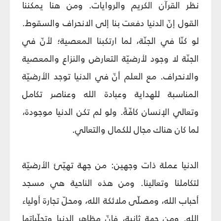
نظر القرآن الكريم والروايات. ومن هنا يمكننا
القول إنّ الدنيا دفعت بنا إلى الانحراف والسقوط.
لو كنّا في الجنّة، لما ارتكبنا المعصية؛ لأنّ في
الجنّة لا وجود لأرضيّة التعارض والنزاع والمعصية
والانحراف. مع العلم أنّ في الدنيا توجد الأرضيّة
المناسبة للهداية وعبادة الله وعناصر تكامل
وتعالي الإنسان كافّةً. ولو لم تكن الدنيا موجودة،
لما كان هناك مجال للكمال والتعالي.
الدنيا عملة ذات وجهين: من جهة تهيّئ الأرضيّة
لتكاملنا وتعالينا. ومن هذه الناحية هي مسجد
أحباب الله، ومصلّى ملائكة الله، ومحلّ تجارة أولياء
الله. ومن جهة ثانية، فإنّ مظاهر الدنيا وتجلّياتها