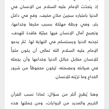
إذ يتحدّث الإمام عليه السلام عن الإنسان في
الدنيا باعتباره سجينَ مكانٍ مخيف، وقع في داخل
بئر، وفي ورطة مهلكة بسبب مكرها وخداعها،
وتصبح آمال الإنسان فيها عبثيّة فاقدة للهدف،
تجذبه الدنيا ويستسلم في النهاية لها. ثمّ يدعو
الإمام عليه السلام الله تعالى أن يكون ملجأً
للإنسان مقابل حبائل الدنيا وخداعها وأن يجعله
في صيانته وعصمته، ليكون محفوظاً من شرور
الخداع وما تزيّنه للإنسان.
وهنا يُطرح أكثر من سؤال: لماذا نسب القرآن
الكريم والعديد من الروايات، ومن جملتها هذه