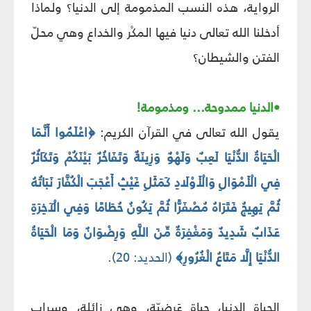
الرواية، هذه النسب المذمومة إلى الدنيا؟ ولماذا
أدخلنا الله تعالى دنيا فيها المكْر والخداع وهي محلّ
الفتن والشيطان؟
•الدنيا ممدوحة... ومذمومة!
يقول الله تعالى في القرآن الكريم:
﴿اعْلَمُوا أَنَّمَا
الْحَيَاةُ الدُّنْيَا لَعِبٌ وَلَهْوٌ وَزِينَةٌ وَتَفَاخُرٌ بَيْنَكُمْ وَتَكَاثُرٌ
فِي الْأَمْوَالِ وَالْأَوْلَادِ كَمَثَلِ غَيْثٍ أَعْجَبَ الْكُفَّارَ نَبَاتُهُ
ثُمَّ يَهِيجُ فَتَرَاهُ مُصْفَرًّا ثُمَّ يَكُونُ حُطَامًا وَفِي الْآخِرَةِ
عَذَابٌ شَدِيدٌ وَمَغْفِرَةٌ مِّنَ اللَّهِ وَرِضْوَانٌ وَمَا الْحَيَاةُ
الدُّنْيَا إِلَّا مَتَاعُ الْغُرُورِ﴾
(الحديد: 20).
الحياة الدنيا، حياة عَرضيّة، وهي زائلة، وسراب