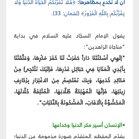
أن لا نُخْدع بمظاهرها:
﴿فَلَا تَغُرَّنَّكُمُ الْحَيَاةُ الدُّنْيَا وَلَا
يَغُرَّنَّكُم بِاللَّهِ الْغَرُورُ﴾ (لقمان: 33).
يقول الإمام السجّاد عليه السلام في بداية
"مناجاة الزاهدين":
"إلَهِي أسْكَنْتَنَا دَاراً حَفَرَتْ لَنَا حُفَرَ مَكْرِهَا، وَعَلَّقَتْنَا
بِأيْدِي الْمَنَايَا فِي حَبَائِلِ غَدْرِهَا، فَإلَيْكَ نَلْتَجِئُ مِنْ
مَكَائِدِ خُدَعِهَا، وَبِكَ نَعْتَصِمُ مِنَ الاغْتِرَارِ بِزَخَارِفِ
زِينَتِهَا، فَإنَّهَا الْمُهْلِكَةُ طُلَّابَهَا، الْمُتْلِفَةُ حُلَّالَهَا،
الْمَحْشُوَّةُ بِالْآفَاتِ، الْمَشْحُونَةُ بِالنَّكَبَاتِ".
•الإنسان أسير مكر الدنيا وخداعها
يقدّم المقطع المتقدّم صورة مذمومة عن الدنيا؛