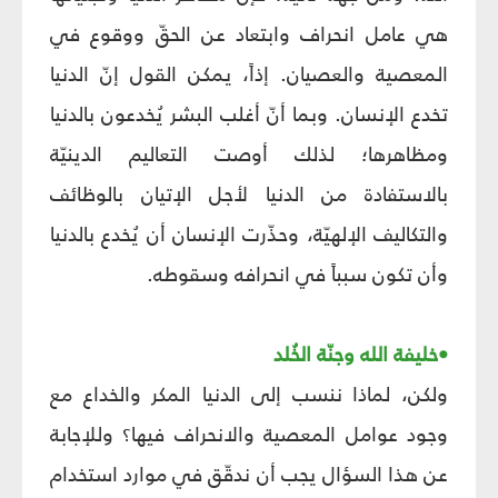
هي عامل انحراف وابتعاد عن الحقّ ووقوع في
المعصية والعصيان. إذاً، يمكن القول إنّ الدنيا
تخدع الإنسان. وبما أنّ أغلب البشر يُخدعون بالدنيا
ومظاهرها؛ لذلك أوصت التعاليم الدينيّة
بالاستفادة من الدنيا لأجل الإتيان بالوظائف
والتكاليف الإلهيّة، وحذّرت الإنسان أن يُخدع بالدنيا
وأن تكون سبباً في انحرافه وسقوطه.
•خليفة الله وجنّة الخُلد
ولكن، لماذا ننسب إلى الدنيا المكر والخداع مع
وجود عوامل المعصية والانحراف فيها؟ وللإجابة
عن هذا السؤال يجب أن ندقّق في موارد استخدام