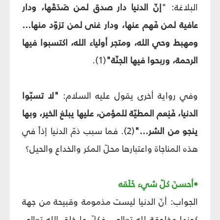
البلاغة: "
إنّ الدنيا دار صدق لمن صَدَقَها، ودار
عافية لمن فَهم عنها، ودار غنى لمن تزوّد منها...
ومهبط وحي الله، ومتجر أولياء الله، اكتسبوا فيها
الرحمة، وربحوا فيها الجنّة"
(1).
وفي رواية أخرى يقول عليه السلام:
"لا تسبّوا
الدنيا، فَنِعم المطيّة للمؤمن، عليها يبلغ الخير، وبها
ينجو من الشر..."
(2). فما سبب ذمّ الدنيا إذاً في
هذه المناجاة واعتبارها محلّ المكر والخداع والحيل؟
•أحسنَ كلّ شيء خَلَقه
الجواب: أنّ الدنيا ليست مذمومة وقبيحة من جهة
كونها مخلوقة لله تعالى، فكلّ ما خلق الله تعالى