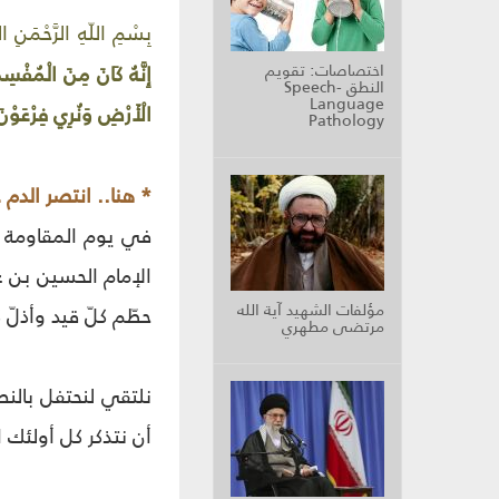
بِسْمِ اللّهِ الرَّحْمَنِ ال
اختصاصات: تقويم
إِنَّهُ كَانَ مِنَ الْمُفْس
النطق Speech-
Language
الْأَرْضِ وَنُرِي فِرْعَوْنَ
Pathology
* هنا.. انتصر الدم
في يوم المقاومة وا
الإمام الحسين بن ع
مؤلفات الشهيد آية الله
حطّم كلّ قيد وأذلّ 
مرتضى مطهري
نلتقي لنحتفل بالنص
أن نتذكر كل أولئك