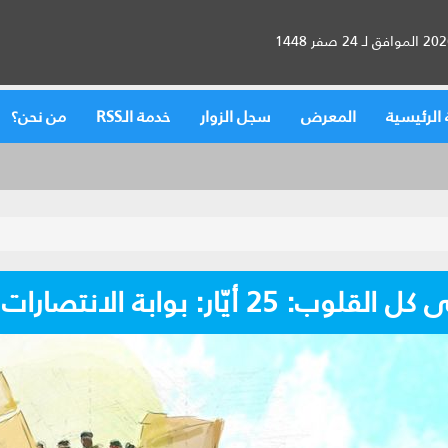
الرئيسية
المعرض
سجل الزوار
خدمة الـRSS
من نحن؟
أيّار: بوابة الانتصارات الآتية(*)