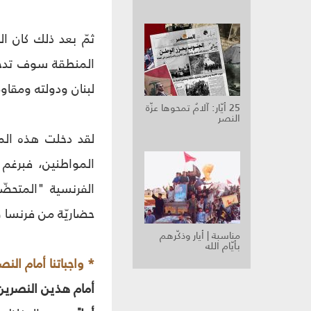
ثمّ بعد ذلك كان ا
المنطقة سوف تدخل 
لبنان ودولته ومقاو
25 أيّار: آلامٌ تمحوها عزّة
النصر
المواطنين، فبرغم 
الفرنسية "المتحضّ
حضاريّة من فرنسا و
مناسبة | أيار وذكّرهم
بأيّام الله
* واجباتنا أمام الن
أمام هذين النصرين ا