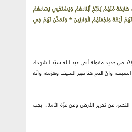
ائِفَةً مِّنْهُمْ يُذَبِّحُ أَبْنَاءهُمْ وَيَسْتَحْيِي نِسَاءهُمْ
مْ أَئِمَّةً وَنَجْعَلَهُمُ الْوَارِثِينَ * وَنُمَكِّنَ لَهُمْ فِي
كّد من جديد مقولة أبي عبد الله سيّد الشهداء
السيف، وأنّ الدم هنا قهر السيف وهزمه، وأنّه
النصر، عن تحرير الأرض وعن عزّة الأمة.. يجب