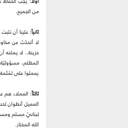
أولاً
: يجب الحفاظ ع
من الجميع.
ثانياً
: علينا أن نثبت
لا أتحدّث عن مخاوف
حزينة.. لا يمكنه أ
المظلم، مسؤوليّة 
يعملوا على لمْلَمة 
ثالثاً
: العملاء هم عب
لبنانيّ مسلم ومسيح
الله المختار.