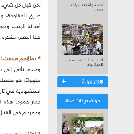
لكن قبل كل شيء وبع
قصة واقعية: دراجة
حميد
طريق المقاومة، ود
أعدائنا الرعب، وه
هذا النصر، نشكره ون
* دماؤهم صنعت ال
اختصاصات: هندسة
الميكانيك
وعندما نأتي إلى شكر
مجهولاً، هو فضيلة 
الأكثر قراءةً
استشهادية في تاري
مواضيع ذات صلة
عمار حمود: هذه ال
وعمرهم في القتال و