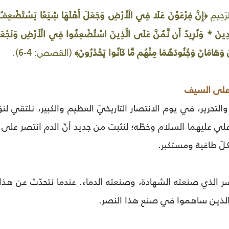
رَّحِيمِ
إِنَّ فِرْعَوْنَ عَلَا فِي الْأَرْضِ وَجَعَلَ أَهْلَهَا شِيَعًا يَسْتَضْعِفُ طَ
﴿
ِدِينَ * وَنُرِيدُ أَن نَّمُنَّ عَلَى الَّذِينَ اسْتُضْعِفُوا فِي الْأَرْضِ وَنَجْعَلَهُ
 وَهَامَانَ وَجُنُودَهُمَا مِنْهُم مَّا كَانُوا يَحْذَرُونَ
(القصص: 4-6).
﴾
 على السيف
لتحرير، في يوم الانتصار التاريخيّ العظيم والكبير، نلتقي لنؤ
لي عليهما السلام وخطّه؛ لنثبت من جديد أنّ الدم انتصر على 
كلّ طاغية ومستكبر.
ر الذي صنعته الشهادة، وصنعته الدماء. عندما نتحدّث عن هذا 
 الذين ساهموا في صنع هذا النصر.