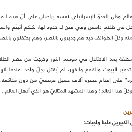
لعالم وكان العدوّ الإسرائيلي نفسه يراهنان على أنّ هذه ال
في ظلام دامس وفي فتن لا حدود لها، لكنكم أثبتّم والمقاوم
مته وكلّ الطوائف فيه هم جديرون بالنصر، وهم يحتفلون بالنصر
تدمير البيوت والقمع والقهر، لم يُقتل رجلٌ واحد. عندما ان
رة" على إعدام عشرة آلاف عميل فرنسيّ من دون محاكمة. إنّ 
كلّ هذا العالم! وهذا المشهد المثاليّ هو الذي أذهل العالم.. 
صرين
لكبيرين علينا واجبات: