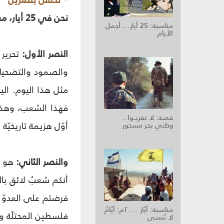
* نحتفل بنصرين
نحن في 25 أيار، مع اللبنانيين جميعاً، نحتفل بنصرين وليس بنصرٍ واحد.
مناسبة: 25 أيار... أجمل
الأيام
النصر الأول:
تحرير
والصمود والتضحيات
مثل هذا اليوم. ال
فهذا الشعب، وهذه 
قصة: لا تقربــوا..
أوّل هزيمة تاريخيّ
وطني بحر مسجور
والنصر الثاني:
هو ك
أنكم شعبٌ لائق بال
فرضتم على العدوّ 
مناسبة: أيّار ٢٠٠٠م: أيّامٌ
فلسطين المحتلّة وك
لا تُنسى