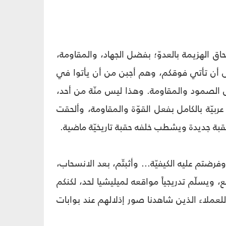
اق الهزيمة بالعدوّ؛ بفضل الجهاد، والمقاومة،
على أن تأتي فوقكم، وهم أجبن من أن يأتوا في
 الصمود والمقاومة. وهذا ليس منّة من أحد،
بيّة بالكامل بفعل القوّة والمقاومة، وألحقت
حقبة جديدة ويشطب خلفه حقبة تاريخيّة ماضية.
ضتم عليه الكيفيّة... وأثبتّم، بعد الانسحاب،
، ويسلّم تدريجياً مواقعه لميليشيا لحد، لكنكم
عملاء الذين شاهدنا صور إذلالهم عند بوابات