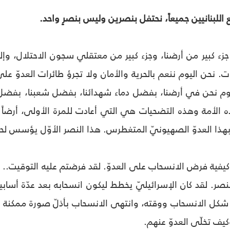
 جزء كبير من أرضنا، وجزء كبير من معتقلي سجون الاحتلال، وإلح
. نحن اليوم ننعم بالحرية والأمان ولا تجرؤ طائرات العدوّ 
يوم نحن في أرضنا، بفضل دماء شهدائنا، بفضل شعبنا، بفضل
الأمة وهذه التضحيات هي التي أعادت للمرة الأولى، أرضاً عر
ة بهذا العدوّ الصهيونيّ المتغطرس. هذا النصر الأوّل يؤسس ل
يفية فرض الانسحاب على العدوّ. لقد فرضتم عليه التوقيت.. وفر
نصر. لقد كان الإسرائيليّ يخطط ليكون انسحابه بعد عدّة أسابيع
شكل الانسحاب ووقته، وانتهى الانسحاب بأذلّ صورة ممكنة لل
يف تخلّى العدوّ عنهم.