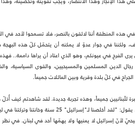
لى هذا الإنجاز وهذا الانتصار، ويجب تقويته وتحصينه، وهذا 
 في هذه المنطقة أننا لائقون بالنصر، فلا تسمحوا لأحد في الأي
، ولكننا في جوار عدوّ لا يمكنه أن يتحمّل كلّ هذه البهجة 
ن يرى الفرح في عيونكم، وهو الذي اعتاد أن يراها دامعة.. فهذه
رجال الدين المسلمين والمسيحيين، والقوى السياسية، والفاعل
الجراح في كلّ بلدة وقرية وبين العائلات جميعاً.
رة للّبنانيين جميعاً، وهذه تجربة جديدة. لقد شاهدتم كيف أُذلّ
العميل أنطوان لحد يقول: "لقد أخلصنا لـ"إسرا
يّ لأنّ إسرائيل لا يعنيها ولا يهمّها أحد في لبنان. في نظر