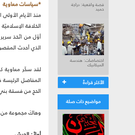
*سياسات معاوية
قصة واقعية: دراجة
حميد
منذ الأيام الأولى 
الذي أحدث المقصورة(3) في المسجد، لتفصله عن المصلّين، وهو أول من خط
اختصاصات: هندسة
الميكانيك
لقد سخّر معاوية كلّ
المفاصل الرئيسة في
الأكثر قراءةً
الحج من فسقة بني أ
مواضيع ذات صلة
وهاكَ مجموعة من ا
أولاً: الجيش