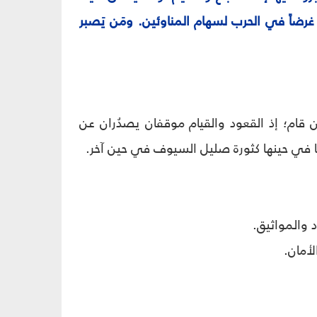
 غرضاً في الحرب لسهام المناوئين. ومَن يَصبر
ن قام؛ إذ القعود والقيام موقفان يصدُران عن
ُلها في حينها كثورة صليل السيوف في حين آخر.
د والمواثيق.
لأمان.