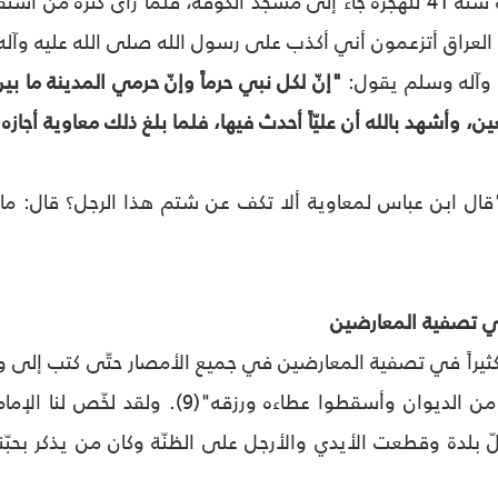
معاوية عام الجماعة سنة 41 للهجرة جاء إلى مسجد الكوفة، فلمّا رأى
أهل العراق أتزعمون أني أكذب على رسول الله صلى الله عليه 
ه وآله وسلم يقول:
"إنّ لكل نبي حرماً وإنّ حرمي المدينة ما بي
ن، وأشهد بالله أن عليّاً أحدث فيها، فلما بلغ ذلك معاوية أجازه 
"قال ابن عباس لمعاوية ألا تكف عن شتم هذا الرجل؟ قال: ما
ي تصفية المعارضين
راً في تصفية المعارضين في جميع الأمصار حتّى كتب إلى ولاته "
وأهل بيته فامحوه من الديوان وأسقطوا عطا
 بلدة وقطعت الأيدي والأرجل على الظنّة وكان من يذكر بحبّنا