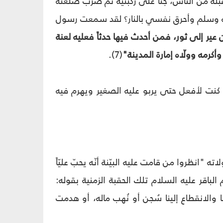
 كثرة من استقبله من الناس، جثا على ركبتيه ثمّ ضرب صلعته
وآله وسلم وأحرق نفسي بالنار؟ لقد سمعت رسول
ن عير إلى ثور، فمن أحدث فيها حدثاً فعليه لعنة
وأكرمه وولّاه إمارة المدينة"
(7).
 كنت لأفعل حتى يربو عليه الصغير ويهرم فيه
انظروا من قامت عليه البيّنة أنّه يحبّ عليّاً
ءه ورزقه"(9). ولقد لخّص لنا الإمام الباقر عليه السلام تلك الحقبة الزمنية بقوله:
 والانقطاع إلينا سُجن أو نُهب ماله، أو هدمت