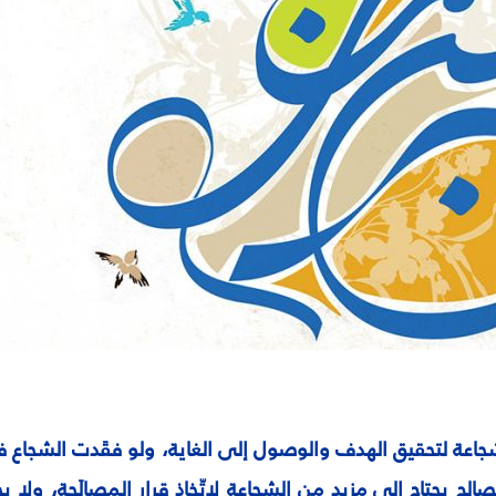
شجاعة لتحقيق الهدف والوصول إلى الغاية، ولو فقَدت الشجاع ف
لِح يحتاج إلى مزيد من الشجاعة لاتّخاذ قرار المصالَحة، ولا يجر