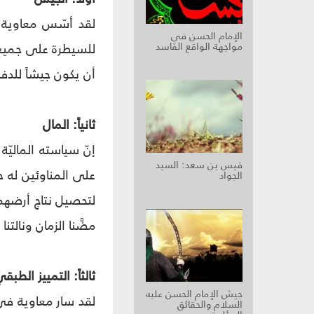
لقد أسّس معاوية ج
الإمام الحسن في
مواجهة الواقع الفاسد
للسيطرة على جميع 
أن يكون جيشاً للدفا
ثانياً: المال
إنّ سياسته المالي
قيس بن سعد: السيد
على المناوئين له ح
الجواد
لتحصيل نتاج أرضهم ف
مضَّنا الزمان ونالتنا ا
ثالثاً: التمييز الطبق
جيش الإمام الحسن عليه
لقد سار معاوية في 
السلام والحقائق