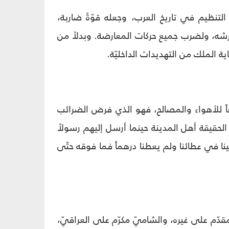
تنظيم في تاريخ العرب، وجعله قوّةً ضاربة،
رشه، ولضرب جميع حركات المعارضة. وبدلاً من
ية الملك من التهديدات الداخليّة.
اً للأهواء والمصالح، فهو الذي فرض الضرائب
الحقيقة أهل المدينة حينما أرسل إليهم رسولاً
لينا في عطائنا ولم يعطنا درهماً فما فوقه حتّى
دّم على غيره، والشاميّ مكرّم على العراقيّ،