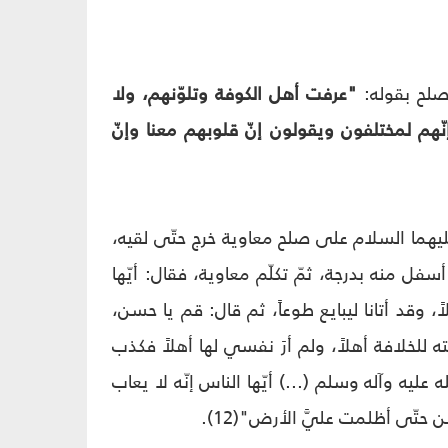
صلح بقوله:
"عرفت أهل الكوفة وتلوّنهم، ولا
ّهم لمختلفون ويقولون إنّ قلوبهم معنا وإنّ
يهما السلام على صلح معاوية خرج حتّى لقيه،
فل منه بدرجة، ثمّ تكلّم معاوية، فقال: أيّها
، وقد أتانا ليبايع طوعاً، ثم قال: قم يا حسن،
للخلافة أهلاً، ولم أرَ نفسي لها أهلاً فكذب
ليه وآله وسلم (...) أيّها الناس إنّه لا يعاب
 حتّى أظلمت عليَّ الأرض"(12).