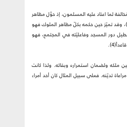
الفة لما اعتاد عليه المسلمون، إذ حوَّل مظاهر
لخلافة الإسلاميّة إلى مظاهر كسرويّة وقيصريّة، حتّى وُصفَ بأنّه كسرى العرب(1)، وقد تميّز حين حكمه بكلّ مظاهر الملوك فهو
 والحاكم، لتعطيل دور المسجد وفاعليّته في المجتمع، فهو
تحصين ملكه ولضمان استمراره وبقائه. ولذا كانت
عاة تديّنه. فعلى سبيل المثال كان أحد أمراء