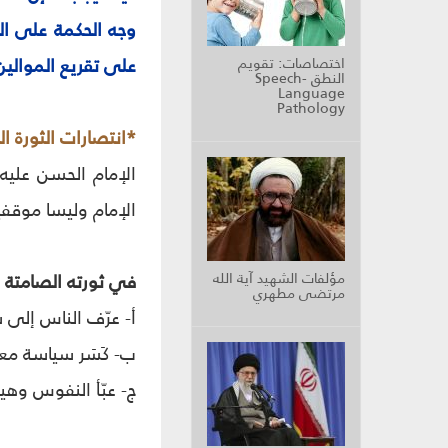
وجه الحكمة على الك
على تقريع الموالين
اختصاصات: تقويم
النطق Speech-
Language
Pathology
*انتصارات الثورة ا
الإمام الحسن عليه 
الإمام وليسا موقفي
مؤلفات الشهيد آية الله
في ثورته الصامتة ح
مرتضى مطهري
أ- عرّف الناس إلى ش
ب- كَسَر سياسة معاو
ج- عبّأ النفوس وهيأ