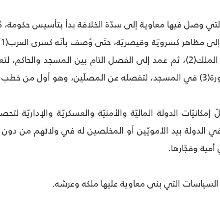
التي وصل فيها معاوية إلى سدّة الخلافة بدأ بتأسيس حكومة، مُخ
ا
أوّل من اتّخذ سرير الملك(2)، ثم عمد إلى الفصل التام بين المسجد
ب قاعداً(4).
 إمكانيّات الدولة الماليّة والأمنيّة والعسكريّة والإداريّة ل
 الدولة بيد الأمويّين أو المخلصين له في ولائهم من دون مرا
مية وفجّارها.
لسياسات التي بنى معاوية عليها ملكه وعرشه.