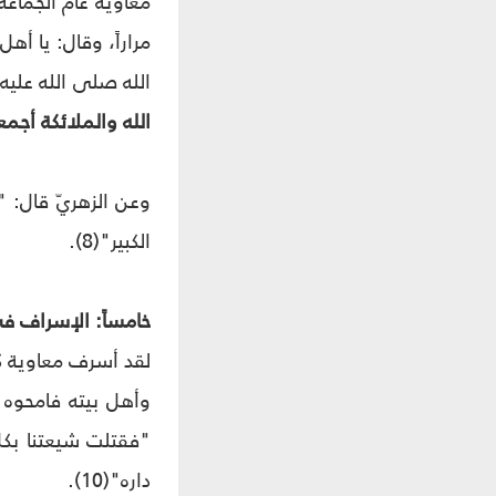
مراراً، وقال: يا 
الله صلى الله علي
الله والملائكة أجمعي
وعن الزهريّ قال: 
الكبير"(8).
خامساً: الإسراف ف
لقد أسرف معاوية كثي
"فقتلت شيعتنا بكلّ
داره"(10).