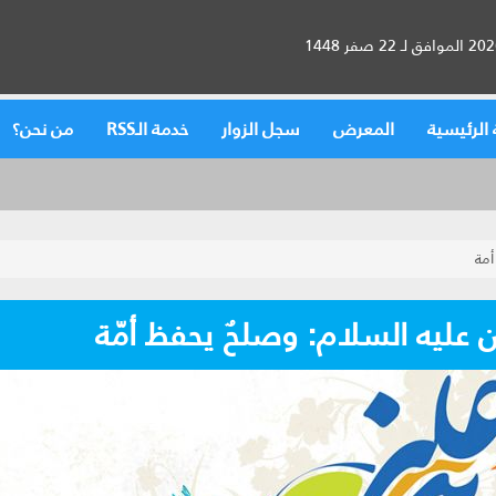
الرئيسية
المعرض
سجل الزوار
خدمة الـRSS
من نحن؟
أمة
 عليه السلام: وصلحٌ يحفظ أمّة