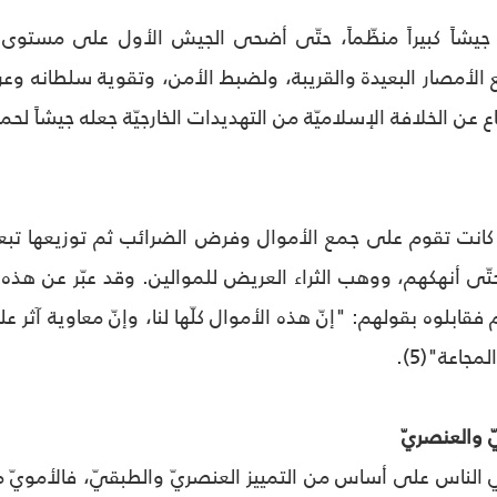
يشاً كبيراً منظّماً، حتّى أضحى الجيش الأول على مستوى ال
الأمصار البعيدة والقريبة، ولضبط الأمن، وتقوية سلطانه وع
ع عن الخلافة الإسلاميّة من التهديدات الخارجيّة جعله جيشاً لحما
ّة كانت تقوم على جمع الأموال وفرض الضرائب ثم توزيعها تبع
تّى أنهكهم، ووهب الثراء العريض للموالين. وقد عبّر عن هذه 
قابلوه بقولهم: "إنّ هذه الأموال كلّها لنا، وإنّ معاوية آثر ع
لمجاعة"(5).
يّ والعنصريّ
الناس على أساس من التمييز العنصريّ والطبقيّ، فالأمويّ مق