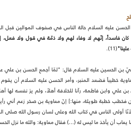
ح
لحسن عليه السلام حالة الناس في صفوف الموالين قبل ال
ان فاسداً، إنّهم لا وفاء لهم ولا ذمّة في قول ولا فعل، إن
لينا"
(11).
يّ بن الحسين عليه السلام قال: "لمّا أجمع الحسن بن علي عل
اوية خطيباً فصَعد المنبر، وأمر الحسن عليه السلام أن يقوم أس
 علي وابن فاطمة، رآنا للخلافة أهلاً، ولم يرَ نفسه لها أهلاً
 فخطب خطبة طويلة، منها:] إنّ معاوية بن صخر زعم أني رأيته 
أنّا أولى الناس في كتاب الله وعلى لسان رسول الله صلى الله ع
ما يعاب أن يأخذ ما ليس له (...) فقال معاوية: والله ما نزل الحسن