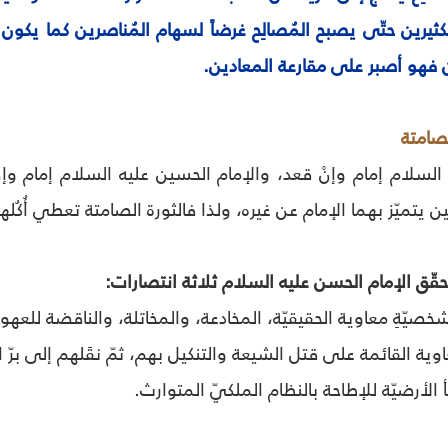
ثيرين حتّى يصبح المُصالِح غرضاً لسهام المُناصرين كما يكون
 فهو أصبر على مقارعة المعادين.
لصامتة
السلام إمام وإنْ قعد، والإمام الحسين عليه السلام إمام وإ
ن يتميّز بهما الإمام عن غيره، ولذا فالثورة الصامتة تعطي أُك
قّق الإمام الحسن عليه السلام ثلاثة انتصارات:
خصيّةِ معاوية الحقيقيّة، المخادعة، والمخاتلة، والناقضة للعهو
ية القائمة على قتل الشيعة والتنكيل بهم، ثمّ نقَلهم إلى برّ ا
 الأرضيّة للإطاحة بالنظام الملكيّ المتوارث.