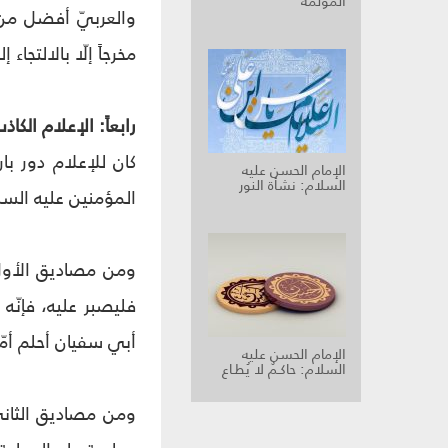
المؤلمة
والعربيّ أفضل من 
مخرجاً إلّا بالالتجاء
رابعاً: الإعلام الكاذ
كان للإعلام دور ب
الإمام الحسن عليه
السلام: نشأة النور
المؤمنين عليه السل
ومن مصاديق الأول، 
فليصبر عليه، فإنّ
أبي سفيان أحلم أمّتي وأجودها"(6)، "وصا
الإمام الحسن عليه
السلام: حاكـمٌ لا يُطـاع
ومن مصاديق الثاني