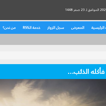
الرئيسية
المعرض
سجل الزوار
خدمة الـRSS
من نحن؟
أكله الذئب...