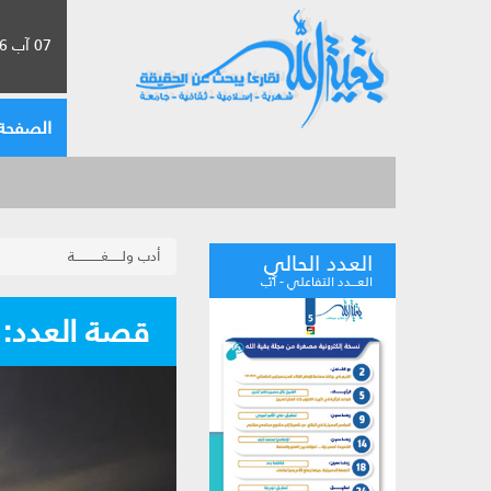
07 آب 2026 الموافق لـ 23 صفر 1448
الصفحة 
أدب ولــــــغــــــــــــة
العدد الحالي
العـــدد التفاعلي - آب
قصة العدد: ف