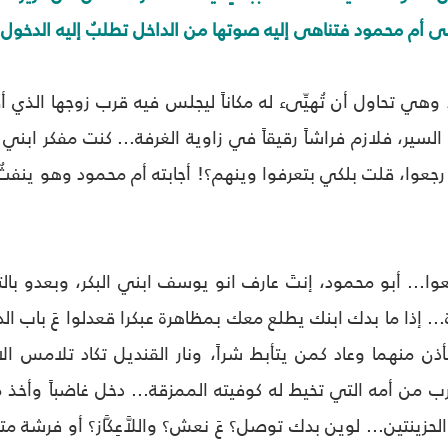
لى أم محمود فتناهى إليه صوتها من الداخل تطلبُ إليه الدخول.
، وهي تحاول أن تُهيِّى‏ء له مكاناً ليجلس فيه قرب زوجها الذي
السير، فلازم فراشاً رقيقاً في زاوية الغرفة... كنت مفكر ا
جعوا، قلت بلكي بتعرفوا وينهم؟! أجابته أم محمود وهو ينفثُ 
عوا... أبو محمود، إنتَ عارف انو يوسف ابني البكر، وبعدو ب
.. إذا ما بدك ابنك يطلع معك بمظاهرة عبكرا قعدلوا عَ باب ا
أذن منهما وعاد كمن يتأبط شراً، ونار القنديل تكاد تلامس ال
من أمه التي تخيط له كوفيته الممزقة... دخل غاضباً وأخذ من
نتين... لوين بدك توصل؟ عَ نعش؟ واللاَّعِكَّاز؟ أو فرشة متل أ