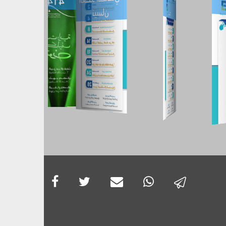
العـــــدد 413
نيسان