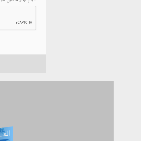
سيتم عرض التعليق على 
العـ
العـــدد التفاعلي -