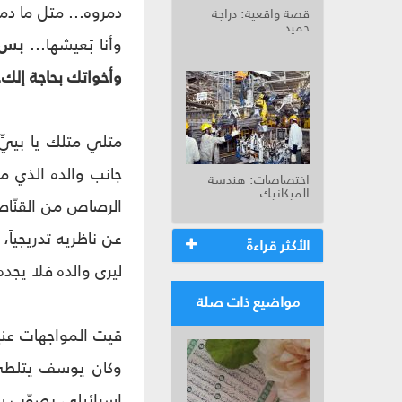
دمروه... متل ما د
قصة واقعية: دراجة
حميد
وأنا بَعيشها...
بس ب
وأخواتك بحاجة إلك..
متلي متلك يا بييّ
جانب والده الذي م
اختصاصات: هندسة
الميكانيك
الرصاص من القنَّا
عن ناظريه تدريجياً
الأكثر قراءةً
ليرى والده فلا يجده
مواضيع ذات صلة
قيت المواجهات عنيف
وكان يوسف يتلطى 
إسرائيلي يصوّب سل