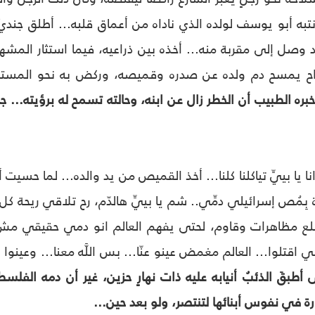
ا انتبه أبو يوسف لولده الذي ناداه من أعماق قلبه... أطلق 
وصل إلى مقربة منه... أخذه بين ذراعيه، فيما استثار المشه
راح يمسح دم ولده عن صدره وقميصه، وركض به نحو المست
خبره الطبيب أن الخطر زال عن ابنه، وحالته تسمح له برؤيته..
ا يا بييِّ تياكلنا كلنا... أخذ القميص من يد والده... لما حسي
ِمُص إسرائيلي دمِّي.. شم يا بييِّ هالدّم، رح تلاقي ريحة 
ع مظاهرات وقاوم، لحتى يفهم العالم انو دمي حقيقي مش كذ
اقتلوا... العالم مغمض عينو عنّا... بس اللَّه معنا... وعينوا علي
طبقَ الذئبُ أنيابه عليه ذات نهارٍ حزين، غير أن دمه الفل
رة في نفوس أبنائها لتنتصر، ولو بعد حين...