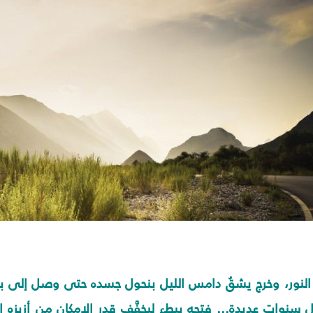
النور، وخرج يشقُ دامس الليل بنحول جسده حتى وصل إلى بابٍ
 سنوات عديدة... فتحه ببطءٍ ليخفَّف قدر الامكان من أزيزه