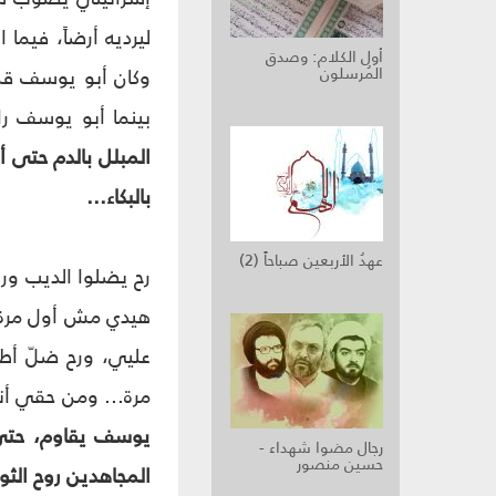
ليرديه أرضاً، فيم
أول الكلام: وصدق
المُرسلون
وكان أبو يوسف قد 
بينما أبو يوسف 
المبلل بالدم حتى أ
بالبكاء...
عهدُ الأربعين صباحاً (2)
رح يضلوا الديب وران
هيدي مش أول مرة ب
عليي، ورح ضلّ أطل
مرة... ومن حقي أني 
يوسف يقاوم، حتى أ
رجال مضوا شهداء -
حسين منصور
المجاهدين روح الثو