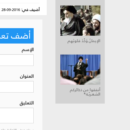
أضيف في:
2016-09-28
|
أضف تعليق
الإيمانُ وَحَّدَ قلوبَهم
الإسم
العنوان
أنفقوا من ذخائركم
الشعـريّـة*
التعليق