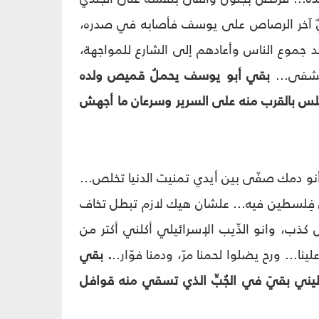
جنديٌ آخر الرصاص على يوسف فأصابه في صدره،
د جموع الناس وأعادهم إلى الشارع للمواجهة،
شفى...
بقي أبو يوسف يحملُ قميص ولده
. جلس بالقرب منه على السرير وسرعان ما أجهش
ت أنو دمك صفّى بين أيدي تمنيت الدنيا تخلص...
كل فِلسطين فيه... علشان هيك لازم تبطل تخاف
ب، وانو الدِّيب الإسرائيلي أكلني أكتر من
نا... ورح يضلوا لحمنا مرّ، ودمنا فوّار..
. بقي
سطيني بقيَ في الجُبِّ الذي تسقي منه قوافل