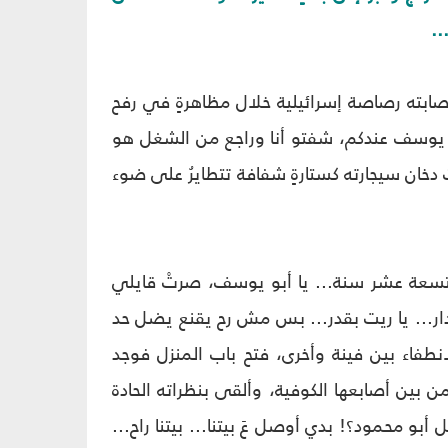
..
 أصابته رصاصة إسرائيلية خلال مظاهرةٍ في رفح
بني يوسف عندكم، شفتو أنا وراجع من الشغل هو
دخان سيجارته كستارةٍ شفافة تتطايرُ على ضوء
التسعة عشر سنة... يا أبو يوسف، صرتْ قايلي
لدار... يا ريت بقدر... بس مش رح يقنع يضل حد
انطفاء بين فينة وأخرى، فتح باب المنزل فوجد
 بين أصابعها الكوفية، وألقى بنظراته الحادة
بو محمود؟! بدي أوصل عَ بيتنا... بيتنا راح...