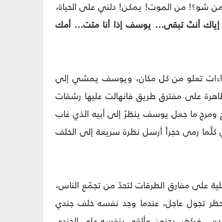
 من شو؟! من الموت! يمكن! دلني على الحياة،
 أنتَ تبقى... يوسف إذا أنا متت... أمك
النداءات تعلو من كل مكان، ويوسف يمشي إلى
تظاهرة على مفترق طريق فانهالت عليها رشقات
 ومرج ما جعل يوسف ينظرُ إلى أبيه الذي غاب
كلَّما رمى حجراً أرسل نظرة سريعة إلى الخلف
ية على مفارق الطرقات لتحدّ من تجمّع الناس،
حظر تجول عاجل، عندما وجد نفسه خلف جندي
الده... فركض بجنون وألقى بنفسه على الجندي