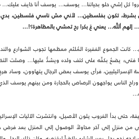
مروا كل إشي حلو بحياتنا... يوسف... يوسف أنا خايف عليك...
شرط، تكون بفلسطين... لأني مش ناسي فلسطين، بدي إياك
. إلهم أللَّه... يعني عَ بكرا رح تمشي بالمظاهرة؟!...
ِ... كانت الجموع الغفيرة المُلثم معظمها تجوب الشوارع و
ا فتى‏ء يضعُ بكفِّه على كتف ولده ويشدُّ عليها... وصلت ال
صة الإسرائيليين، فرأى يوسف بعض الرجال يتهاوون، وساد هرج
، وراح الناس يواجهون الرصاص بالحجارة ومن بينهم يوسف الذي 
...
ة، حتى بدأ الغروب يلون الأصيل، وانتشرت الآليات الإسرائيل
من منزلٍ إلى آخر محاولاً الوصول إلى المنزل بعد فرض 
احه نحو رجلٍ يعبر الشارع راكضاً ليقنصه، وكان ذلك الرجل و