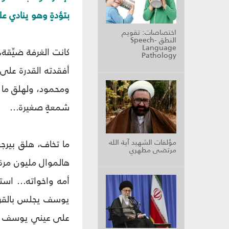
بتؤدةٍ وهو ينادي ع
اختصاصات: تقويم
النطق Speech-
Language
كانت الغرفة ضيِّقة
Pathology
أفقدته القدرة على 
ومحمود، ولهلق ما ر
شمعةٍ صغيرة...
مؤلفات الشهيد آية الله
ما تخاف، هلق بيرج
مرتضى مطهري
هالموال مليون مرة.
أمه واخواته... است
يوسف يجلس بالقرب 
على عيني يوسف الحزي