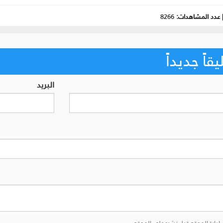
عدد المشاهدات:
8266
اً جديداً
البريد