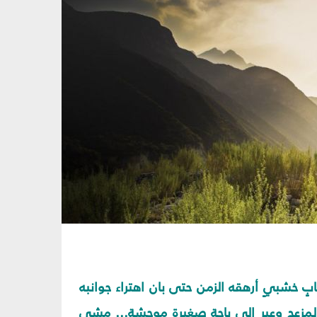
 خشبيٍ أرهقه الزمن حتى بان اهتراء جوانبه
 المزعج وعبر إلى باحةٍ صغيرة موحشة... مشى