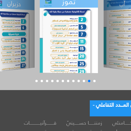
حزيران
تموز
أيار
عـــدد التفاعلي -
خــــــامنئي
زمننــــــا حســـــينيّ
قــــــــرآنيــــــــــــات