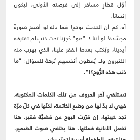
أوّل قطارٍ مسافر إلى فرصته الأولى، ليكون
إنساناً.
آه، كم أن الحديث يوجع! فما باله لو أصبح صورةً
مجسَّدة! لو أننا كـ "هو" حُجِزنا تحت ذنبٍ لم تقترفه
أيدينا، ويُكتب بعدها الفقر علينا، الذي يهرب منه
الكثيرون ولا يُعطون أنفسهم بُرهةً للسؤال:
"ما
ذنب هذه الرُّوح؟!".
تستلقي آخر الحروف من تلك الكلمات المكتوبة،
فهي لا بدَّ لها من وضع الخاتمة، لكنّها في كلّ مرّة
تجد خيبتها، إن قرّرت البوح عن قضيَّة فقير. هنا
تفعل الأنانية فعلتها. هنا يختفي صوت الضمير.
هنا تبقى الطفولة أسيرة لتمرّد بشر.