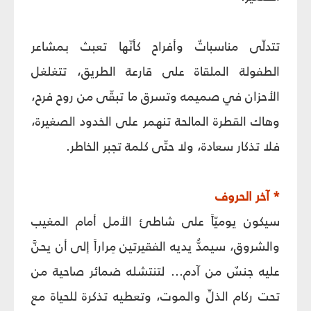
تتدلّى مناسباتٌ وأفراح كأنّها تعبث بمشاعر
الطفولة الملقاة على قارعة الطريق، تتغلغل
الأحزان في صميمه وتسرق ما تبقّى من روح فرح،
وهاك القطرة المالحة تنهمر على الخدود الصغيرة،
فلا تذكار سعادة، ولا حتّى كلمة تجبر الخاطر.
* آخر الحروف
سيكون يوميّاً على شاطئ الأمل أمام المغيب
والشروق، سيمدُّ يديه الفقيرتين مِراراً إلى أن يحنَّ
عليه جنسٌ من آدم... لتنتشله ضمائر صاحية من
تحت ركام الذلِّ والموت، وتعطيه تذكرة للحياة مع