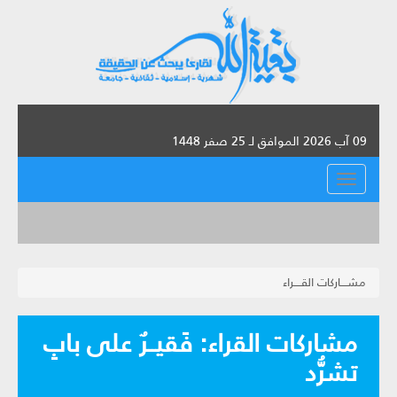
09 آب 2026 الموافق لـ 25 صفر 1448
القائمة
مشــــاركات القــــراء
مشاركات القراء: فَقيــرٌ على بابِ
تشرُّد