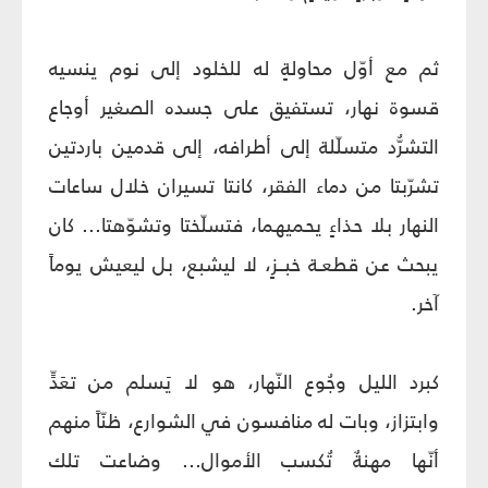
ثم مع أوّل محاولةٍ له للخلود إلى نوم ينسيه
قسوة نهار، تستفيق على جسده الصغير أوجاع
التشرُّد متسلّلة إلى أطرافه، إلى قدمين باردتين
تشرّبتا من دماء الفقر، كانتا تسيران خلال ساعات
النهار بلا حذاءٍ يحميهما، فتسلّختا وتشوّهتا... كان
يبحث عن قطعـة خبــزٍ، لا ليشبع، بل ليعيش يوماً
آخر.
كبرد الليل وجُوع النّهار، هو لا يَسلم من تعَدٍّ
وابتزاز، وبات له منافسون في الشوارع، ظنّاً منهم
أنّها مهنةٌ تُكسب الأموال... وضاعت تلك