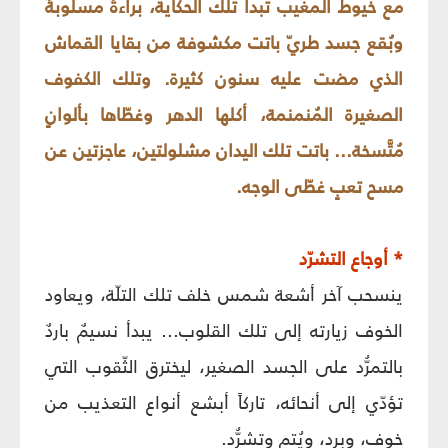
مع خيوط المغيب تبدأ تلك الحكاية، براءةٌ مسلوبةٌ
وبُقع جسد طريّ باتت مكشوفة من بقايا القماش
الذي مضت عليه سنون كثيرة. وتلك الكفوف
الصغيرة المُنمنمة، أكلها الدهر وغطّاها بألوانٍ
مُتَّسخة... باتت تلك اليدان مشلولتين، عاجزتين عن
مسح تعبٍ غطّى الوجه.
* أوجاع التشرّد
ينسحب آخر أشعة شمس خلف تلك التلّة، ويعاود
الخوف زيارته إلى تلك القلوب... يبدأ نسيمٌ باردٌ
بالتمرُّد على الجسد الصغير، ليخترق الثّقوب التي
تؤدّي إلى أنحائه، تاركاً أبشع أنواع التعذيب من
خوفٍ، وبردٍ، ويُتمٍ وتشرُّد.