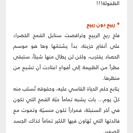
الطفولة!!!
* ربيع دون ربيع
فاح ريح الربيع وتراقصت سنابل القمح الخضراء
على أنغامٍ حزينة، بدأ يشتمّها وها هو موسم
الحصاد يقترب، ولكن لن يطال منها شيئاً، ستبقى
عطراً من الطبيعة إلى أفواهٍ اعتادت أن تشبع من
منظرها.
يتابع حكم الحياة القاسي عليه، وحقوقه تُسلب منه
كلّ يوم... بات يشبه تماماً حبّة القمح التي تكون
في آخر السنبلة، فمراراً تكون منسيّة وتموت مع
فائدتها التي تَهَاون فيها الكثير تماماً كذاك الجسد
الصغير.