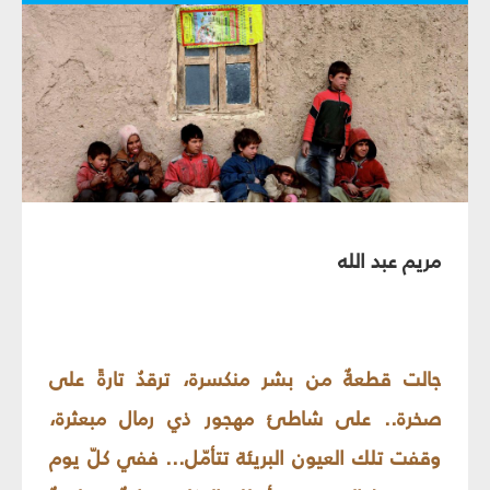
مريم عبد الله
جالت قطعةٌ من بشر منكسرة، ترقدُ تارةً على
صخرة.. على شاطئ مهجور ذي رمال مبعثرة،
وقفت تلك العيون البريئة تتأمّل... ففي كلّ يوم