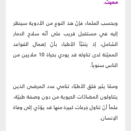
مميت.
وبحسب العلماء فإنّ هذ النوع من الأدوية سينظر
إليه في مستقبل قريب على أنّه سلاح الدمار
الشامل، إذ يتنبَّأ الأطباء بأنّ إهمال القواعد
المعيّنة لدى تناوله قد يودي بحياة 10 ملايين من
الناس سنوياً.
وممّا يثير قلق الأطبّاء تنامي عدد المرضى الذين
يتناولون المضادّات الحيوية من دون وصفة طبيّة،
علماً أنّ تناول جرعات كبيرة منها قد يؤدّي إلى وفاة
الإنسان.