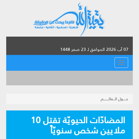
07 آب 2026 الموافق لـ 23 صفر 1448
القائمة
حـــــول الـــعالــــــــم
المضادّات الحيويّة تقتل 10
ملايين شخص سنويّاً