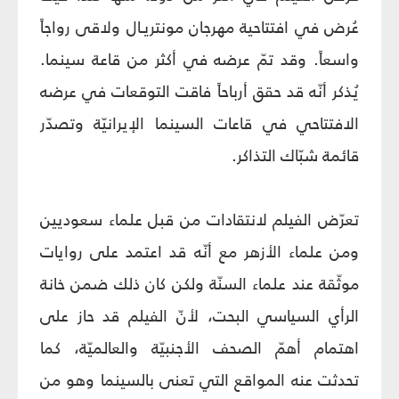
عُرض في افتتاحية مهرجان مونتريـال ولاقى رواجاً
واسعاً. وقد تمّ عرضه في أكثر من قاعة سينما.
يُذكر أنّه قد حقق أرباحاً فاقت التوقعات في عرضه
الافتتاحي في قاعات السينما الإيرانيّة وتصدّر
قائمة شبّاك التذاكر.
تعرّض الفيلم لانتقادات من قبل علماء سعوديين
ومن علماء الأزهر مع أنّه قد اعتمد على روايات
موثّقة عند علماء السنّة ولكن كان ذلك ضمن خانة
الرأي السياسي البحت، لأنّ الفيلم قد حاز على
اهتمام أهمّ الصحف الأجنبيّة والعالميّة، كما
تحدثت عنه المواقع التي تعنى بالسينما وهو من