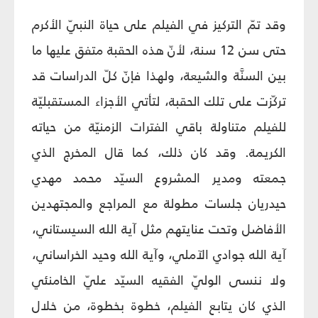
وقد تمّ التركيز في الفيلم على حياة النبيّ الأكرم
حتى سن 12 سنة، لأنّ هذه الحقبة متفق عليها ما
بين السنَّة والشيعة، ولهذا فإنّ كلّ الدراسات قد
تركّزت على تلك الحقبة، لتأتي الأجزاء المستقبليّة
للفيلم متناولة باقي الفترات الزمنيّة من حياته
الكريمة. وقد كان ذلك، كما قال المخرج الذي
جمعته ومدير المشروع السيّد محمد مهدي
حيدريان جلسات مطولة مع المراجع والمجتهدين
الأفاضل وتحت عنايتهم مثل آية الله السيستاني،
آية الله جوادي الآملي، وآية الله وحيد الخراساني،
ولا ننسى الوليّ الفقيه السيّد عليّ الخامنئي
الذي كان يتابع الفيلم، خطوة بخطوة، من خلال