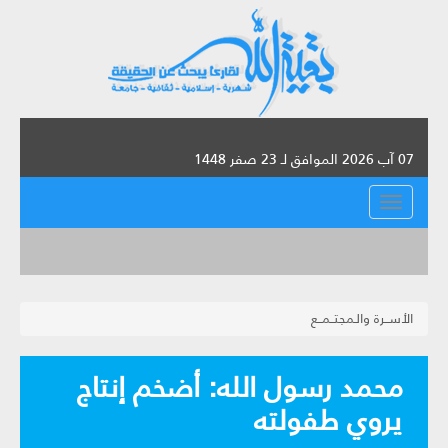
07 آب 2026 الموافق لـ 23 صفر 1448
القائمة
الأســرة والـمجتــمــع
محمد رسول الله: أضخم إنتاج
يروي طفولته