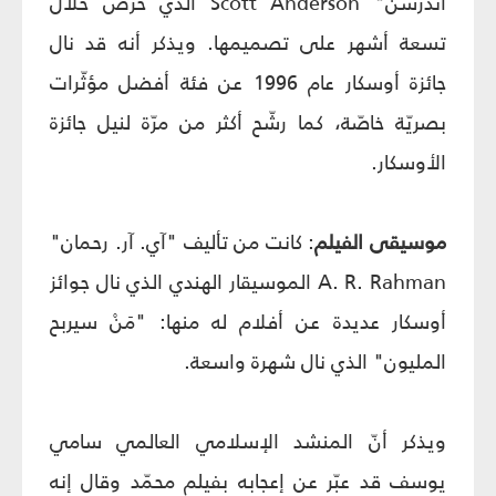
أندرسن" Scott Anderson الذي حرص خلال
تسعة أشهر على تصميمها. ويذكر أنه قد نال
جائزة أوسكار عام 1996 عن فئة أفضل مؤثّرات
بصريّة خاصّة، كما رشّح أكثر من مرّة لنيل جائزة
الأوسكار.
موسيقى
الفيلم
: كانت من تأليف "آي. آر. رحمان"
A. R. Rahman الموسيقار الهندي الذي نال جوائز
أوسكار عديدة عن أفلام له منها: "مَنْ سيربح
المليون" الذي نال شهرة واسعة.
ويذكر أنّ المنشد الإسلامي العالمي سامي
يوسف قد عبّر عن إعجابه بفيلم محمّد وقال إنه