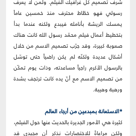
شرف تصميم كل غرافيك الفيلم. ولمن لا يعرف
رسولي فهو خطّاط محترف منذ خمسين عاماً
يمسك الريشة بأنامله فيبدع ولكنه عندما بدأ
بتخطيط أعمال فيلم محمّد رسول الله كانت هناك
صعوبة كبيرة، وقد جرّب تصميم الاسم من خلال
أشكال عديدة ولكنّه لم يكن راضياً حتى توسّل
بالرسول الأكرم راجياً مساعدته، وذات يوم تمكّن
من تصميم الاسم مع أنّ يده كانت ترتجف بشدة
ورهبة وهيبة.
*الاستعانة بمبدعين من أرجاء العالم
كثيرة هي الأمور الجديرة بالحديث عنها حول الفيلم،
ولكن مراعاةً للاختصارات نذكر أن مجيدي قد