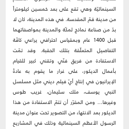
السينمائيّة وهي تقع على بعد خمسين كيلومتراً
من مدينة قمّ المقدسة. في هذه المدينة، كان لا
بدّ من صناعة نماذج لمكّة والمدينة بمواصفاتهما
قبل 1400 عام وبمقياس احترافي يراعي كافّة
التفاصيل المتعلّقة بتلك الحقبة. وقد تمّت
الاستفادة من فريق فنّي وتقني كبير للقيام
بأعمال الديكور، على غرار ما يقوم به عادةً
الإيرانيون في إنتاج أيّ فيلم ديني مثل مسلسل
النبي يوسف، ملك سليمان، غريب طوس
وغيرها... ومن المقرّر أن تتمّ الاستفادة من هذا
الديكور بعد الانتهاء من التصوير تحت عنوان مدينة
الرسول الأعظم السينمائية وذلك في المشاريع