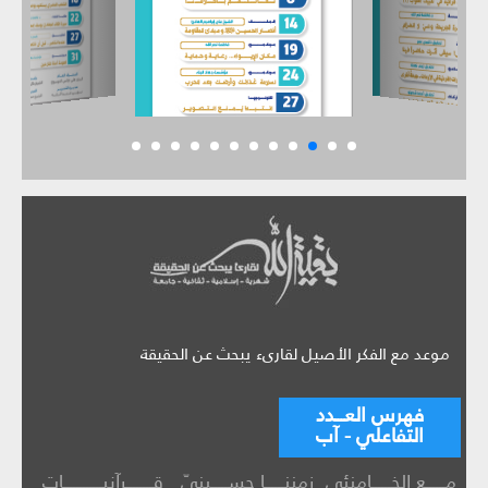
موعد مع الفكر الأصيل لقارىء يبحث عن الحقيقة
فهرس العـــدد
التفاعلي - آب
مــــــع الخــــــامنئي
زمننــــــا حســـــينيّ
قــــــــرآنيــــــــــــات