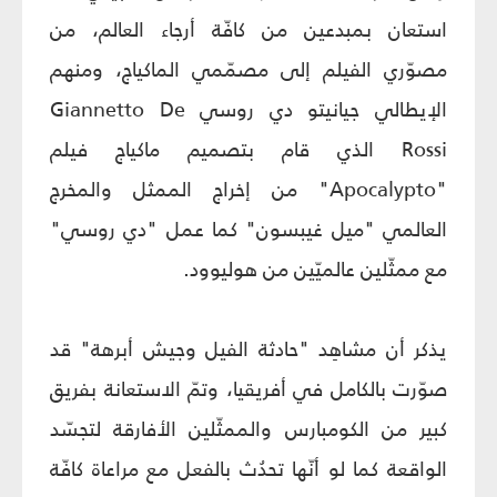
استعان بمبدعين من كافّة أرجاء العالم، من
مصوّري الفيلم إلى مصمّمي الماكياج، ومنهم
الإيطالي جيانيتو دي روسي Giannetto De
Rossi الذي قام بتصميم ماكياج فيلم
"Apocalypto" من إخراج الممثل والمخرج
العالمي "ميل غيبسون" كما عمل "دي روسي"
مع ممثّلين عالميّين من هوليوود.
يذكر أن مشاهِد "حادثة الفيل وجيش أبرهة" قد
صوّرت بالكامل في أفريقيا، وتمّ الاستعانة بفريق
كبير من الكومبارس والممثّلين الأفارقة لتجسّد
الواقعة كما لو أنّها تحدُث بالفعل مع مراعاة كافّة